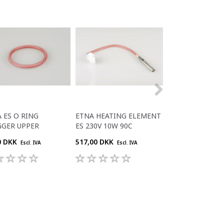
 ES O RING
ETNA HEATING ELEMENT
ETNA FLAT CABL
GGER UPPER
ES 230V 10W 90C
SMALL + MEDI
0 DKK
517,00 DKK
312,00 DKK
Escl. IVA
Escl. IVA
Escl. 