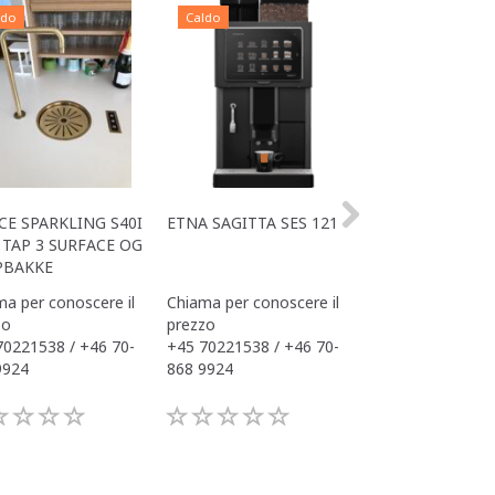
ldo
Caldo
Caldo
CE SPARKLING S40I
ETNA SAGITTA SES 121
ALL IN ONE ACE
TAP 3 SURFACE OG
OFFICE
PBAKKE
a per conoscere il
Chiama per conoscere il
Chiama per conos
zo
prezzo
prezzo
70221538 / +46 70-
+45 70221538 / +46 70-
+45 70221538 / 
9924
868 9924
868 9924