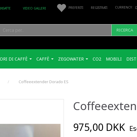
PREFERITI
REGISTRATI
ANSATTE
VIDEO GALLERI
RICERCA
ORI DI CAFFÈ
CAFFÈ
ZEGOWATER
CO2
MOBILI
DIST
Coffeeextender Dorado ES
Coffeeexten
975,00 DKK
Esc