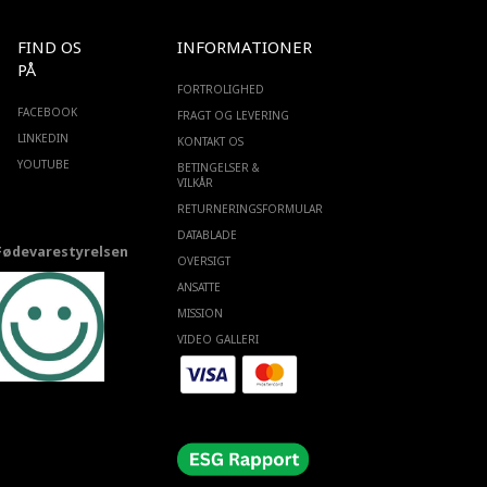
FIND OS
INFORMATIONER
PÅ
FORTROLIGHED
FACEBOOK
FRAGT OG LEVERING
LINKEDIN
KONTAKT OS
YOUTUBE
BETINGELSER &
VILKÅR
RETURNERINGSFORMULAR
DATABLADE
Fødevarestyrelsen
OVERSIGT
ANSATTE
MISSION
VIDEO GALLERI