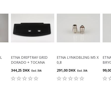
L
ETNA DRIPTRAY GRID
ETNA LYNKOBLING M5 X
ETNA
DORADO + TOCANA
0,8
BRY
344,25 DKK
291,00 DKK
99,0
Escl. IVA
Escl. IVA