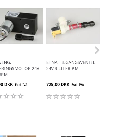
 ING.
ETNA TILGANGSVENTIL
ETNA PISKER
ERINGSMOTOR 24V
24V 3 LITER P.M.
RPM
00 DKK
725,00 DKK
778,00 DKK
Escl. IVA
Escl. IVA
Escl. 