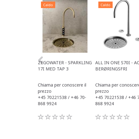
Caldo
Caldo
ZEGOWATER - SPARKLING
ALL IN ONE S70I - A
17I MED TAP 3
BERØRINGSFRI
Chiama per conoscere il
Chiama per conoscere
prezzo
prezzo
+45 70221538 / +46 70-
+45 70221538 / +46 
868 9924
868 9924