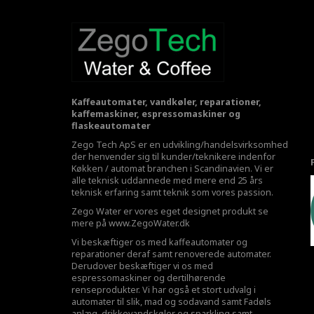
Kaffeautomater, vandkøler, reparationer,
kaffemaskiner, espressomaskiner og
flaskeautomater
Zego Tech ApS er en udvikling/handelsvirksomhed
der henvender sig til kunder/teknikere indenfor
Køkken / automat branchen i Scandinavien. Vi er
alle teknisk uddannede med mere end 25 års
teknisk erfaring samt teknik som vores passion.
Zego Water er vores eget designet produkt se
mere på
www.ZegoWater.dk
Vi beskæftiger os med kaffeautomater og
reparationer deraf samt renoverede automater.
Derudover beskæftiger vi os med
espressomaskiner og dertilhørende
renseprodukter. Vi har også et stort udvalg i
automater til slik, mad og sodavand samt Fadøls
anlæg,
drikkevandskøler
og sparkling samt