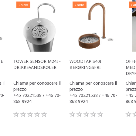
Caldo
Caldo
Ca
CE
TOWER SENSOR M24I -
WOODTAP S40I
OFFI
DRIKKEVANDSKØLER
BERØRINGSFRI
MED 
DRY
 il
Chiama per conoscere il
Chiama per conoscere il
Chiam
prezzo
prezzo
prez
70-
+45 70221538 / +46 70-
+45 70221538 / +46 70-
+45 
868 9924
868 9924
868 