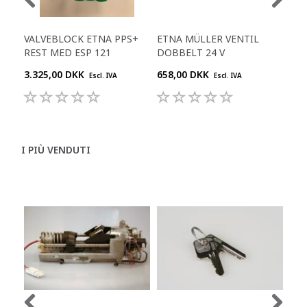
VALVEBLOCK ETNA PPS+
ETNA MÜLLER VENTIL
ET
REST MED ESP 121
DOBBELT 24 V
0,8
3.325,00 DKK
658,00 DKK
291
Escl. IVA
Escl. IVA
I PIÙ VENDUTI