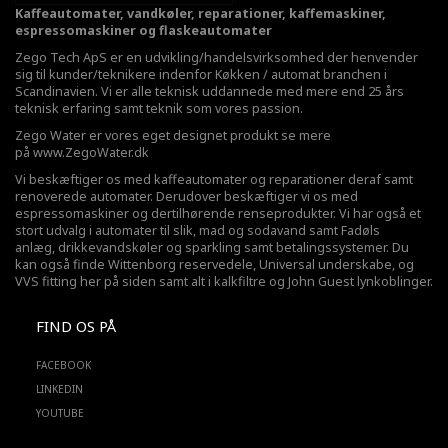
Kaffeautomater, vandkøler, reparationer, kaffemaskiner,
espressomaskiner og flaskeautomater
Zego Tech ApS er en udvikling/handelsvirksomhed der henvender
sig til kunder/teknikere indenfor Køkken / automat branchen i
Scandinavien. Vi er alle teknisk uddannede med mere end 25 års
teknisk erfaring samt teknik som vores passion.
Zego Water er vores eget designet produkt se mere
på
www.ZegoWater.dk
Vi beskæftiger os med kaffeautomater og reparationer deraf samt
renoverede automater. Derudover beskæftiger vi os med
espressomaskiner og dertilhørende renseprodukter. Vi har også et
stort udvalg i automater til slik, mad og sodavand samt Fadøls
anlæg,
drikkevandskøler
og sparkling samt betalingssystemer. Du
kan også finde Wittenborg reservedele, Universal underskabe, og
VVS fitting her på siden samt alt i kalkfiltre og John Guest lynkoblinger.
FIND OS PÅ
FACEBOOK
LINKEDIN
YOUTUBE