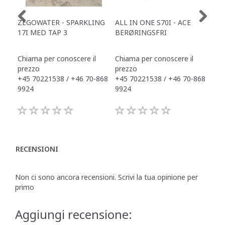
ZEGOWATER - SPARKLING
ALL IN ONE S70I - ACE
TOW
17I MED TAP 3
BERØRINGSFRI
DR
Chiama per conoscere il
Chiama per conoscere il
Chi
prezzo
prezzo
pre
+45 70221538 / +46 70-868
+45 70221538 / +46 70-868
+45
9924
9924
992
RECENSIONI
Non ci sono ancora recensioni. Scrivi la tua opinione per
primo
Aggiungi recensione: