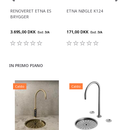
RENOVERET ETNA ES
ETNA NØGLE K124
ET
BRYGGER
LUF
3.695,00 DKK
171,00 DKK
599
Escl. IVA
Escl. IVA
IN PRIMO PIANO
Caldo
Caldo
C