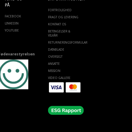
PÅ
FORTROLIGHED
FACEBOOK
FRAGT OG LEVERING
LINKEDIN
KONTAKT OS
YOUTUBE
BETINGELSER &
VILKÅR
RETURNERINGSFORMULAR
DATABLADE
Fødevarestyrelsen
OVERSIGT
ANSATTE
MISSION
VIDEO GALLERI