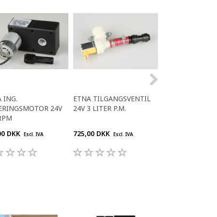
 ING.
ETNA TILGANGSVENTIL
ETNA PISKER
ERINGSMOTOR 24V
24V 3 LITER P.M.
RPM
00 DKK
725,00 DKK
778,00 DKK
Escl. IVA
Escl. IVA
Escl. 