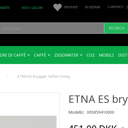
PREFERITI
REGISTRATI
ANSATTE
VIDEO GALLERI
RICERCA
ORI DI CAFFÈ
CAFFÈ
ZEGOWATER
CO2
MOBILI
DIST
ETNA ES brygger Teflon Oring
ETNA ES bry
Modello:
00S859410000