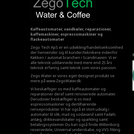
Kaffeautomater, vandkøler, reparationer,
kaffemaskiner, espressomaskiner og
flaskeautomater
Zego Tech ApS er en udvikling/handelsvirksomhed
der henvender sig til kunder/teknikere indenfor
Køkken / automat branchen i Scandinavien. Vi er
alle teknisk uddannede med mere end 25 års
teknisk erfaring samt teknik som vores passion.
Zego Water er vores eget designet produkt se
mere på
www.ZegoWater.dk
Vi beskæftiger os med kaffeautomater og
reparationer deraf samt renoverede automater.
Derudover beskæftiger vi os med
espressomaskiner og dertilhørende
renseprodukter. Vi har også et stort udvalg i
automater til slik, mad og sodavand samt Fadøls
anlæg,
drikkevandskøler
og sparkling samt
betalingssystemer. Du kan også finde Wittenborg
reservedele, Universal underskabe, og VVS fitting