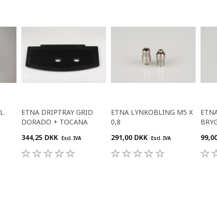
L
ETNA DRIPTRAY GRID
ETNA LYNKOBLING M5 X
ETNA
DORADO + TOCANA
0,8
BRY
344,25 DKK
291,00 DKK
99,0
Escl. IVA
Escl. IVA