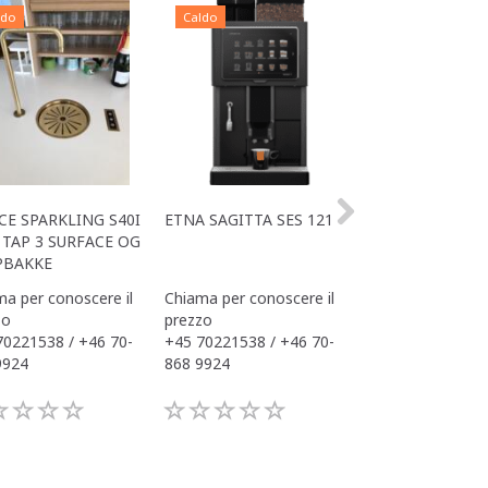
ldo
Caldo
Caldo
CE SPARKLING S40I
ETNA SAGITTA SES 121
ALL IN ONE ACE
TAP 3 SURFACE OG
OFFICE
PBAKKE
a per conoscere il
Chiama per conoscere il
Chiama per conos
zo
prezzo
prezzo
70221538 / +46 70-
+45 70221538 / +46 70-
+45 70221538 / 
9924
868 9924
868 9924