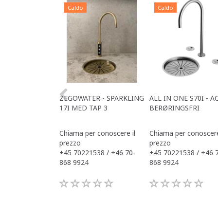
Caldo
Caldo
ZEGOWATER - SPARKLING
ALL IN ONE S70I - A
17I MED TAP 3
BERØRINGSFRI
Chiama per conoscere il
Chiama per conoscere
prezzo
prezzo
+45 70221538 / +46 70-
+45 70221538 / +46 
868 9924
868 9924