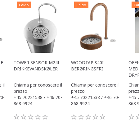
Caldo
Caldo
Ca
CE
TOWER SENSOR M24I -
WOODTAP S40I
OFFI
DRIKKEVANDSKØLER
BERØRINGSFRI
MED 
DRY
 il
Chiama per conoscere il
Chiama per conoscere il
Chiam
prezzo
prezzo
prez
70-
+45 70221538 / +46 70-
+45 70221538 / +46 70-
+45 
868 9924
868 9924
868 