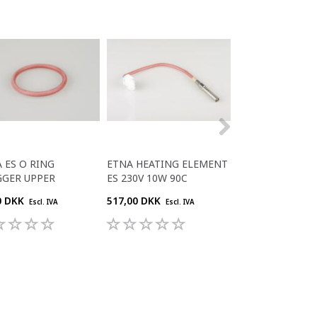
 ES O RING
ETNA HEATING ELEMENT
ETNA FLAT CABL
GGER UPPER
ES 230V 10W 90C
SMALL + MEDI
0 DKK
517,00 DKK
312,00 DKK
Escl. IVA
Escl. IVA
Escl. 