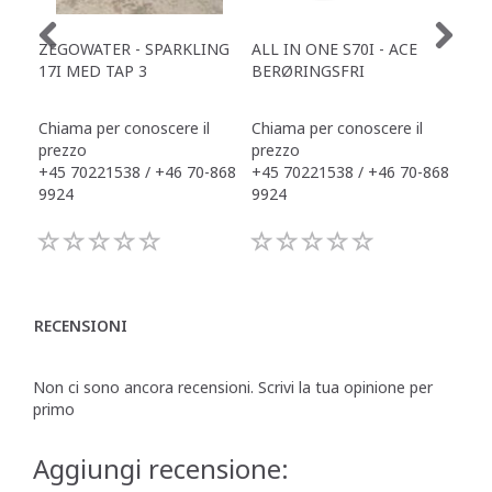
ZEGOWATER - SPARKLING
ALL IN ONE S70I - ACE
TOW
17I MED TAP 3
BERØRINGSFRI
DR
Chiama per conoscere il
Chiama per conoscere il
Chi
prezzo
prezzo
pre
+45 70221538 / +46 70-868
+45 70221538 / +46 70-868
+45
9924
9924
992
RECENSIONI
Non ci sono ancora recensioni. Scrivi la tua opinione per
primo
Aggiungi recensione: