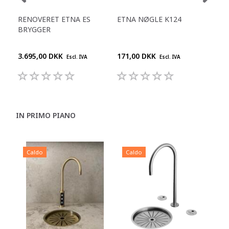
RENOVERET ETNA ES
ETNA NØGLE K124
ET
BRYGGER
SP
3.695,00 DKK
171,00 DKK
550
Escl. IVA
Escl. IVA
IN PRIMO PIANO
Caldo
Caldo
C