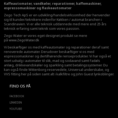
Kaffeautomater, vandkøler, reparationer, kaffemaskiner,
espressomaskiner og flaskeautomater
Zego Tech ApS er en udvikling/handelsvirksomhed der henvender
sig til kunder/teknikere indenfor Køkken / automat branchen i
Scandinavien. Vi er alle teknisk uddannede med mere end 25 års
teknisk erfaring samt teknik som vores passion.
Zego Water er vores eget designet produkt se mere
på
www.ZegoWater.dk
Vi beskæftiger os med kaffeautomater og reparationer deraf samt
renoverede automater. Derudover beskæftiger vi os med
espressomaskiner og dertilhørende renseprodukter. Vi har også et
stort udvalg i automater til slik, mad og sodavand samt Fadøls
anlæg,
drikkevandskøler
og sparkling samt betalingssystemer. Du
kan også finde Wittenborg reservedele, Universal underskabe, og
VVS fitting her på siden samt alt i kalkfiltre og John Guest lynkoblinger.
FIND OS PÅ
FACEBOOK
LINKEDIN
YOUTUBE