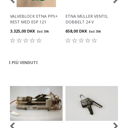
VALVEBLOCK ETNA PPS+
ETNA MÜLLER VENTIL
ETN
REST MED ESP 121
DOBBELT 24 V
DO
3.325,00 DKK
658,00 DKK
344
Escl. IVA
Escl. IVA
I PIÙ VENDUTI