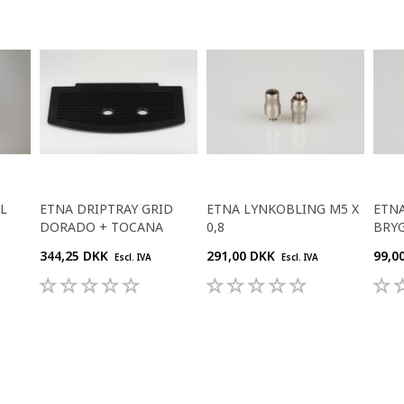
L
ETNA DRIPTRAY GRID
ETNA LYNKOBLING M5 X
ETNA
DORADO + TOCANA
0,8
BRY
344,25 DKK
291,00 DKK
99,0
Escl. IVA
Escl. IVA