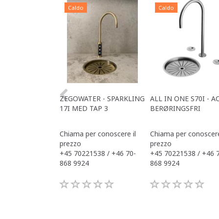
Caldo
Caldo
ZEGOWATER - SPARKLING
ALL IN ONE S70I - A
17I MED TAP 3
BERØRINGSFRI
Chiama per conoscere il
Chiama per conoscere
prezzo
prezzo
+45 70221538 / +46 70-
+45 70221538 / +46 
868 9924
868 9924