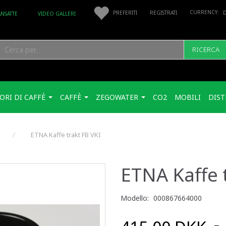
PREFERITI
REGISTRATI
ANSATTE
VIDEO GALLERI
RICERCA
ORI DI CAFFÈ
CAFFÈ
ZEGOWATER
CO2
MOBILI
DIST
ETNA Kaffe trakt FB VKI
ETNA Kaffe 
Modello:
000867664000