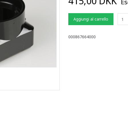
415,00 DKK
Esc
Aggiungi al carrello
000867664000