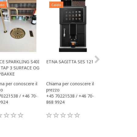
ldo
Caldo
Caldo
CE SPARKLING S40I
ETNA SAGITTA SES 121
ALL IN ONE ACE
TAP 3 SURFACE OG
OFFICE
PBAKKE
a per conoscere il
Chiama per conoscere il
Chiama per conos
zo
prezzo
prezzo
70221538 / +46 70-
+45 70221538 / +46 70-
+45 70221538 / 
9924
868 9924
868 9924