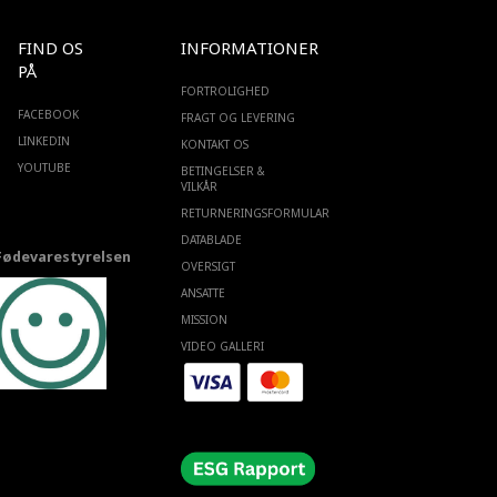
FIND OS
INFORMATIONER
PÅ
FORTROLIGHED
FACEBOOK
FRAGT OG LEVERING
LINKEDIN
KONTAKT OS
YOUTUBE
BETINGELSER &
VILKÅR
RETURNERINGSFORMULAR
DATABLADE
Fødevarestyrelsen
OVERSIGT
ANSATTE
MISSION
VIDEO GALLERI