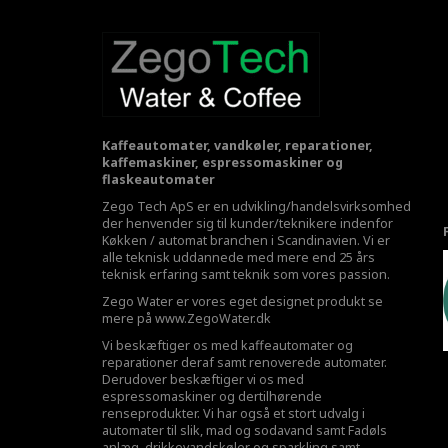
Kaffeautomater, vandkøler, reparationer,
kaffemaskiner, espressomaskiner og
flaskeautomater
Zego Tech ApS er en udvikling/handelsvirksomhed
der henvender sig til kunder/teknikere indenfor
Køkken / automat branchen i Scandinavien. Vi er
alle teknisk uddannede med mere end 25 års
teknisk erfaring samt teknik som vores passion.
Zego Water er vores eget designet produkt se
mere på
www.ZegoWater.dk
Vi beskæftiger os med kaffeautomater og
reparationer deraf samt renoverede automater.
Derudover beskæftiger vi os med
espressomaskiner og dertilhørende
renseprodukter. Vi har også et stort udvalg i
automater til slik, mad og sodavand samt Fadøls
anlæg,
drikkevandskøler
og sparkling samt