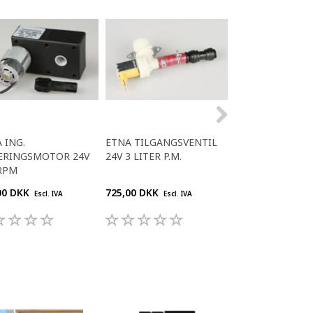
 ING.
ETNA TILGANGSVENTIL
ETNA PISKER
ERINGSMOTOR 24V
24V 3 LITER P.M.
RPM
00 DKK
725,00 DKK
778,00 DKK
Escl. IVA
Escl. IVA
Escl. 