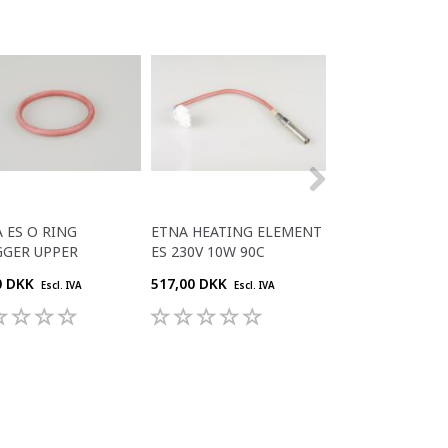
 ES O RING
ETNA HEATING ELEMENT
ETNA FLAT CABL
GGER UPPER
ES 230V 10W 90C
SMALL + MEDI
0 DKK
517,00 DKK
312,00 DKK
Escl. IVA
Escl. IVA
Escl. 