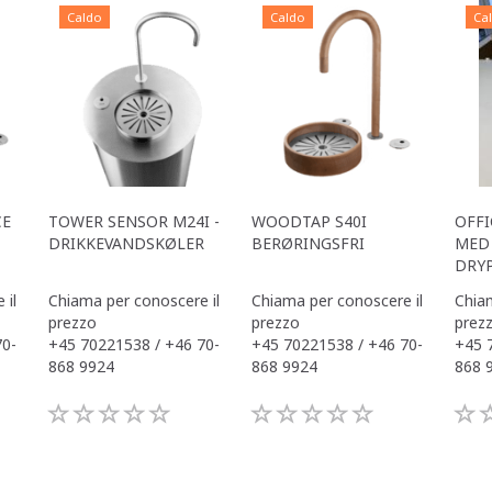
Caldo
Caldo
Ca
CE
TOWER SENSOR M24I -
WOODTAP S40I
OFFI
DRIKKEVANDSKØLER
BERØRINGSFRI
MED 
DRY
 il
Chiama per conoscere il
Chiama per conoscere il
Chiam
prezzo
prezzo
prez
70-
+45 70221538 / +46 70-
+45 70221538 / +46 70-
+45 
868 9924
868 9924
868 