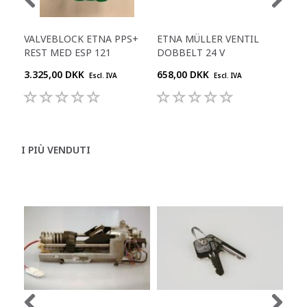
VALVEBLOCK ETNA PPS+
ETNA MÜLLER VENTIL
ETN
REST MED ESP 121
DOBBELT 24 V
DO
3.325,00 DKK
658,00 DKK
344
Escl. IVA
Escl. IVA
I PIÙ VENDUTI