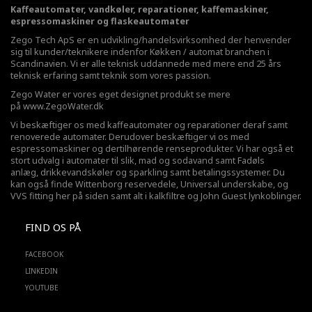
Kaffeautomater, vandkøler, reparationer, kaffemaskiner,
espressomaskiner og flaskeautomater
Zego Tech ApS er en udvikling/handelsvirksomhed der henvender
sig til kunder/teknikere indenfor Køkken / automat branchen i
Scandinavien. Vi er alle teknisk uddannede med mere end 25 års
teknisk erfaring samt teknik som vores passion.
Zego Water er vores eget designet produkt se mere
på
www.ZegoWater.dk
Vi beskæftiger os med kaffeautomater og reparationer deraf samt
renoverede automater. Derudover beskæftiger vi os med
espressomaskiner og dertilhørende renseprodukter. Vi har også et
stort udvalg i automater til slik, mad og sodavand samt Fadøls
anlæg,
drikkevandskøler
og sparkling samt betalingssystemer. Du
kan også finde Wittenborg reservedele, Universal underskabe, og
VVS fitting her på siden samt alt i kalkfiltre og John Guest lynkoblinger.
FIND OS PÅ
FACEBOOK
LINKEDIN
YOUTUBE