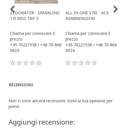
ZEGOWATER - SPARKLING
ALL IN ONE S70I - ACE
TOW
17I MED TAP 3
BERØRINGSFRI
DR
Chiama per conoscere il
Chiama per conoscere il
Chi
prezzo
prezzo
pre
+45 70221538 / +46 70-868
+45 70221538 / +46 70-868
+45
9924
9924
992
RECENSIONI
Non ci sono ancora recensioni. Scrivi la tua opinione per
primo
Aggiungi recensione: