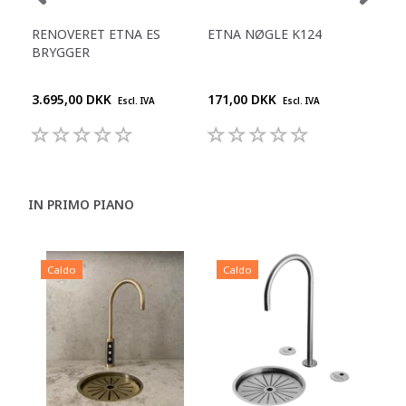
RENOVERET ETNA ES
ETNA NØGLE K124
ET
BRYGGER
LUF
3.695,00 DKK
171,00 DKK
599
Escl. IVA
Escl. IVA
IN PRIMO PIANO
Caldo
Caldo
C