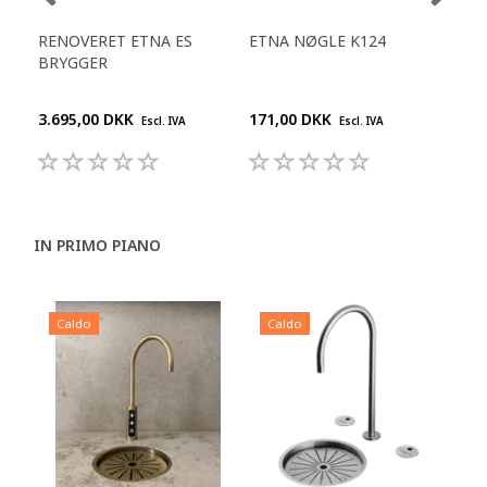
RENOVERET ETNA ES
ETNA NØGLE K124
ET
BRYGGER
LUF
3.695,00 DKK
171,00 DKK
599
Escl. IVA
Escl. IVA
IN PRIMO PIANO
Caldo
Caldo
C