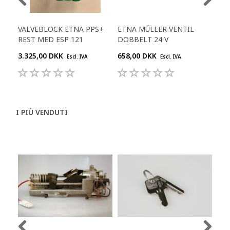
VALVEBLOCK ETNA PPS+
ETNA MÜLLER VENTIL
ETN
REST MED ESP 121
DOBBELT 24 V
DO
3.325,00 DKK
658,00 DKK
344
Escl. IVA
Escl. IVA
I PIÙ VENDUTI