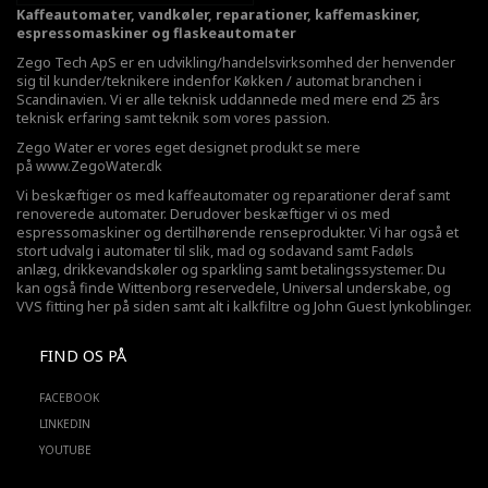
Kaffeautomater, vandkøler, reparationer, kaffemaskiner,
espressomaskiner og flaskeautomater
Zego Tech ApS er en udvikling/handelsvirksomhed der henvender
sig til kunder/teknikere indenfor Køkken / automat branchen i
Scandinavien. Vi er alle teknisk uddannede med mere end 25 års
teknisk erfaring samt teknik som vores passion.
Zego Water er vores eget designet produkt se mere
på
www.ZegoWater.dk
Vi beskæftiger os med kaffeautomater og reparationer deraf samt
renoverede automater. Derudover beskæftiger vi os med
espressomaskiner og dertilhørende renseprodukter. Vi har også et
stort udvalg i automater til slik, mad og sodavand samt Fadøls
anlæg,
drikkevandskøler
og sparkling samt betalingssystemer. Du
kan også finde Wittenborg reservedele, Universal underskabe, og
VVS fitting her på siden samt alt i kalkfiltre og John Guest lynkoblinger.
FIND OS PÅ
FACEBOOK
LINKEDIN
YOUTUBE