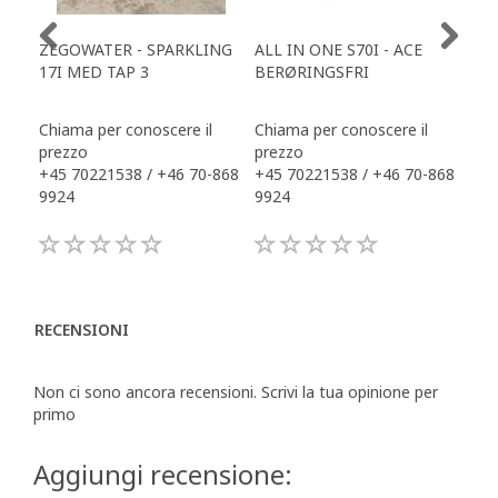
ZEGOWATER - SPARKLING
ALL IN ONE S70I - ACE
TOW
17I MED TAP 3
BERØRINGSFRI
DR
Chiama per conoscere il
Chiama per conoscere il
Chi
prezzo
prezzo
pre
+45 70221538 / +46 70-868
+45 70221538 / +46 70-868
+45
9924
9924
992
RECENSIONI
Non ci sono ancora recensioni. Scrivi la tua opinione per
primo
Aggiungi recensione: