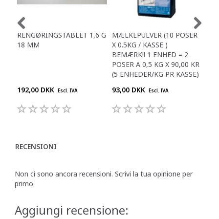
RENGØRINGSTABLET 1,6 G
MÆLKEPULVER (10 POSER
IDA
18 MM
X 0.5KG / KASSE )
KAF
BEMÆRK!! 1 ENHED = 2
(KA
POSER A 0,5 KG X 90,00 KR
(5 ENHEDER/KG PR KASSE)
192,00 DKK
93,00 DKK
169
Escl. IVA
Escl. IVA
RECENSIONI
Non ci sono ancora recensioni. Scrivi la tua opinione per
primo
Aggiungi recensione: