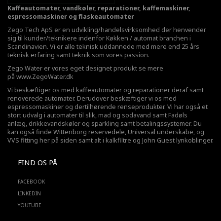
Kaffeautomater, vandkøler, reparationer, kaffemaskiner,
espressomaskiner og flaskeautomater
Zego Tech ApS er en udvikling/handelsvirksomhed der henvender
sig til kunder/teknikere indenfor Køkken / automat branchen i
Scandinavien. Vi er alle teknisk uddannede med mere end 25 års
teknisk erfaring samt teknik som vores passion.
Zego Water er vores eget designet produkt se mere
på
www.ZegoWater.dk
Vi beskæftiger os med kaffeautomater og reparationer deraf samt
renoverede automater. Derudover beskæftiger vi os med
espressomaskiner og dertilhørende renseprodukter. Vi har også et
stort udvalg i automater til slik, mad og sodavand samt Fadøls
anlæg,
drikkevandskøler
og sparkling samt betalingssystemer. Du
kan også finde Wittenborg reservedele, Universal underskabe, og
VVS fitting her på siden samt alt i kalkfiltre og John Guest lynkoblinger.
FIND OS PÅ
FACEBOOK
LINKEDIN
YOUTUBE