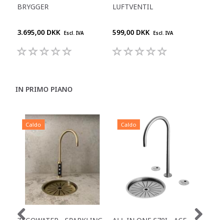
BRYGGER
LUFTVENTIL
SP
3.695,00 DKK
599,00 DKK
550
Escl. IVA
Escl. IVA
IN PRIMO PIANO
Caldo
Caldo
C