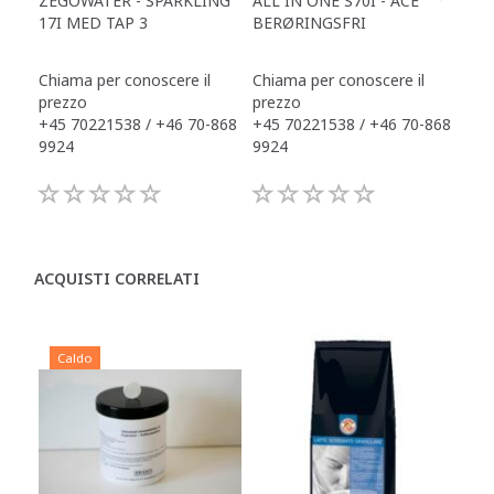
ZEGOWATER - SPARKLING
ALL IN ONE S70I - ACE
TOW
17I MED TAP 3
BERØRINGSFRI
DR
Chiama per conoscere il
Chiama per conoscere il
Chi
prezzo
prezzo
pre
+45 70221538 / +46 70-868
+45 70221538 / +46 70-868
+45
9924
9924
992
ACQUISTI CORRELATI
Caldo