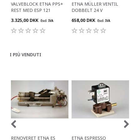
VALVEBLOCK ETNA PPS+
ETNA MÜLLER VENTIL
ETN
REST MED ESP 121
DOBBELT 24 V
DO
3.325,00 DKK
658,00 DKK
344
Escl. IVA
Escl. IVA
I PIÙ VENDUTI
RENOVERET ETNA ES
ETNA ESPRESSO
ET