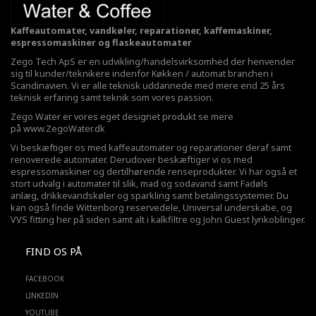
Kaffeautomater, vandkøler, reparationer, kaffemaskiner,
espressomaskiner og flaskeautomater
Zego Tech ApS er en udvikling/handelsvirksomhed der henvender
sig til kunder/teknikere indenfor Køkken / automat branchen i
Scandinavien. Vi er alle teknisk uddannede med mere end 25 års
teknisk erfaring samt teknik som vores passion.
Zego Water er vores eget designet produkt se mere
på
www.ZegoWater.dk
Vi beskæftiger os med kaffeautomater og reparationer deraf samt
renoverede automater. Derudover beskæftiger vi os med
espressomaskiner og dertilhørende renseprodukter. Vi har også et
stort udvalg i automater til slik, mad og sodavand samt Fadøls
anlæg,
drikkevandskøler
og sparkling samt betalingssystemer. Du
kan også finde Wittenborg reservedele, Universal underskabe, og
VVS fitting her på siden samt alt i kalkfiltre og John Guest lynkoblinger.
FIND OS PÅ
FACEBOOK
LINKEDIN
YOUTUBE