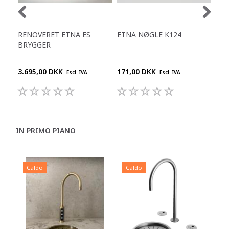
RENOVERET ETNA ES
ETNA NØGLE K124
ET
BRYGGER
LUF
3.695,00 DKK
171,00 DKK
599
Escl. IVA
Escl. IVA
IN PRIMO PIANO
Caldo
Caldo
C