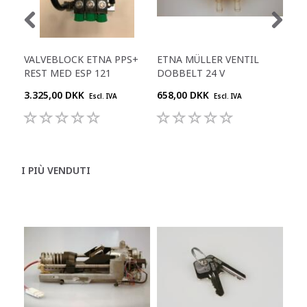
VALVEBLOCK ETNA PPS+
ETNA MÜLLER VENTIL
ETN
REST MED ESP 121
DOBBELT 24 V
DO
3.325,00 DKK
658,00 DKK
344
Escl. IVA
Escl. IVA
I PIÙ VENDUTI