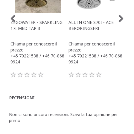
ZEGOWATER - SPARKLING
ALL IN ONE S70I - ACE
TOW
17I MED TAP 3
BERØRINGSFRI
DR
Chiama per conoscere il
Chiama per conoscere il
Chi
prezzo
prezzo
pre
+45 70221538 / +46 70-868
+45 70221538 / +46 70-868
+45
9924
9924
992
RECENSIONI
Non ci sono ancora recensioni. Scrivi la tua opinione per
primo