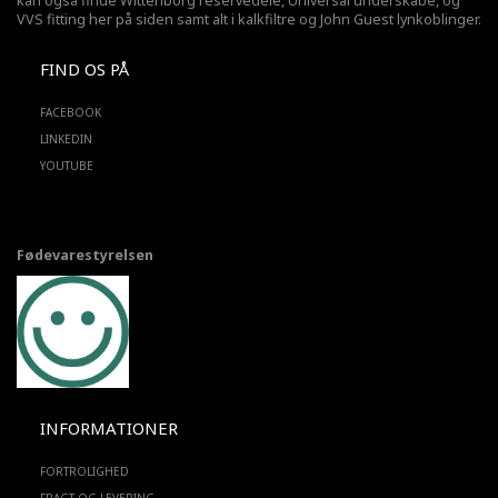
kan også finde Wittenborg reservedele, Universal underskabe, og
VVS fitting her på siden samt alt i kalkfiltre og John Guest lynkoblinger.
FIND OS PÅ
FACEBOOK
LINKEDIN
YOUTUBE
Fødevarestyrelsen
INFORMATIONER
FORTROLIGHED