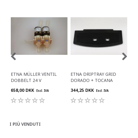
ETNA MÜLLER VENTIL
ETNA DRIPTRAY GRID
ET
DOBBELT 24 V
DORADO + TOCANA
0,8
658,00 DKK
344,25 DKK
291
Escl. IVA
Escl. IVA
I PIÙ VENDUTI