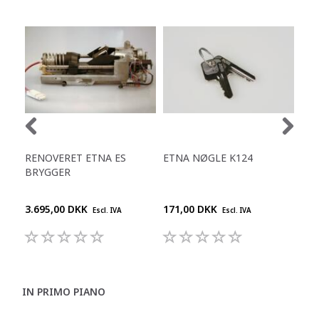
RENOVERET ETNA ES
ETNA NØGLE K124
ET
BRYGGER
LUF
3.695,00 DKK
171,00 DKK
599
Escl. IVA
Escl. IVA
IN PRIMO PIANO