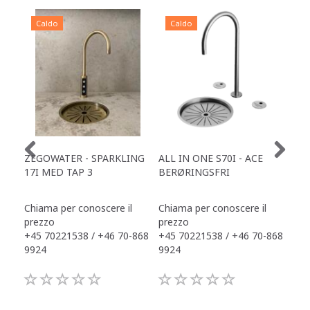
Caldo
Caldo
C
ZEGOWATER - SPARKLING
ALL IN ONE S70I - ACE
TOW
17I MED TAP 3
BERØRINGSFRI
DR
Chiama per conoscere il
Chiama per conoscere il
Chi
prezzo
prezzo
pre
+45 70221538 / +46 70-868
+45 70221538 / +46 70-868
+45
9924
9924
992