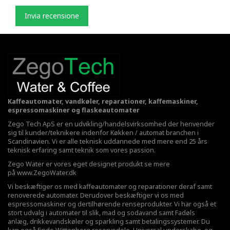
Invia recensione
Kaffeautomater, vandkøler, reparationer, kaffemaskiner,
espressomaskiner og flaskeautomater
Zego Tech ApS er en udvikling/handelsvirksomhed der henvender
sig til kunder/teknikere indenfor Køkken / automat branchen i
Scandinavien. Vi er alle teknisk uddannede med mere end 25 års
teknisk erfaring samt teknik som vores passion.
Zego Water er vores eget designet produkt se mere
på
www.ZegoWater.dk
Vi beskæftiger os med kaffeautomater og reparationer deraf samt
renoverede automater. Derudover beskæftiger vi os med
espressomaskiner og dertilhørende renseprodukter. Vi har også et
stort udvalg i automater til slik, mad og sodavand samt Fadøls
anlæg,
drikkevandskøler
og sparkling samt betalingssystemer. Du