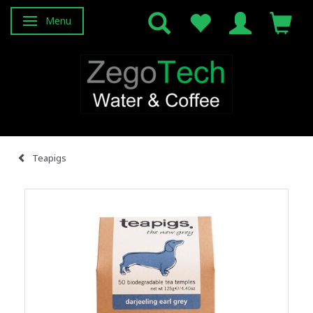
Menu
Attiva/disattiva navigazione
Teapigs