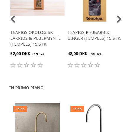
TEAPIGS ØKOLOGISK
TEAPIGS RHUBARB &
TEA
LAKRIDS & PEBERMYNTE
GINGER (TEMPLES) 15 STK.
GRE
(TEMPLES) 15 STK.
52,00 DKK
48,00 DKK
48,
Escl. IVA
Escl. IVA
IN PRIMO PIANO
Caldo
Caldo
C