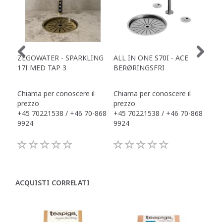
ZEGOWATER - SPARKLING
ALL IN ONE S70I - ACE
TOW
17I MED TAP 3
BERØRINGSFRI
DR
Chiama per conoscere il
Chiama per conoscere il
Chi
prezzo
prezzo
pre
+45 70221538 / +46 70-868
+45 70221538 / +46 70-868
+45
9924
9924
992
ACQUISTI CORRELATI