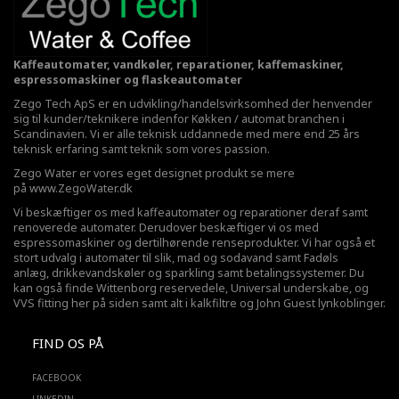
Kaffeautomater, vandkøler, reparationer, kaffemaskiner,
espressomaskiner og flaskeautomater
Zego Tech ApS er en udvikling/handelsvirksomhed der henvender
sig til kunder/teknikere indenfor Køkken / automat branchen i
Scandinavien. Vi er alle teknisk uddannede med mere end 25 års
teknisk erfaring samt teknik som vores passion.
Zego Water er vores eget designet produkt se mere
på
www.ZegoWater.dk
Vi beskæftiger os med kaffeautomater og reparationer deraf samt
renoverede automater. Derudover beskæftiger vi os med
espressomaskiner og dertilhørende renseprodukter. Vi har også et
stort udvalg i automater til slik, mad og sodavand samt Fadøls
anlæg,
drikkevandskøler
og sparkling samt betalingssystemer. Du
kan også finde Wittenborg reservedele, Universal underskabe, og
VVS fitting her på siden samt alt i kalkfiltre og John Guest lynkoblinger.
FIND OS PÅ
FACEBOOK