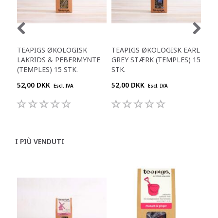
TEAPIGS ØKOLOGISK
TEAPIGS ØKOLOGISK EARL
TE
LAKRIDS & PEBERMYNTE
GREY STÆRK (TEMPLES) 15
PE
(TEMPLES) 15 STK.
STK.
(TE
52,00 DKK
52,00 DKK
52,
Escl. IVA
Escl. IVA
I PIÙ VENDUTI