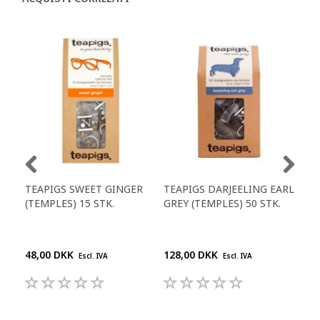
TEAPIGS SWEET GINGER
TEAPIGS DARJEELING EARL
TE
(TEMPLES) 15 STK.
GREY (TEMPLES) 50 STK.
FLO
STK
48,00 DKK
128,00 DKK
128
Escl. IVA
Escl. IVA