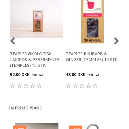
TEAPIGS ØKOLOGISK
TEAPIGS RHUBARB &
TEA
LAKRIDS & PEBERMYNTE
GINGER (TEMPLES) 15 STK.
GRE
(TEMPLES) 15 STK.
52,00 DKK
48,00 DKK
48,
Escl. IVA
Escl. IVA
IN PRIMO PIANO
Caldo
Caldo
C