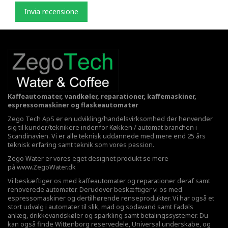
Invia recensione
Kaffeautomater, vandkøler, reparationer, kaffemaskiner,
espressomaskiner og flaskeautomater
Zego Tech ApS er en udvikling/handelsvirksomhed der henvender
sig til kunder/teknikere indenfor Køkken / automat branchen i
Scandinavien. Vi er alle teknisk uddannede med mere end 25 års
teknisk erfaring samt teknik som vores passion.
Zego Water er vores eget designet produkt se mere
på
www.ZegoWater.dk
Vi beskæftiger os med kaffeautomater og reparationer deraf samt
renoverede automater. Derudover beskæftiger vi os med
espressomaskiner og dertilhørende renseprodukter. Vi har også et
stort udvalg i automater til slik, mad og sodavand samt Fadøls
anlæg,
drikkevandskøler
og sparkling samt betalingssystemer. Du
kan også finde Wittenborg reservedele, Universal underskabe, og