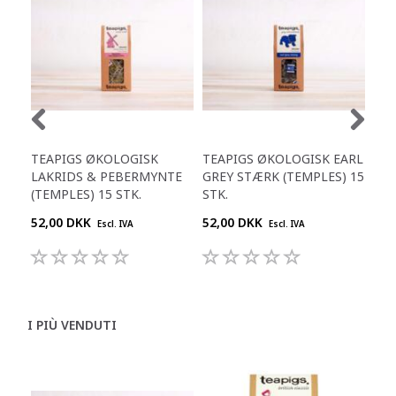
TEAPIGS ØKOLOGISK
TEAPIGS ØKOLOGISK EARL
TE
LAKRIDS & PEBERMYNTE
GREY STÆRK (TEMPLES) 15
PE
(TEMPLES) 15 STK.
STK.
(TE
52,00 DKK
52,00 DKK
52,
Escl. IVA
Escl. IVA
I PIÙ VENDUTI