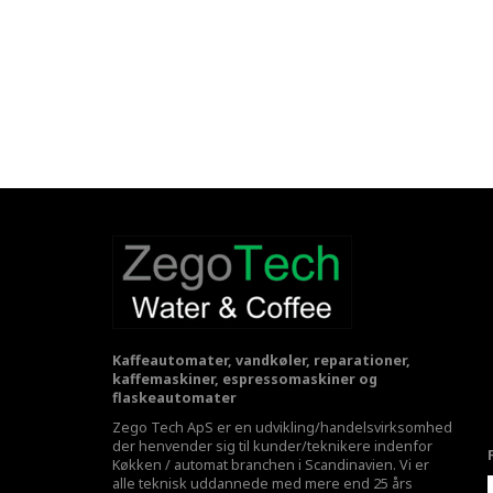
Kaffeautomater, vandkøler, reparationer,
kaffemaskiner, espressomaskiner og
flaskeautomater
Zego Tech ApS er en udvikling/handelsvirksomhed
der henvender sig til kunder/teknikere indenfor
Køkken / automat branchen i Scandinavien. Vi er
alle teknisk uddannede med mere end 25 års