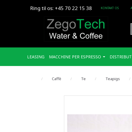
Ring til os: +45 70 22 15 38
KONTAKT OS
LEASING
MACCHINE PER ESPRESSO
DISTRIBUT
Caffè
Te
Teapigs