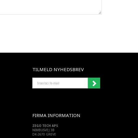
TILMELD NYHEDSBREV
INSERISCI
L'E-
MAIL
FIRMA INFORMATION
ZEGO TECH APS
NIMBUSVEJ 3B
DK-2670 GREVE