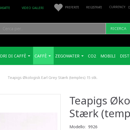
PREFERITI
REGISTRATI
ANSATTE
VIDEO GALLERI
RICERCA
ORI DI CAFFÈ
CAFFÈ
ZEGOWATER
CO2
MOBILI
DIST
Teapigs Økologisk Earl Grey Stærk (temples) 15 stk.
Teapigs Øko
Stærk (templ
Modello:
9926