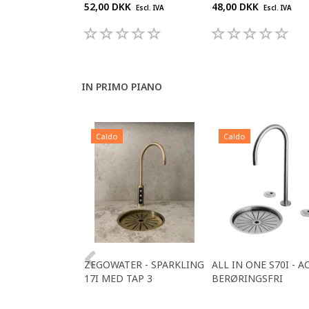
52,00 DKK
48,00 DKK
Escl. IVA
Escl. IVA
IN PRIMO PIANO
Caldo
Caldo
ZEGOWATER - SPARKLING
ALL IN ONE S70I - A
17I MED TAP 3
BERØRINGSFRI