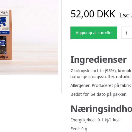
52,00 DKK
Escl
Aggiungi al carrello
Ingredienser
Økologisk sort te (98%), kornb
naturlige smagsstoffer, naturlig
Allergener: Produceret på fabrik
Bedst før: Se dato på pakken.
Næringsindho
Energi kj/kcal: 0-1 kj/1 kcal
Fedt: 0 g