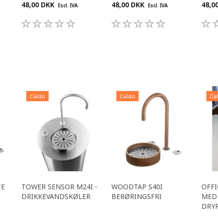
48,00 DKK
48,00 DKK
48,0
Escl. IVA
Escl. IVA
Caldo
Caldo
Ca
CE
TOWER SENSOR M24I -
WOODTAP S40I
OFFI
DRIKKEVANDSKØLER
BERØRINGSFRI
MED 
DRY