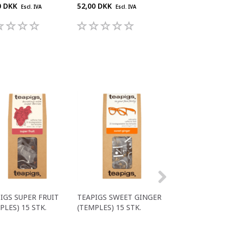
0 DKK
52,00 DKK
128,00 DKK
Escl. IVA
Escl. IVA
Escl. 
IGS SUPER FRUIT
TEAPIGS SWEET GINGER
TEAPIGS APPLE 
PLES) 15 STK.
(TEMPLES) 15 STK.
CINNAMON (TE
15 STK.