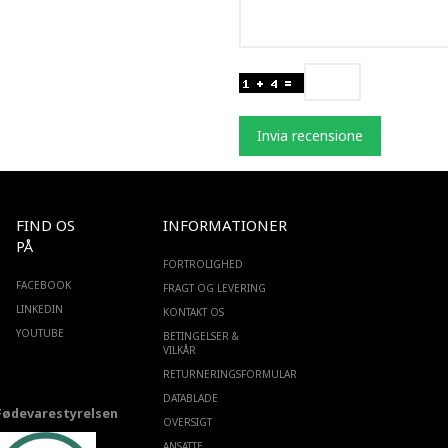
Invia recensione
FIND OS
INFORMATIONER
PÅ
FORTROLIGHED
FACEBOOK
FRAGT OG LEVERING
LINKEDIN
KONTAKT OS
YOUTUBE
BETINGELSER &
VILKÅR
RETURNERINGSFORMULAR
DATABLADE
Fødevarestyrelsen
OVERSIGT
ANSATTE