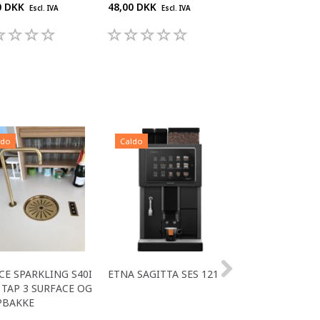
0 DKK
48,00 DKK
48,00 DKK
Escl. IVA
Escl. IVA
Escl. IV
ldo
Caldo
Caldo
CE SPARKLING S40I
ETNA SAGITTA SES 121
ALL IN ONE ACE
TAP 3 SURFACE OG
OFFICE
PBAKKE