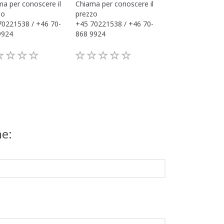
a per conoscere il
Chiama per conoscere il
Chiama per conos
zo
prezzo
prezzo
70221538 / +46 70-
+45 70221538 / +46 70-
+45 70221538 / 
9924
868 9924
868 9924
ne: