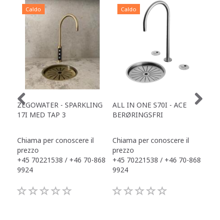
Caldo
Caldo
C
ZEGOWATER - SPARKLING
ALL IN ONE S70I - ACE
TOW
17I MED TAP 3
BERØRINGSFRI
DR
Chiama per conoscere il
Chiama per conoscere il
Chi
prezzo
prezzo
pre
+45 70221538 / +46 70-868
+45 70221538 / +46 70-868
+45
9924
9924
992