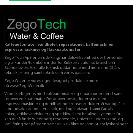
Kaffeautomater, vandkøler, reparationer, kaffemaskiner,
espressomaskiner og flaskeautomater
Zego Tech ApS er en udvikling/handelsvirksomhed der henvender
sig til kunder/teknikere indenfor Køkken / automat branchen i
Scandinavien. Vi er alle teknisk uddannede med mere end 25 års
teknisk erfaring samt teknik som vores passion.
Zego Water er vores eget designet produkt se mere
på
www.ZegoWater.dk
Vi beskæftiger os med kaffeautomater og reparationer deraf samt
renoverede automater. Derudover beskæftiger vi os med
espressomaskiner og dertilhørende renseprodukter. Vi har også et
stort udvalg i automater til slik, mad og sodavand samt Fadøls
anlæg,
drikkevandskøler
og sparkling samt betalingssystemer. Du
kan også finde Wittenborg reservedele, Universal underskabe, og
VVS fitting her på siden samt alt i kalkfiltre og John Guest lynkoblinger.