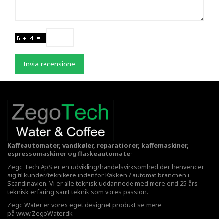
Invia recensione
Kaffeautomater, vandkøler, reparationer, kaffemaskiner,
espressomaskiner og flaskeautomater
Zego Tech ApS er en udvikling/handelsvirksomhed der henvender
sig til kunder/teknikere indenfor Køkken / automat branchen i
Scandinavien. Vi er alle teknisk uddannede med mere end 25 års
teknisk erfaring samt teknik som vores passion.
Zego Water er vores eget designet produkt se mere
på
www.ZegoWater.dk