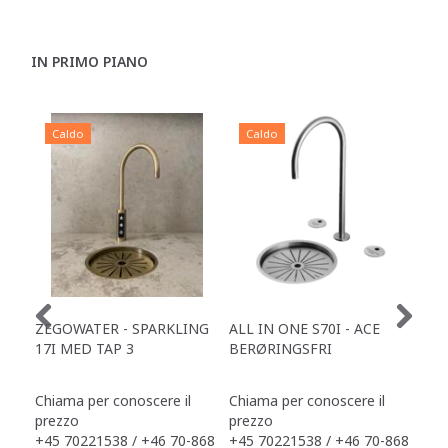
IN PRIMO PIANO
Caldo
Caldo
C
ZEGOWATER - SPARKLING
ALL IN ONE S70I - ACE
TOW
17I MED TAP 3
BERØRINGSFRI
DR
Chiama per conoscere il
Chiama per conoscere il
Chi
prezzo
prezzo
pre
+45 70221538 / +46 70-868
+45 70221538 / +46 70-868
+45