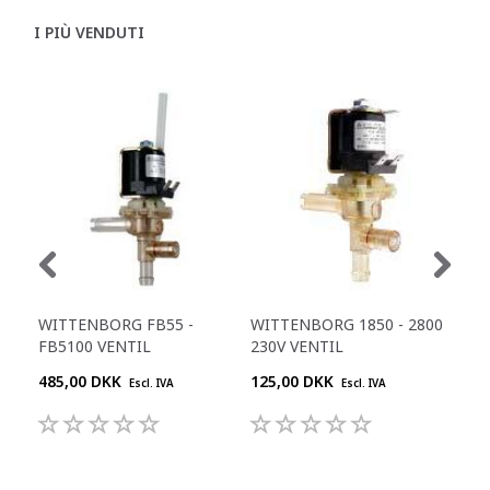
I PIÙ VENDUTI
WITTENBORG FB55 -
WITTENBORG 1850 - 2800
WIT
FB5100 VENTIL
230V VENTIL
INS
485,00 DKK
125,00 DKK
315
Escl. IVA
Escl. IVA