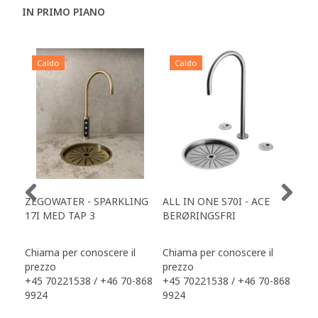
IN PRIMO PIANO
Caldo
Caldo
C
ZEGOWATER - SPARKLING
ALL IN ONE S70I - ACE
TOW
17I MED TAP 3
BERØRINGSFRI
DR
Chiama per conoscere il
Chiama per conoscere il
Chi
prezzo
prezzo
pre
+45 70221538 / +46 70-868
+45 70221538 / +46 70-868
+45
9924
9924
992