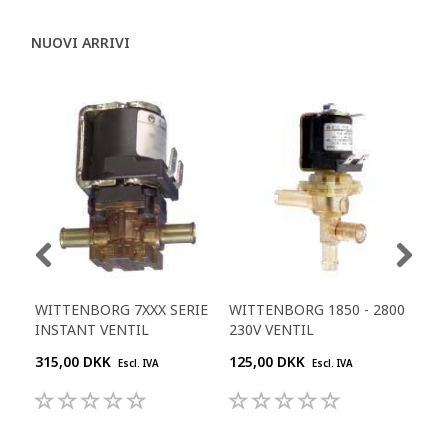
NUOVI ARRIVI
WITTENBORG 7XXX SERIE
WITTENBORG 1850 - 2800
WI
INSTANT VENTIL
230V VENTIL
FB5
315,00 DKK
125,00 DKK
485
Escl. IVA
Escl. IVA