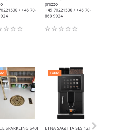
zo
prezzo
prezzo
70221538 / +46 70-
+45 70221538 / +46 70-
+45 70221538 / 
9924
868 9924
868 9924
ldo
Caldo
Caldo
CE SPARKLING S40I
ETNA SAGITTA SES 121
ALL IN ONE ACE