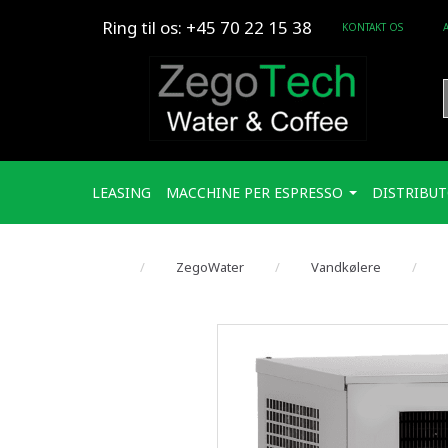
Ring til os: +45 70 22 15 38
KONTAKT OS
LEASING
MACCHINE PER ESPRESSO
DISTRIBUT
ZegoWater
Vandkølere