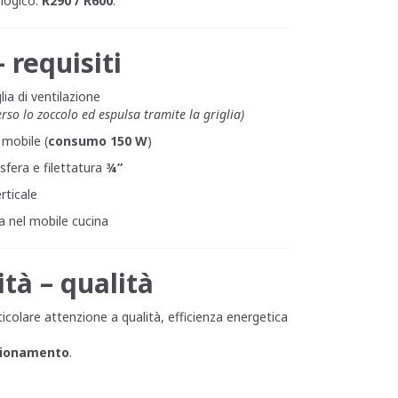
ologico:
R290 / R600
.
 requisiti
lia di ventilazione
erso lo zoccolo ed espulsa tramite la griglia)
 mobile (
consumo 150 W
)
sfera e filettatura
¾”
rticale
ca nel mobile cucina
ità – qualità
icolare attenzione a qualità, efficienza energetica
nzionamento
.