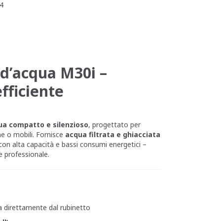
4
 d’acqua M30i –
fficiente
qua compatto e silenzioso
, progettato per
ine o mobili. Fornisce
acqua filtrata e ghiacciata
 con alta capacità e bassi consumi energetici –
e professionale.
ta direttamente dal rubinetto