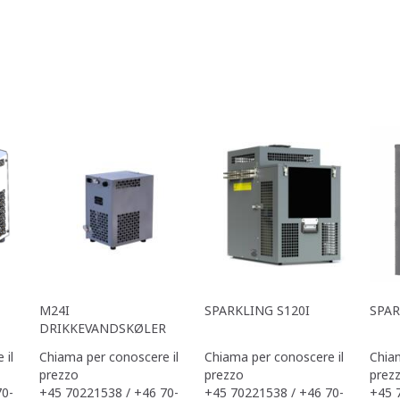
M24I
SPARKLING S120I
SPAR
DRIKKEVANDSKØLER
 il
Chiama per conoscere il
Chiama per conoscere il
Chiam
prezzo
prezzo
prez
70-
+45 70221538 / +46 70-
+45 70221538 / +46 70-
+45 