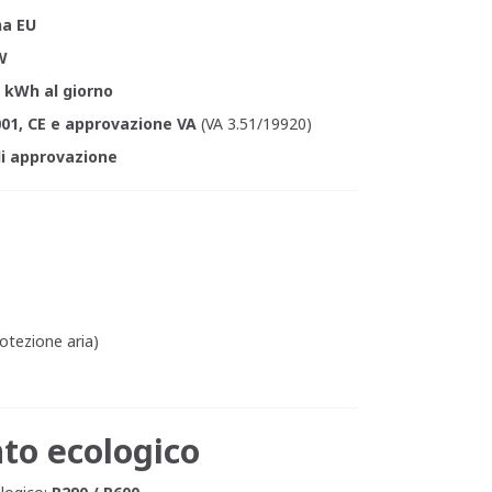
na EU
W
1 kWh al giorno
01, CE e approvazione VA
(VA 3.51/19920)
di approvazione
rotezione aria)
to ecologico