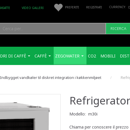
PREFERITI
REGISTRATI
ANSATTE
VIDEO GALLERI
RICERCA
ORI DI CAFFÈ
CAFFÈ
ZEGOWATER
CO2
MOBILI
DIST
Indbygget vandkøler til diskret integration i køkkenmiljøet
Refri
Refrigerato
Modello:
m30i
Chiama per conoscere il prezzo