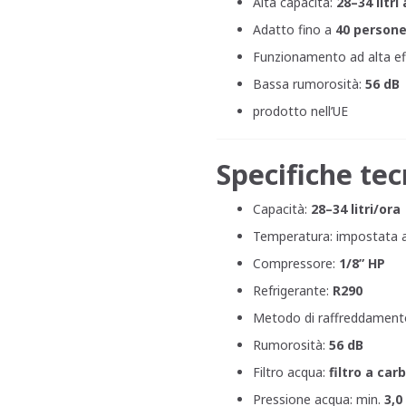
Alta capacità:
28–34 litri 
Adatto fino a
40 person
Funzionamento ad alta eff
Bassa rumorosità:
56 dB
prodotto nell’UE
Specifiche te
Capacità:
28–34 litri/ora
Temperatura: impostata 
Compressore:
1/8” HP
Refrigerante:
R290
Metodo di raffreddament
Rumorosità:
56 dB
Filtro acqua:
filtro a ca
Pressione acqua: min.
3,0