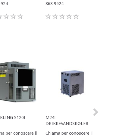
9924
868 9924
868 9924
KLING S120I
M24I
M40I VANDKØL
DRIKKEVANDSKØLER
a per conoscere il
Chiama per conoscere il
Chiama per conos