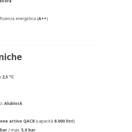
all’ora
e
icienza energetica (
A++
)
cniche
a
2,5 °C
o:
Alublock
rbone attivo QAC8
(capacità
8.000 litri
)
 bar
/ max.
5,0 bar