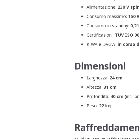
Alimentazione:
230 V spi
Consumo massimo:
150 
Consumo in standby:
0,2
Certificazioni:
TÜV ISO 90
KIWA e DVGW:
in corso 
Dimensioni
Larghezza:
24 cm
Altezza:
31 cm
Profondità:
40 cm
(incl. p
Peso:
22 kg
Raffreddamen