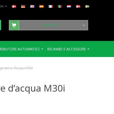
DKK
CARRELLO
RIBUTORI AUTOMATICI
RICAMBI E ACCESSORI
geratore d’acqua M30i
re d’acqua M30i