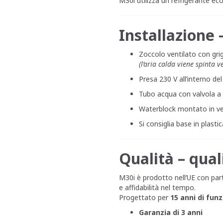
M30i utilizza un refrigerante ec
Installazione –
Zoccolo ventilato con grig
(l’aria calda viene spinta v
Presa 230 V all’interno del
Tubo acqua con valvola a 
Waterblock montato in ve
Si consiglia base in plasti
Qualità – qual
M30i è prodotto nell’UE con part
e affidabilità nel tempo.
Progettato per
15 anni di fu
Garanzia di 3 anni