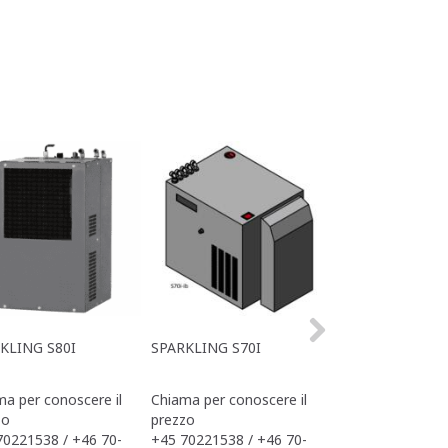
KLING S80I
SPARKLING S70I
SPARKLING S40I
a per conoscere il
Chiama per conoscere il
Chiama per conos
zo
prezzo
prezzo
70221538 / +46 70-
+45 70221538 / +46 70-
+45 70221538 / 