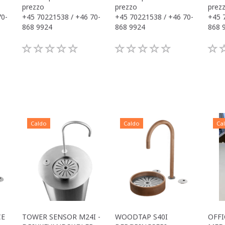
prezzo
prezzo
prez
70-
+45 70221538 / +46 70-
+45 70221538 / +46 70-
+45 
868 9924
868 9924
868 
Caldo
Caldo
Ca
CE
TOWER SENSOR M24I -
WOODTAP S40I
OFFI