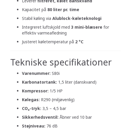
Leverer
filtreret, kølet danskvand
Kapacitet på
80 liter pr. time
Stabil køling via
Alublock-køleteknologi
Integreret luftskjold med
3 mini-blæsere
for
effektiv varmeafledning
Justeret køletemperatur på
2 °C
Tekniske specifikationer
Varenummer:
S80i
Karbonatortank:
1,5 liter (danskvand)
Kompressor:
1/5 HP
Kølegas:
R290 (miljøvenlig)
CO₂-tryk:
3,5 – 4,5 bar
Sikkerhedsventil:
Åbner ved 10 bar
Støjniveau:
76 dB