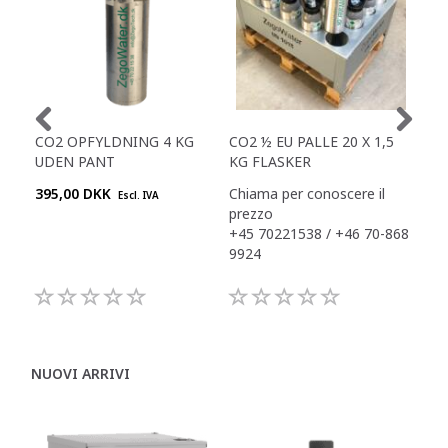
CO2 OPFYLDNING 4 KG
CO2 ½ EU PALLE 20 X 1,5
CO
UDEN PANT
KG FLASKER
395,00 DKK
Chiama per conoscere il
7.9
Escl. IVA
prezzo
+45 70221538 / +46 70-868
9924
NUOVI ARRIVI