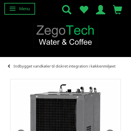
Menu
Attiva/disattiva navigazione
Indbygget vandkøler til diskret integration i køkkenmiljøet