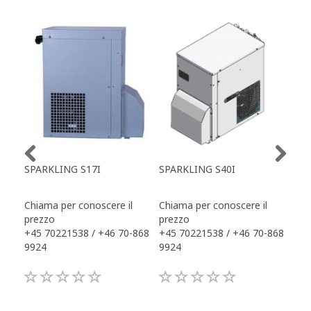
SPARKLING S17I
SPARKLING S40I
SPA
Chiama per conoscere il
Chiama per conoscere il
Chi
prezzo
prezzo
pre
+45 70221538 / +46 70-868
+45 70221538 / +46 70-868
+45
9924
9924
992