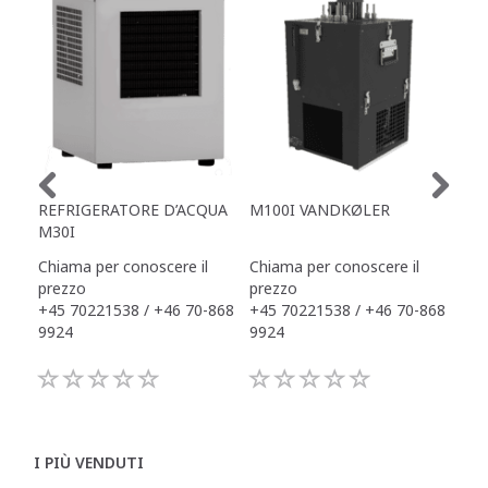
REFRIGERATORE D’ACQUA
M100I VANDKØLER
M4
M30I
Chiama per conoscere il
Chiama per conoscere il
Chi
prezzo
prezzo
pre
+45 70221538 / +46 70-868
+45 70221538 / +46 70-868
+45
9924
9924
992
I PIÙ VENDUTI