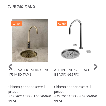
IN PRIMO PIANO
Caldo
Caldo
C
ZEGOWATER - SPARKLING
ALL IN ONE S70I - ACE
TOW
17I MED TAP 3
BERØRINGSFRI
DR
Chiama per conoscere il
Chiama per conoscere il
Chi
prezzo
prezzo
pre
+45 70221538 / +46 70-868
+45 70221538 / +46 70-868
+45
9924
9924
992