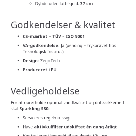
Dybde uden luftskjold:
37 cm
Godkendelser & kvalitet
CE-mærket – TÜV – ISO 9001
VA-godkendelse:
Ja (pending – trykprøvet hos
Teknologisk Institut)
Design:
ZegoTech
Produceret i EU
Vedligeholdelse
For at opretholde optimal vandkvalitet og driftssikkerhed
skal
Sparkling S80i
:
Serviceres regelmæssigt
Have
aktivkulfilter udskiftet én gang årligt
Kontrolleres i henhold til gældende
VA- og