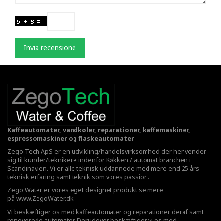
Invia recensione
Kaffeautomater, vandkøler, reparationer, kaffemaskiner,
espressomaskiner og flaskeautomater
Zego Tech ApS er en udvikling/handelsvirksomhed der henvender
sig til kunder/teknikere indenfor Køkken / automat branchen i
Scandinavien. Vi er alle teknisk uddannede med mere end 25 års
teknisk erfaring samt teknik som vores passion.
Zego Water er vores eget designet produkt se mere
på
www.ZegoWater.dk
Vi beskæftiger os med kaffeautomater og reparationer deraf samt
renoverede automater. Derudover beskæftiger vi os med