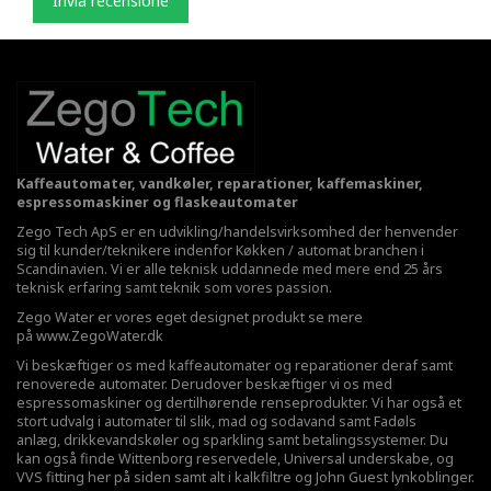
Invia recensione
Kaffeautomater, vandkøler, reparationer, kaffemaskiner,
espressomaskiner og flaskeautomater
Zego Tech ApS er en udvikling/handelsvirksomhed der henvender
sig til kunder/teknikere indenfor Køkken / automat branchen i
Scandinavien. Vi er alle teknisk uddannede med mere end 25 års
teknisk erfaring samt teknik som vores passion.
Zego Water er vores eget designet produkt se mere
på
www.ZegoWater.dk
Vi beskæftiger os med kaffeautomater og reparationer deraf samt
renoverede automater. Derudover beskæftiger vi os med
espressomaskiner og dertilhørende renseprodukter. Vi har også et
stort udvalg i automater til slik, mad og sodavand samt Fadøls
anlæg,
drikkevandskøler
og sparkling samt betalingssystemer. Du
kan også finde Wittenborg reservedele, Universal underskabe, og
VVS fitting her på siden samt alt i kalkfiltre og John Guest lynkoblinger.