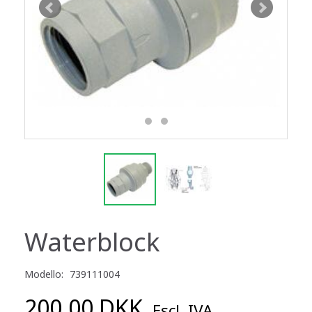
Waterblock
Modello:
739111004
200,00 DKK
Escl. IVA