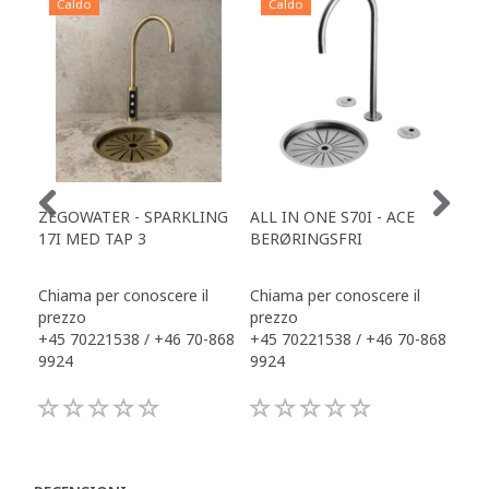
Caldo
Caldo
C
ZEGOWATER - SPARKLING
ALL IN ONE S70I - ACE
TOW
17I MED TAP 3
BERØRINGSFRI
DR
Chiama per conoscere il
Chiama per conoscere il
Chi
prezzo
prezzo
pre
+45 70221538 / +46 70-868
+45 70221538 / +46 70-868
+45
9924
9924
992