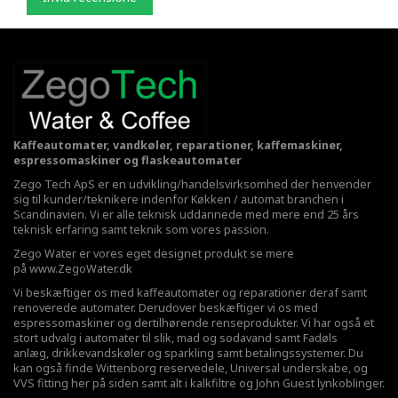
Kaffeautomater, vandkøler, reparationer, kaffemaskiner,
espressomaskiner og flaskeautomater
Zego Tech ApS er en udvikling/handelsvirksomhed der henvender
sig til kunder/teknikere indenfor Køkken / automat branchen i
Scandinavien. Vi er alle teknisk uddannede med mere end 25 års
teknisk erfaring samt teknik som vores passion.
Zego Water er vores eget designet produkt se mere
på
www.ZegoWater.dk
Vi beskæftiger os med kaffeautomater og reparationer deraf samt
renoverede automater. Derudover beskæftiger vi os med
espressomaskiner og dertilhørende renseprodukter. Vi har også et
stort udvalg i automater til slik, mad og sodavand samt Fadøls
anlæg,
drikkevandskøler
og sparkling samt betalingssystemer. Du
kan også finde Wittenborg reservedele, Universal underskabe, og
VVS fitting her på siden samt alt i kalkfiltre og John Guest lynkoblinger.