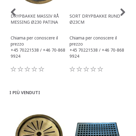
DRYPBAKKE MASSIV RÅ
SORT DRYPBAKKE RUND
SO
MESSING Ø230 PATINA
Ø23CM
AF
Chiama per conoscere il
Chiama per conoscere il
Chi
prezzo
prezzo
pre
+45 70221538 / +46 70-868
+45 70221538 / +46 70-868
+45
9924
9924
992
I PIÙ VENDUTI