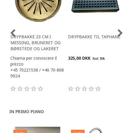
DRYPBAKKE 23 CM I
DRYPBAKKE TIL TAPHANE
ZE
MESSING, BRUNERET OG
SQ
BØRSTEDE OG LAKERET
NE
Chiama per conoscere il
325,00 DKK
Chi
Escl. IVA
prezzo
pre
+45 70221538 / +46 70-868
+45
9924
992
IN PRIMO PIANO
Caldo
Caldo
C