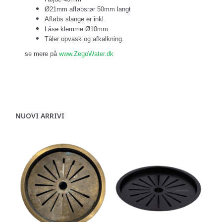
Ø21mm afløbsrør 50mm langt
Afløbs slange er inkl.
Låse klemme Ø10mm
Tåler opvask og afkalkning.
se mere på
www.ZegoWater.dk
NUOVI ARRIVI