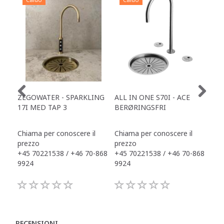
ZEGOWATER - SPARKLING
ALL IN ONE S70I - ACE
TOW
17I MED TAP 3
BERØRINGSFRI
DR
Chiama per conoscere il
Chiama per conoscere il
Chi
prezzo
prezzo
pre
+45 70221538 / +46 70-868
+45 70221538 / +46 70-868
+45
9924
9924
992
RECENSIONI