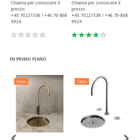
Chiama per conoscere il
Chiama per conoscere il
Chi
prezzo
prezzo
pre
+45 70221538 / +46 70-868
+45 70221538 / +46 70-868
+45
9924
9924
992
IN PRIMO PIANO
Caldo
Caldo
C