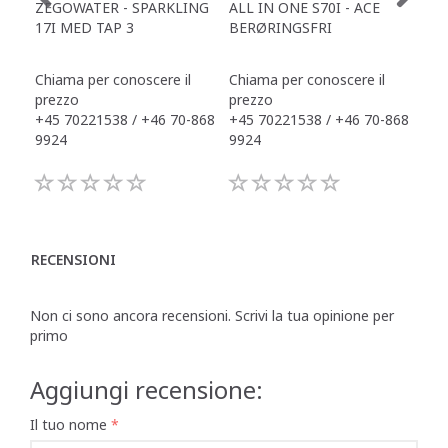
ZEGOWATER - SPARKLING
ALL IN ONE S70I - ACE
TOW
17I MED TAP 3
BERØRINGSFRI
DR
Chiama per conoscere il
Chiama per conoscere il
Chi
prezzo
prezzo
pre
+45 70221538 / +46 70-868
+45 70221538 / +46 70-868
+45
9924
9924
992
RECENSIONI
Non ci sono ancora recensioni. Scrivi la tua opinione per
primo
Aggiungi recensione:
Il tuo nome