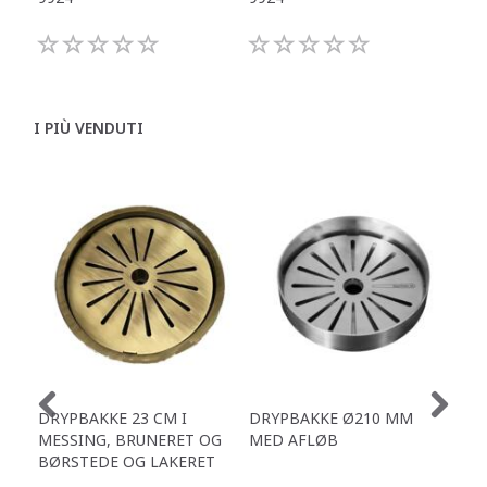
I PIÙ VENDUTI
DRYPBAKKE 23 CM I
DRYPBAKKE Ø210 MM
ZE
MESSING, BRUNERET OG
MED AFLØB
SQ
BØRSTEDE OG LAKERET
NE