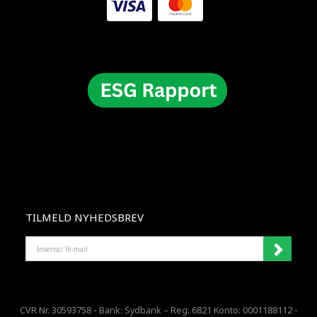
TILMELD NYHEDSBREV
INSERISCI
L'E-
MAIL
CVR Nr. 30593758 - Bank: Sydbank – Reg: 6821 Konto: 0001188112 -