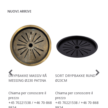
NUOVI ARRIVI
DRYPBAKKE MASSIV RÅ
SORT DRYPBAKKE RUND
SO
MESSING Ø230 PATINA
Ø23CM
AF
Chiama per conoscere il
Chiama per conoscere il
Chi
prezzo
prezzo
pre
+45 70221538 / +46 70-868
+45 70221538 / +46 70-868
+45
9924
9924
992