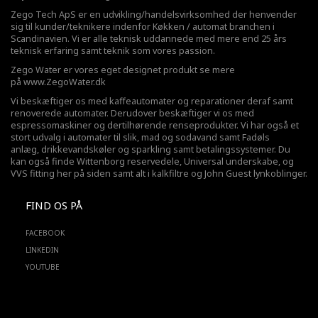
Zego Tech ApS er en udvikling/handelsvirksomhed der henvender
sig til kunder/teknikere indenfor Køkken / automat branchen i
Scandinavien. Vi er alle teknisk uddannede med mere end 25 års
teknisk erfaring samt teknik som vores passion.
Zego Water er vores eget designet produkt se mere
på
www.ZegoWater.dk
Vi beskæftiger os med kaffeautomater og reparationer deraf samt
renoverede automater. Derudover beskæftiger vi os med
espressomaskiner og dertilhørende renseprodukter. Vi har også et
stort udvalg i automater til slik, mad og sodavand samt Fadøls
anlæg,
drikkevandskøler
og sparkling samt betalingssystemer. Du
kan også finde Wittenborg reservedele, Universal underskabe, og
VVS fitting her på siden samt alt i kalkfiltre og John Guest lynkoblinger.
FIND OS PÅ
FACEBOOK
LINKEDIN
YOUTUBE