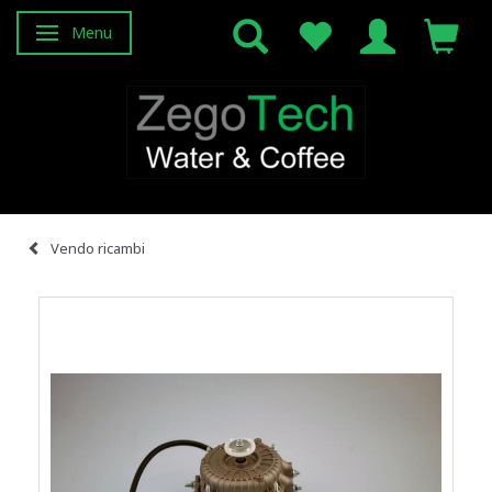
Menu
Attiva/disattiva navigazione
Vendo ricambi