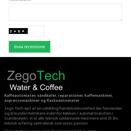
Invia recensione
Kaffeautomater, vandkøler, reparationer, kaffemaskiner,
espressomaskiner og flaskeautomater
Zego Tech ApS er en udvikling/handelsvirksomhed der henvender
sig til kunder/teknikere indenfor Køkken / automat branchen i
Scandinavien. Vi er alle teknisk uddannede med mere end 25 års
teknisk erfaring samt teknik som vores passion.