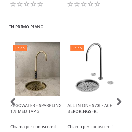
IN PRIMO PIANO
Caldo
Caldo
C
ZEGOWATER - SPARKLING
ALL IN ONE S70I - ACE
TOW
17I MED TAP 3
BERØRINGSFRI
DR
Chiama per conoscere il
Chiama per conoscere il
Chi