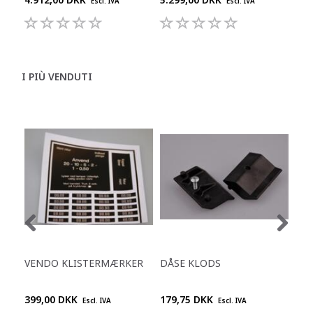
Escl. IVA
Escl. IVA
I PIÙ VENDUTI
VENDO KLISTERMÆRKER
DÅSE KLODS
MET
VE
399,00 DKK
179,75 DKK
59,
Escl. IVA
Escl. IVA