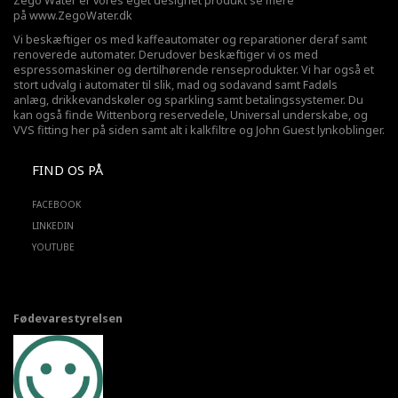
Zego Water er vores eget designet produkt se mere
på
www.ZegoWater.dk
Vi beskæftiger os med kaffeautomater og reparationer deraf samt
renoverede automater. Derudover beskæftiger vi os med
espressomaskiner og dertilhørende renseprodukter. Vi har også et
stort udvalg i automater til slik, mad og sodavand samt Fadøls
anlæg,
drikkevandskøler
og sparkling samt betalingssystemer. Du
kan også finde Wittenborg reservedele, Universal underskabe, og
VVS fitting her på siden samt alt i kalkfiltre og John Guest lynkoblinger.
FIND OS PÅ
FACEBOOK
LINKEDIN
YOUTUBE
Fødevarestyrelsen