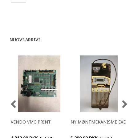
NUOVI ARRIVI
VENDO VMC PRINT
NY MØNTMEKANISME EXE
NY
MD
4.912,00 DKK
5.299,00 DKK
5.2