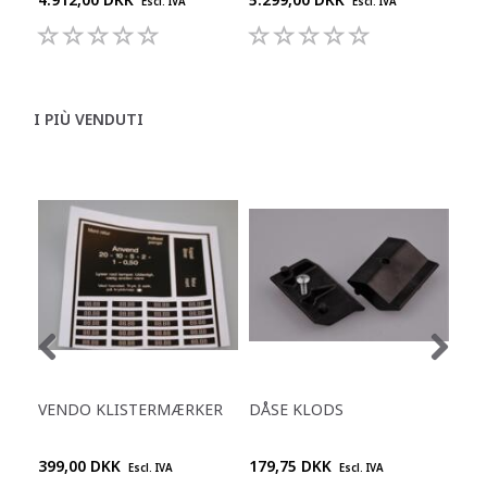
Escl. IVA
Escl. IVA
I PIÙ VENDUTI
VENDO KLISTERMÆRKER
DÅSE KLODS
MET
VE
399,00 DKK
179,75 DKK
59,
Escl. IVA
Escl. IVA