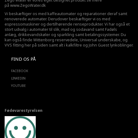
Zego Water er vores eget designet produkt se mere
på
www.ZegoWater.dk
Vi beskæftiger os med kaffeautomater og reparationer deraf samt
renoverede automater. Derudover beskæftiger vi os med
espressomaskiner og dertilhørende renseprodukter. Vi har også et
stort udvalg i automater til slik, mad og sodavand samt Fadøls
anlæg,
drikkevandskøler
og sparkling samt betalingssystemer. Du
kan også finde Wittenborg reservedele, Universal underskabe, og
VVS fitting her på siden samt alt i kalkfiltre og John Guest lynkoblinger.
FIND OS PÅ
FACEBOOK
LINKEDIN
YOUTUBE
Fødevarestyrelsen