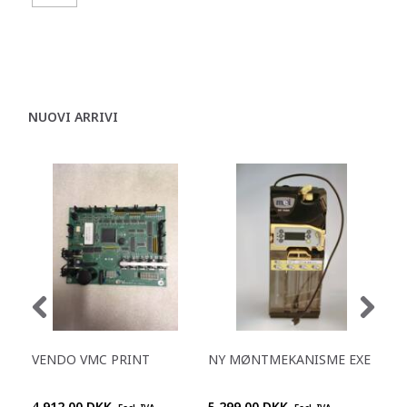
NUOVI ARRIVI
VENDO VMC PRINT
NY MØNTMEKANISME EXE
NY
MD
4.912,00 DKK
5.299,00 DKK
5.2