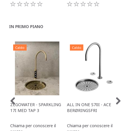
IN PRIMO PIANO
Caldo
Caldo
C
ZEGOWATER - SPARKLING
ALL IN ONE S70I - ACE
TOW
17I MED TAP 3
BERØRINGSFRI
DR
Chiama per conoscere il
Chiama per conoscere il
Chi