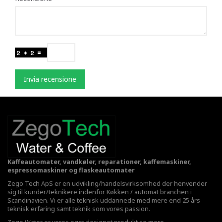
Invia recensione
Kaffeautomater, vandkøler, reparationer, kaffemaskiner,
espressomaskiner og flaskeautomater
Zego Tech ApS er en udvikling/handelsvirksomhed der henvender
sig til kunder/teknikere indenfor Køkken / automat branchen i
Scandinavien. Vi er alle teknisk uddannede med mere end 25 års
teknisk erfaring samt teknik som vores passion.