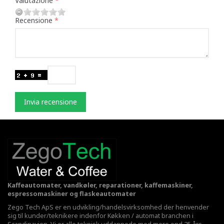
Valutazione
Recensione
Invia recensione
Kaffeautomater, vandkøler, reparationer, kaffemaskiner,
espressomaskiner og flaskeautomater
Zego Tech ApS er en udvikling/handelsvirksomhed der henvender
sig til kunder/teknikere indenfor Køkken / automat branchen i