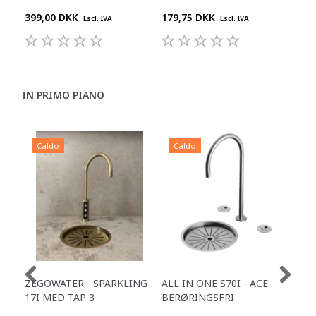
399,00 DKK
179,75 DKK
59,
Escl. IVA
Escl. IVA
IN PRIMO PIANO
Caldo
Caldo
C
ZEGOWATER - SPARKLING
ALL IN ONE S70I - ACE
TOW
17I MED TAP 3
BERØRINGSFRI
DR