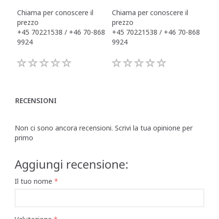
Chiama per conoscere il
Chiama per conoscere il
Chi
prezzo
prezzo
pre
+45 70221538 / +46 70-868
+45 70221538 / +46 70-868
+45
9924
9924
992
RECENSIONI
Non ci sono ancora recensioni. Scrivi la tua opinione per
primo
Aggiungi recensione:
Il tuo nome