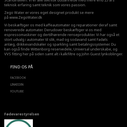
Scandinavien. Vi er alle teknisk uddannede med mere end 25 års
teknisk erfaring samt teknik som vores passion.
Zego Water er vores eget designet produkt se mere
på
www.ZegoWater.dk
Vi beskæftiger os med kaffeautomater og reparationer deraf samt
renoverede automater. Derudover beskæftiger vi os med
espressomaskiner og dertilhørende renseprodukter. Vi har også et
stort udvalg i automater til slik, mad og sodavand samt Fadøls
anlæg,
drikkevandskøler
og sparkling samt betalingssystemer. Du
kan også finde Wittenborg reservedele, Universal underskabe, og
VVS fitting her på siden samt alt i kalkfiltre og John Guest lynkoblinger.
FIND OS PÅ
FACEBOOK
LINKEDIN
YOUTUBE
Fødevarestyrelsen