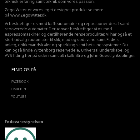
teknisk erfaring samt teknik som vores passion.
Zego Water er vores eget designet produkt se mere
på
www.ZegoWater.dk
Vi beskæftiger os med kaffeautomater og reparationer deraf samt
renoverede automater. Derudover beskæftiger vi os med
espressomaskiner og dertilhørende renseprodukter. Vi har også et
stort udvalg i automater til slik, mad og sodavand samt Fadøls
anlæg,
drikkevandskøler
og sparkling samt betalingssystemer. Du
kan også finde Wittenborg reservedele, Universal underskabe, og
VVS fitting her på siden samt alt i kalkfiltre og John Guest lynkoblinger.
FIND OS PÅ
FACEBOOK
LINKEDIN
YOUTUBE
Fødevarestyrelsen