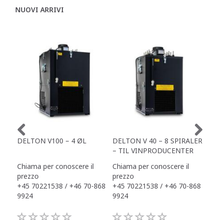
NUOVI ARRIVI
DELTON V100 – 4 ØL
DELTON V 40 – 8 SPIRALER
AN
– TIL VINPRODUCENTER
SÆ
Chiama per conoscere il
Chiama per conoscere il
Chi
prezzo
prezzo
pre
+45 70221538 / +46 70-868
+45 70221538 / +46 70-868
+45
9924
9924
992