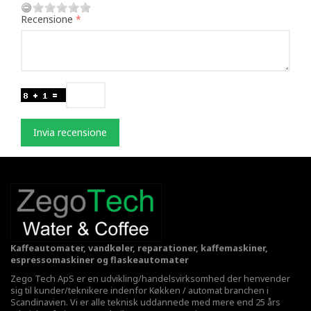
Recensione
Invia recensione
Kaffeautomater, vandkøler, reparationer, kaffemaskiner,
espressomaskiner og flaskeautomater
Zego Tech ApS er en udvikling/handelsvirksomhed der henvender
sig til kunder/teknikere indenfor Køkken / automat branchen i
Scandinavien. Vi er alle teknisk uddannede med mere end 25 års