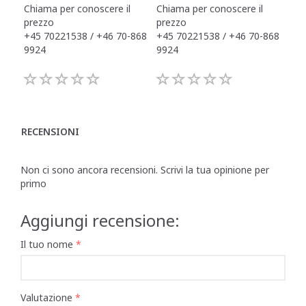
Chiama per conoscere il
Chiama per conoscere il
Chi
prezzo
prezzo
pre
+45 70221538 / +46 70-868
+45 70221538 / +46 70-868
+45
9924
9924
992
RECENSIONI
Non ci sono ancora recensioni. Scrivi la tua opinione per
primo
Aggiungi recensione:
Il tuo nome
Valutazione