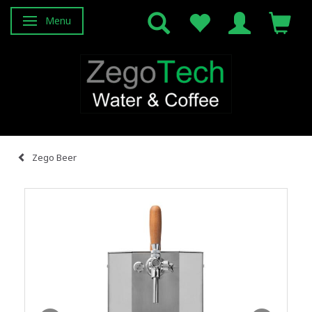
Menu
Attiva/disattiva navigazione
Zego Beer