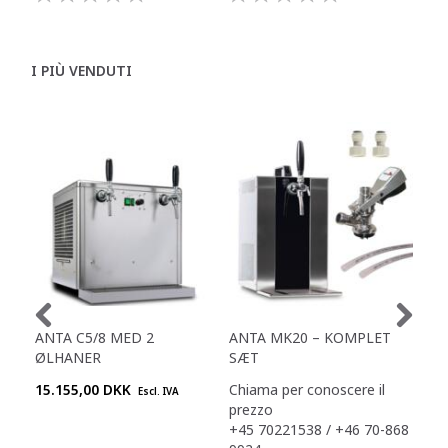
I PIÙ VENDUTI
ANTA C5/8 MED 2
ANTA MK20 – KOMPLET
DEL
ØLHANER
SÆT
– T
15.155,00 DKK
Chiama per conoscere il
Chi
Escl. IVA
prezzo
pre
+45 70221538 / +46 70-868
+45