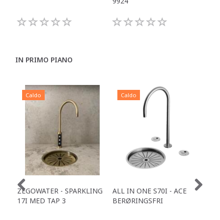
9924
992
IN PRIMO PIANO
Caldo
Caldo
C
ZEGOWATER - SPARKLING
ALL IN ONE S70I - ACE
TOW
17I MED TAP 3
BERØRINGSFRI
DR