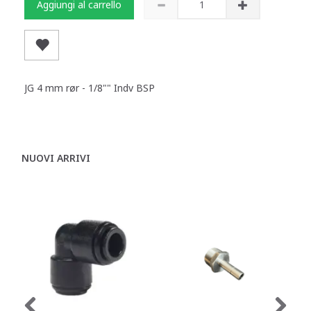
Aggiungi al carrello
JG 4 mm rør - 1/8"" Indv BSP
NUOVI ARRIVI