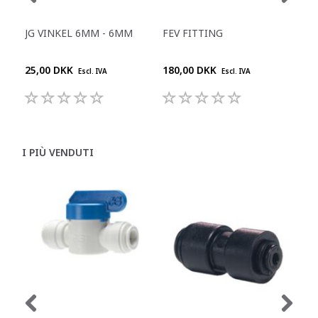
JG VINKEL 6MM - 6MM
FEV FITTING
JG 
KO
25,00 DKK
180,00 DKK
104
Escl. IVA
Escl. IVA
I PIÙ VENDUTI