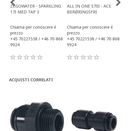
ZEGOWATER - SPARKLING
ALL IN ONE S70I - ACE
TOW
17I MED TAP 3
BERØRINGSFRI
DR
Chiama per conoscere il
Chiama per conoscere il
Chi
prezzo
prezzo
pre
+45 70221538 / +46 70-868
+45 70221538 / +46 70-868
+45
9924
9924
992
ACQUISTI CORRELATI