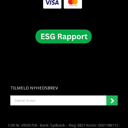
TILMELD NYHEDSBREV
INSERISCI
L'E-
MAIL
CVR Nr. 30593758 - Bank: Sydbank – Reg: 6821 Konto: 0001188112 -