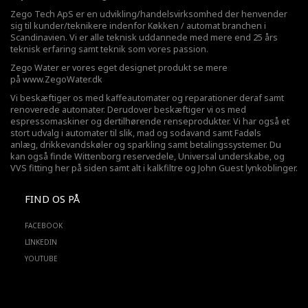
Zego Tech ApS er en udvikling/handelsvirksomhed der henvender
sig til kunder/teknikere indenfor Køkken / automat branchen i
Scandinavien. Vi er alle teknisk uddannede med mere end 25 års
teknisk erfaring samt teknik som vores passion.
Zego Water er vores eget designet produkt se mere
på
www.ZegoWater.dk
Vi beskæftiger os med kaffeautomater og reparationer deraf samt
renoverede automater. Derudover beskæftiger vi os med
espressomaskiner og dertilhørende renseprodukter. Vi har også et
stort udvalg i automater til slik, mad og sodavand samt Fadøls
anlæg,
drikkevandskøler
og sparkling samt betalingssystemer. Du
kan også finde Wittenborg reservedele, Universal underskabe, og
VVS fitting her på siden samt alt i kalkfiltre og John Guest lynkoblinger.
FIND OS PÅ
FACEBOOK
LINKEDIN
YOUTUBE