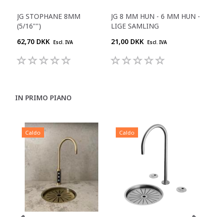
JG STOPHANE 8MM
JG 8 MM HUN - 6 MM HUN -
JG 
(5/16"")
LIGE SAMLING
BSP
62,70 DKK
21,00 DKK
16,
Escl. IVA
Escl. IVA
IN PRIMO PIANO
Caldo
Caldo
C