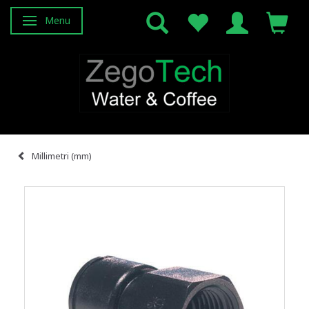
Menu
Attiva/disattiva navigazione
Millimetri (mm)