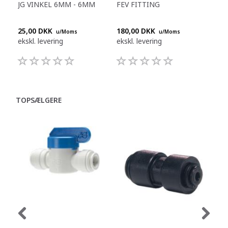
JG VINKEL 6MM - 6MM
FEV FITTING
JG 
KO
25,00 DKK
180,00 DKK
104
u/Moms
u/Moms
ekskl. levering
ekskl. levering
eksk
TOPSÆLGERE