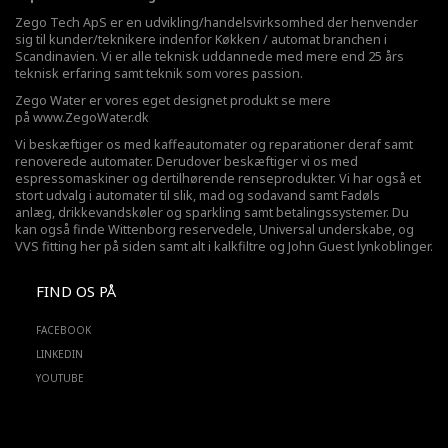
Zego Tech ApS er en udvikling/handelsvirksomhed der henvender
sig til kunder/teknikere indenfor Køkken / automat branchen i
Scandinavien. Vi er alle teknisk uddannede med mere end 25 års
teknisk erfaring samt teknik som vores passion.
Zego Water er vores eget designet produkt se mere
på
www.ZegoWater.dk
Vi beskæftiger os med kaffeautomater og reparationer deraf samt
renoverede automater. Derudover beskæftiger vi os med
espressomaskiner og dertilhørende renseprodukter. Vi har også et
stort udvalg i automater til slik, mad og sodavand samt Fadøls
anlæg,
drikkevandskøler
og sparkling samt betalingssystemer. Du
kan også finde Wittenborg reservedele, Universal underskabe, og
VVS fitting her på siden samt alt i kalkfiltre og John Guest lynkoblinger.
FIND OS PÅ
FACEBOOK
LINKEDIN
YOUTUBE