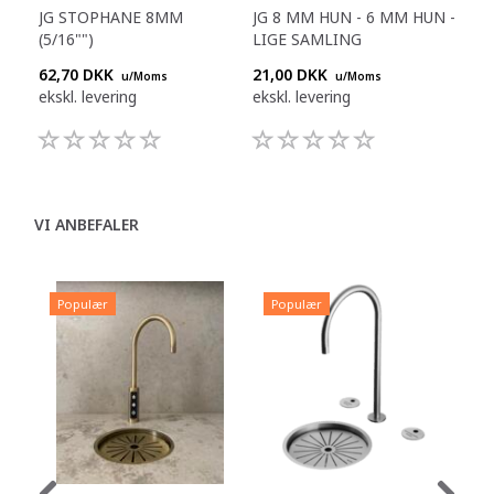
JG STOPHANE 8MM
JG 8 MM HUN - 6 MM HUN -
JG 
(5/16"")
LIGE SAMLING
BSP
62,70 DKK
21,00 DKK
16,
u/Moms
u/Moms
ekskl. levering
ekskl. levering
eksk
VI ANBEFALER
Populær
Populær
P