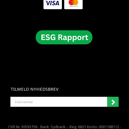
TILMELD NYHEDSBREV
EMAIL-
ADRESSE
CVR Nr. 30593758 - Bank: Sydbank – Reg: 6821 Konto: 0001188112 -