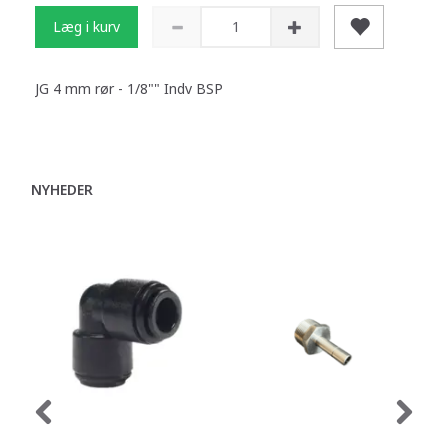
Læg i kurv
JG 4 mm rør - 1/8"" Indv BSP
NYHEDER