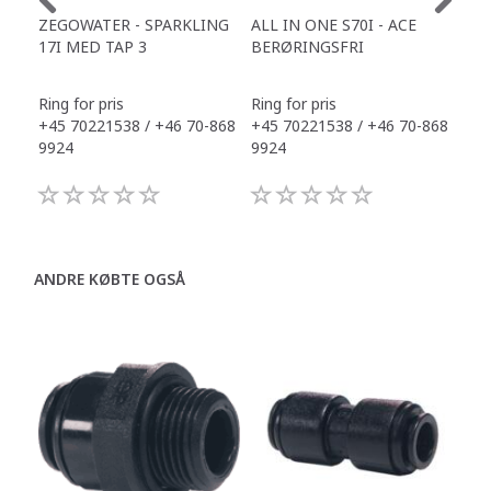
ZEGOWATER - SPARKLING
ALL IN ONE S70I - ACE
TOW
17I MED TAP 3
BERØRINGSFRI
DR
Ring for pris
Ring for pris
Ring
+45 70221538 / +46 70-868
+45 70221538 / +46 70-868
+45
9924
9924
992
ANDRE KØBTE OGSÅ