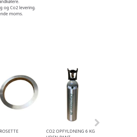
andkølere.
g og Co2 levering.
ldende moms.
 ROSETTE
CO2 OPFYLDNING 6 KG
NY 6 KG CO2 FL