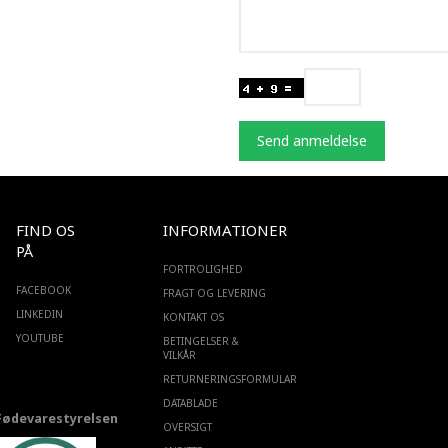
Send anmeldelse
FIND OS
INFORMATIONER
PÅ
FORTROLIGHED
FACEBOOK
FRAGT OG LEVERING
LINKEDIN
KONTAKT OS
YOUTUBE
BETINGELSER &
VILKÅR
RETURNERINGSFORMULAR
DATABLADE
Fødevarestyrelsen
OVERSIGT