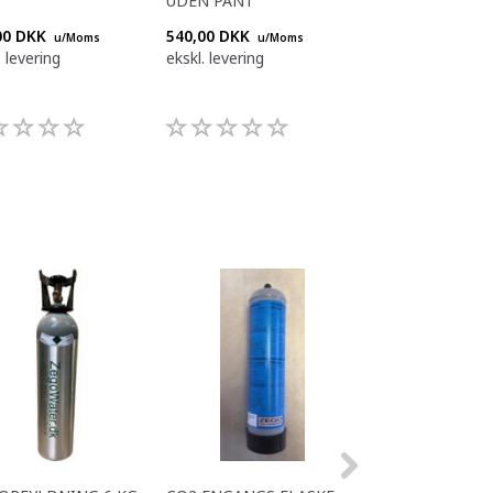
UDEN PANT
INKL. PANT
00 DKK
540,00 DKK
1.440,00 DKK
u/Moms
u/Moms
u/
. levering
ekskl. levering
ekskl. levering