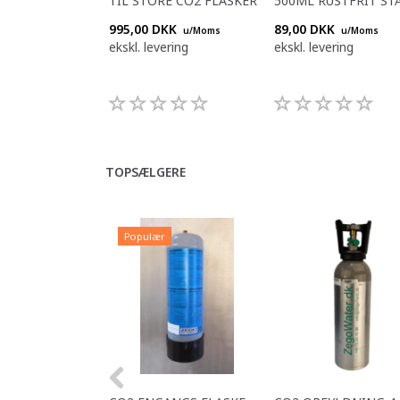
TIL STORE CO2 FLASKER
500ML RUSTFRIT ST
995,00 DKK
89,00 DKK
u/Moms
u/Moms
ekskl. levering
ekskl. levering
TOPSÆLGERE
Populær