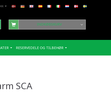
DKK
INDKØBSKURV
ATER
RESERVEDELE OG TILBEHØR
arm SCA