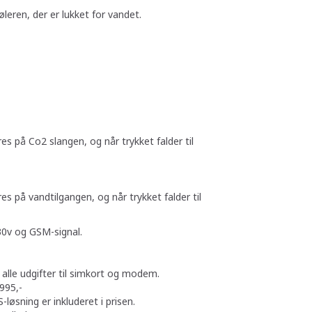
øleren, der er lukket for vandet.
s på Co2 slangen, og når trykket falder til
s på vandtilgangen, og når trykket falder til
0v og GSM-signal.
kl. alle udgifter til simkort og modem.
995,-
-løsning er inkluderet i prisen.