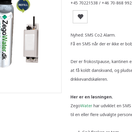
+45 70221538 / +46 70-868 992
Nyhed: SMS Co2 Alarm.
Få en SMS når der er ikke er bob
Der er frokostpause, kantinen er
at få koldt danskvand, og pludse
drikkevandskøleren.
Her er en løsningen.
Zego
Water
har udviklet en SMS
til en eller flere udvalgte per