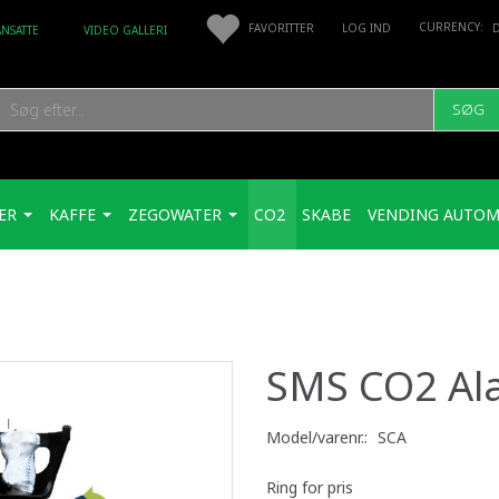
FAVORITTER
LOG IND
ANSATTE
VIDEO GALLERI
SØG
ER
KAFFE
ZEGOWATER
CO2
SKABE
VENDING AUTOM
SMS CO2 Al
Model/varenr.:
SCA
Ring for pris