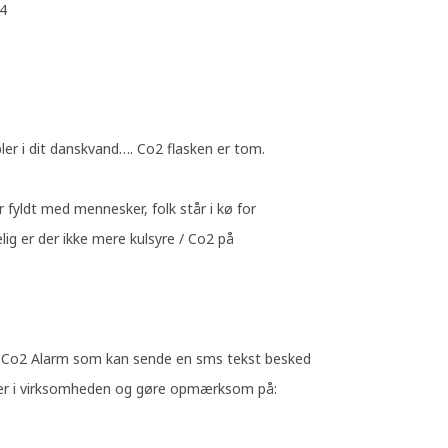
4
ler i dit danskvand…. Co2 flasken er tom.
 fyldt med mennesker, folk står i kø for
lig er der ikke mere kulsyre / Co2 på
 Co2 Alarm som kan sende en sms tekst besked
soner i virksomheden og gøre opmærksom på: