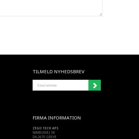
TILMELD NYHEDSBREV
EMAIL-
ADRESSE
FIRMA INFORMATION
ZEGO TECH APS
NIMBUSVEJ 3B
DK-2670 GREVE