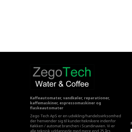
Kaffeautomater, vandkøler, reparationer,
kaffemaskiner, espressomaskiner og
flaskeautomater
Zego Tech ApS er en udvikling/handelsvirksomhed
der henvender sig til kunder/teknikere indenfor
Køkken / automat branchen i Scandinavien. Vi er
alle teknisk uddannede med mere end 25 års