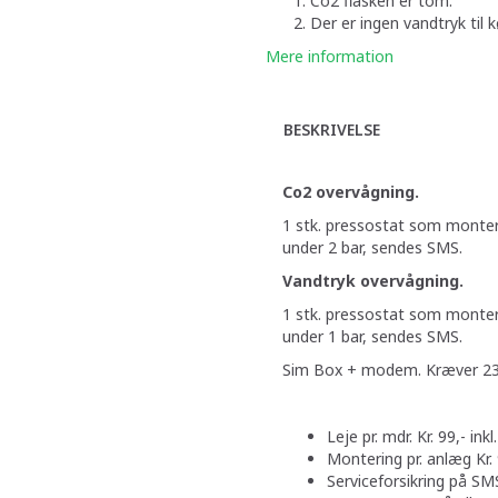
Co2 flasken er tom.
Der er ingen vandtryk til k
Mere information
BESKRIVELSE
Co2 overvågning.
1 stk. pressostat som montere
under 2 bar, sendes SMS.
Vandtryk overvågning.
1 stk. pressostat som montere
under 1 bar, sendes SMS.
Sim Box + modem. Kræver 23
Leje pr. mdr. Kr. 99,- in
Montering pr. anlæg Kr. 
Serviceforsikring på SMS