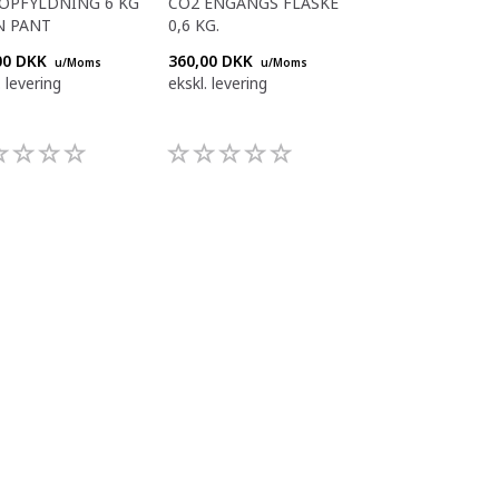
OPFYLDNING 6 KG
CO2 ENGANGS FLASKE
NY 1,5 KG CO2 
N PANT
0,6 KG.
INKL. PANT
00 DKK
360,00 DKK
1.055,00 DKK
u/Moms
u/Moms
u/
. levering
ekskl. levering
ekskl. levering