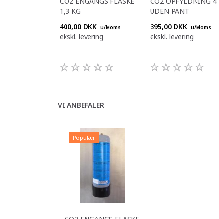
CO2 ENGANGS FLASKE
CO2 OPFYLDNING 4
1,3 KG
UDEN PANT
400,00 DKK
395,00 DKK
u/Moms
u/Moms
ekskl. levering
ekskl. levering
VI ANBEFALER
Populær
CO2 ENGANGS FLASKE