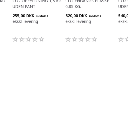
 KG
CO2 OPFYLDNING 1,5 KG
CO2 ENGANGS FLASKE
CO2 
UDEN PANT
0,85 KG.
UDE
255,00 DKK
320,00 DKK
540,
u/Moms
u/Moms
ekskl. levering
ekskl. levering
ekskl