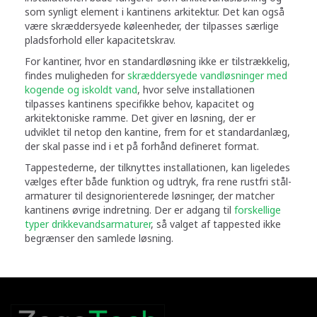
som synligt element i kantinens arkitektur. Det kan også
være skræddersyede køleenheder, der tilpasses særlige
pladsforhold eller kapacitetskrav.
For kantiner, hvor en standardløsning ikke er tilstrækkelig,
findes muligheden for
skræddersyede vandløsninger med
kogende og iskoldt vand
, hvor selve installationen
tilpasses kantinens specifikke behov, kapacitet og
arkitektoniske ramme. Det giver en løsning, der er
udviklet til netop den kantine, frem for et standardanlæg,
der skal passe ind i et på forhånd defineret format.
Tappestederne, der tilknyttes installationen, kan ligeledes
vælges efter både funktion og udtryk, fra rene rustfri stål-
armaturer til designorienterede løsninger, der matcher
kantinens øvrige indretning. Der er adgang til
forskellige
typer drikkevandsarmaturer
, så valget af tappested ikke
begrænser den samlede løsning.