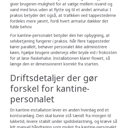
giver brugeren mulighed for at vælge mellem isvand og
vand med brus uden at flytte sig til et andet armatur. I
praksis betyder det også, at trafikken ved tappestederne
fordeles mere jævnt, fordi hvert armatur dækker det
fulde behov.
For kantine-personalet betyder den her opbygning, at
selvbetjening fungerer i praksis. Når flere tappesteder
kører parallelt, behøver personalet ikke administrere
køen, hjælpe brugere undervejs eller bryde ind i frokosten
for at løse flaskehalse. Installationen klarer flowet, så
længe den er dimensioneret korrekt fra starten.
Driftsdetaljer der gør
forskel for kantine-
personalet
En kantine-installation lever en anden hverdag end et
kontoranlæg. Den skal kunne stå tændt fra morgen til
lukketid, levere stabilt under spidsbelastning, og kræve så
lidt manuel håndtering som muligt fra kantine-personalet.