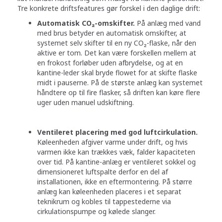
Tre konkrete driftsfeatures gør forskel i den daglige drift:
Automatisk CO₂-omskifter.
På anlæg med vand
med brus betyder en automatisk omskifter, at
systemet selv skifter til en ny CO₂-flaske, når den
aktive er tom. Det kan være forskellen mellem at
en frokost forløber uden afbrydelse, og at en
kantine-leder skal bryde flowet for at skifte flaske
midt i pauserne. På de største anlæg kan systemet
håndtere op til fire flasker, så driften kan køre flere
uger uden manuel udskiftning.
Ventileret placering med god luftcirkulation.
Køleenheden afgiver varme under drift, og hvis
varmen ikke kan trækkes væk, falder kapaciteten
over tid. På kantine-anlæg er ventileret sokkel og
dimensioneret luftspalte derfor en del af
installationen, ikke en eftermontering. På større
anlæg kan køleenheden placeres i et separat
teknikrum og kobles til tappestederne via
cirkulationspumpe og kølede slanger.