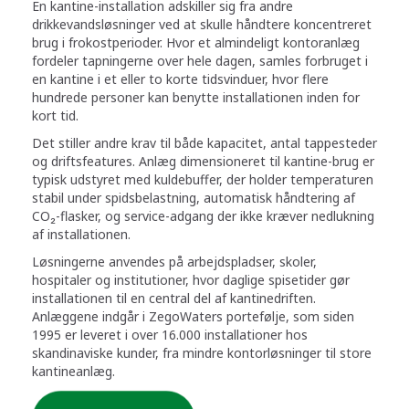
En kantine-installation adskiller sig fra andre
drikkevandsløsninger ved at skulle håndtere koncentreret
brug i frokostperioder. Hvor et almindeligt kontoranlæg
fordeler tapningerne over hele dagen, samles forbruget i
en kantine i et eller to korte tidsvinduer, hvor flere
hundrede personer kan benytte installationen inden for
kort tid.
Det stiller andre krav til både kapacitet, antal tappesteder
og driftsfeatures. Anlæg dimensioneret til kantine-brug er
typisk udstyret med kuldebuffer, der holder temperaturen
stabil under spidsbelastning, automatisk håndtering af
CO₂-flasker, og service-adgang der ikke kræver nedlukning
af installationen.
Løsningerne anvendes på arbejdspladser, skoler,
hospitaler og institutioner, hvor daglige spisetider gør
installationen til en central del af kantinedriften.
Anlæggene indgår i ZegoWaters portefølje, som siden
1995 er leveret i over 16.000 installationer hos
skandinaviske kunder, fra mindre kontorløsninger til store
kantineanlæg.