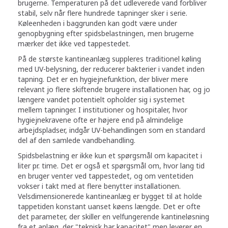
brugerne. Temperaturen på det udleverede vand forbliver
stabil, selv når flere hundrede tapninger sker i serie.
Køleenheden i baggrunden kan godt være under
genopbygning efter spidsbelastningen, men brugerne
mærker det ikke ved tappestedet.
På de største kantineanlæg suppleres traditionel køling
med UV-belysning, der reducerer bakterier i vandet inden
tapning. Det er en hygiejnefunktion, der bliver mere
relevant jo flere skiftende brugere installationen har, og jo
længere vandet potentielt opholder sig i systemet
mellem tapninger. I institutioner og hospitaler, hvor
hygiejnekravene ofte er højere end på almindelige
arbejdspladser, indgår UV-behandlingen som en standard
del af den samlede vandbehandling.
Spidsbelastning er ikke kun et spørgsmål om kapacitet i
liter pr. time. Det er også et spørgsmål om, hvor lang tid
en bruger venter ved tappestedet, og om ventetiden
vokser i takt med at flere benytter installationen.
Velsdimensionerede kantineanlæg er bygget til at holde
tappetiden konstant uanset køens længde. Det er ofte
det parameter, der skiller en velfungerende kantineløsning
fra et anlæg, der "teknisk har kapacitet" men leverer en