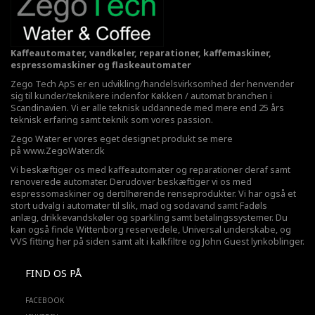
Kaffeautomater, vandkøler, reparationer, kaffemaskiner,
espressomaskiner og flaskeautomater
Zego Tech ApS er en udvikling/handelsvirksomhed der henvender
sig til kunder/teknikere indenfor Køkken / automat branchen i
Scandinavien. Vi er alle teknisk uddannede med mere end 25 års
teknisk erfaring samt teknik som vores passion.
Zego Water er vores eget designet produkt se mere
på
www.ZegoWater.dk
Vi beskæftiger os med kaffeautomater og reparationer deraf samt
renoverede automater. Derudover beskæftiger vi os med
espressomaskiner og dertilhørende renseprodukter. Vi har også et
stort udvalg i automater til slik, mad og sodavand samt Fadøls
anlæg,
drikkevandskøler
og sparkling samt betalingssystemer. Du
kan også finde Wittenborg reservedele, Universal underskabe, og
VVS fitting her på siden samt alt i kalkfiltre og John Guest lynkoblinger.
FIND OS PÅ
FACEBOOK