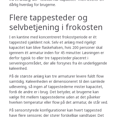
dårlig hverdag for brugerne.
Flere tappesteder og
selvbetjening i frokosten
I en kantine med koncentreret frokostperiode er ét
tappested sjældent nok. Selv et anlæg med rigeligt
kapacitet kan blive flaskehalsen, hvis 200 personer skal
igennem ét armatur inden for 45 minutter. Løsningen er
derfor typisk to eller tre tappesteder placeret i
serveringsområdet, der alle forsynes fra én underliggende
køleenhed.
På de største anlæg kan tre armaturer levere fuldt flow
samtidig. Køleenheden er dimensioneret til den samlede
udlevering, så ingen af tappestederne mister kapacitet,
fordi de andre er i brug. Det betyder, at brugerne kan
vælge frit mellem tappestederne uden at det påvirker
hverken temperatur eller flow på det armatur, de står ved.
På sensorstyrede konfigurationer kan hvert tappested
have flere sensorer, der styrer forskellige vandtyper. Det