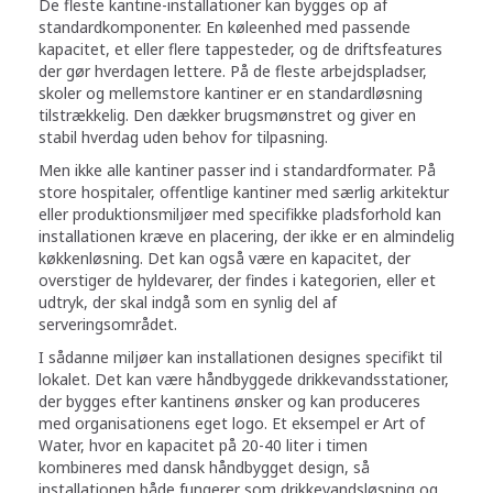
De fleste kantine-installationer kan bygges op af
standardkomponenter. En køleenhed med passende
kapacitet, et eller flere tappesteder, og de driftsfeatures
der gør hverdagen lettere. På de fleste arbejdspladser,
skoler og mellemstore kantiner er en standardløsning
tilstrækkelig. Den dækker brugsmønstret og giver en
stabil hverdag uden behov for tilpasning.
Men ikke alle kantiner passer ind i standardformater. På
store hospitaler, offentlige kantiner med særlig arkitektur
eller produktionsmiljøer med specifikke pladsforhold kan
installationen kræve en placering, der ikke er en almindelig
køkkenløsning. Det kan også være en kapacitet, der
overstiger de hyldevarer, der findes i kategorien, eller et
udtryk, der skal indgå som en synlig del af
serveringsområdet.
I sådanne miljøer kan installationen designes specifikt til
lokalet. Det kan være håndbyggede drikkevandsstationer,
der bygges efter kantinens ønsker og kan produceres
med organisationens eget logo. Et eksempel er Art of
Water, hvor en kapacitet på 20-40 liter i timen
kombineres med dansk håndbygget design, så
installationen både fungerer som drikkevandsløsning og