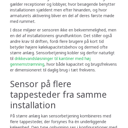
gælder receptioner og lobbyer, hvor besøgende benytter
installationen sjældent men efter hinanden, og hvor
armaturets aktivering bliver en del af deres første møde
med rummet.
I disse miljøer er sensoren ikke en bekvemmelighed, men
en del af installationens grundfunktion. Det stiller også
andre krav til driften, fordi flere brugere på kort tid
betyder højere kølekapacitetsbehov og dermed ofte
større anlæg. Sensorbetjening kobler sig derfor naturligt
til
drikkevandsløsninger til kantiner med høj
gennemstrømning
, hvor både kapacitet og brugsfrekvens
er dimensioneret til daglig brug i tæt frekvens.
Sensor på flere
tappesteder fra samme
installation
På større anlæg kan sensorbetjening kombineres med
flere tappesteder, der forsynes fra én underliggende
køleenhed. Den type opbygning ses i konfigurationer med