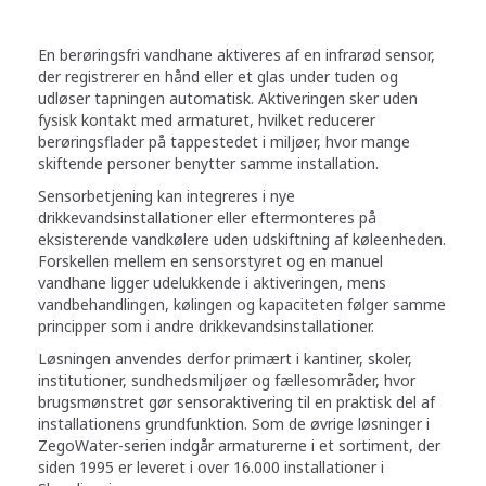
En berøringsfri vandhane aktiveres af en infrarød sensor,
der registrerer en hånd eller et glas under tuden og
udløser tapningen automatisk. Aktiveringen sker uden
fysisk kontakt med armaturet, hvilket reducerer
berøringsflader på tappestedet i miljøer, hvor mange
skiftende personer benytter samme installation.
Sensorbetjening kan integreres i nye
drikkevandsinstallationer eller eftermonteres på
eksisterende vandkølere uden udskiftning af køleenheden.
Forskellen mellem en sensorstyret og en manuel
vandhane ligger udelukkende i aktiveringen, mens
vandbehandlingen, kølingen og kapaciteten følger samme
principper som i andre drikkevandsinstallationer.
Løsningen anvendes derfor primært i kantiner, skoler,
institutioner, sundhedsmiljøer og fællesområder, hvor
brugsmønstret gør sensoraktivering til en praktisk del af
installationens grundfunktion. Som de øvrige løsninger i
ZegoWater-serien indgår armaturerne i et sortiment, der
siden 1995 er leveret i over 16.000 installationer i