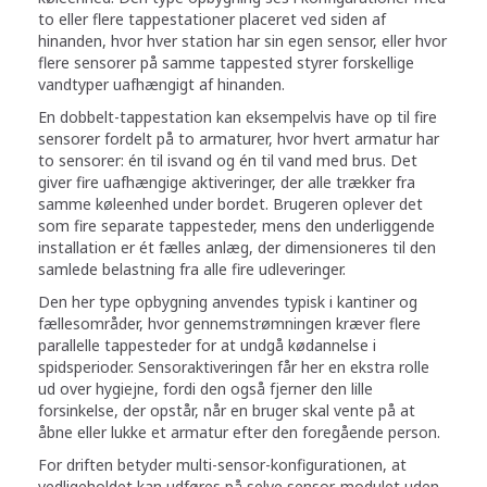
to eller flere tappestationer placeret ved siden af
hinanden, hvor hver station har sin egen sensor, eller hvor
flere sensorer på samme tappested styrer forskellige
vandtyper uafhængigt af hinanden.
En dobbelt-tappestation kan eksempelvis have op til fire
sensorer fordelt på to armaturer, hvor hvert armatur har
to sensorer: én til isvand og én til vand med brus. Det
giver fire uafhængige aktiveringer, der alle trækker fra
samme køleenhed under bordet. Brugeren oplever det
som fire separate tappesteder, mens den underliggende
installation er ét fælles anlæg, der dimensioneres til den
samlede belastning fra alle fire udleveringer.
Den her type opbygning anvendes typisk i kantiner og
fællesområder, hvor gennemstrømningen kræver flere
parallelle tappesteder for at undgå kødannelse i
spidsperioder. Sensoraktiveringen får her en ekstra rolle
ud over hygiejne, fordi den også fjerner den lille
forsinkelse, der opstår, når en bruger skal vente på at
åbne eller lukke et armatur efter den foregående person.
For driften betyder multi-sensor-konfigurationen, at
vedligeholdet kan udføres på selve sensor-modulet uden