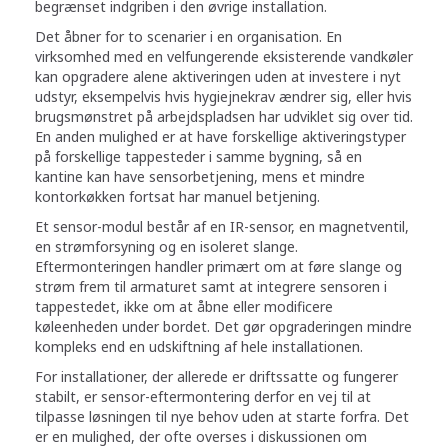
begrænset indgriben i den øvrige installation.
Det åbner for to scenarier i en organisation. En
virksomhed med en velfungerende eksisterende vandkøler
kan opgradere alene aktiveringen uden at investere i nyt
udstyr, eksempelvis hvis hygiejnekrav ændrer sig, eller hvis
brugsmønstret på arbejdspladsen har udviklet sig over tid.
En anden mulighed er at have forskellige aktiveringstyper
på forskellige tappesteder i samme bygning, så en
kantine kan have sensorbetjening, mens et mindre
kontorkøkken fortsat har manuel betjening.
Et sensor-modul består af en IR-sensor, en magnetventil,
en strømforsyning og en isoleret slange.
Eftermonteringen handler primært om at føre slange og
strøm frem til armaturet samt at integrere sensoren i
tappestedet, ikke om at åbne eller modificere
køleenheden under bordet. Det gør opgraderingen mindre
kompleks end en udskiftning af hele installationen.
For installationer, der allerede er driftssatte og fungerer
stabilt, er sensor-eftermontering derfor en vej til at
tilpasse løsningen til nye behov uden at starte forfra. Det
er en mulighed, der ofte overses i diskussionen om