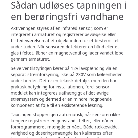
Sådan udløses tapningen i
en berøringsfri vandhane
Aktiveringen styres af en infrarød sensor, som er
integreret i armaturet og registrerer bevægelse eller
tilstedeværelsen af et objekt inden for et bestemt felt
under tuden. Når sensoren detekterer en hånd eller et
glas i feltet, åbner en magnetventil og lader vandet løbe
gennem armaturet.
Selve ventilstyringen kører på 12V lavspænding via en
separat strømforsyning, ikke på 230V som køleenheden
under bordet. Det er en teknisk detalje, men den har
praktisk betydning for installationen, fordi sensor-
modulet kan integreres uafhængigt af det øvrige
strømsystem og dermed er en mindre indgribende
komponent at føje til en eksisterende løsning.
Tapningen stopper igen automatisk, når sensoren ikke
længere registrerer en genstand i feltet, eller når en
forprogrammeret mængde er nået. Både rækkevidde,
varighed og doseringsmængde kan kalibreres efter