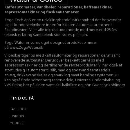
Kaffeautomater, vandkøler, reparationer, kaffemaskiner,
espressomaskiner og flaskeautomater
Zego Tech ApS er en udvikling/handelsvirksomhed der henvender
sig til kunder/teknikere indenfor Køkken / automat branchen i
Scandinavien. Vi er alle teknisk uddannede med mere end 25 års
teknisk erfaring samt teknik som vores passion.
Zego Water er vores eget designet produkt se mere
på
www.ZegoWater.dk
Vi beskæftiger os med kaffeautomater og reparationer deraf samt
renoverede automater. Derudover beskæftiger vi os med
espressomaskiner og dertilhørende renseprodukter. Vi har også et
stort udvalg i automater til slik, mad og sodavand samt Fadøls
anlæg,
drikkevandskøler
og sparkling samt betalingssystemer. Du
kan også finde Wittenborg reservedele, Universal underskabe, og
VVS fitting her på siden samt alt i kalkfiltre og John Guest lynkoblinger.
FIND OS PÅ
FACEBOOK
LINKEDIN
YOUTUBE