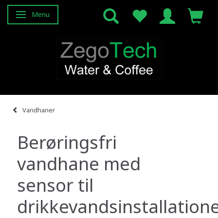
Menu
Skifte navigation
Vandhaner
Berøringsfri
vandhane med
sensor til
drikkevandsinstallation