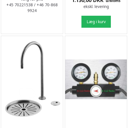
1.150,00 DKK
u/Moms
+45 70221538 / +46 70-868
ekskl. levering
9924
Læg i kurv