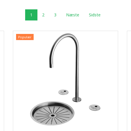
1
2
3
Næste
Sidste
Populær