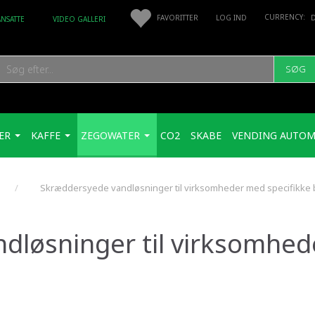
FAVORITTER
LOG IND
ANSATTE
VIDEO GALLERI
SØG
ER
KAFFE
ZEGOWATER
CO2
SKABE
VENDING AUTOM
Skræddersyede vandløsninger til virksomheder med specifikke
dløsninger til virksomhed