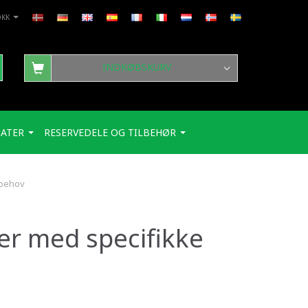
DKK
INDKØBSKURV
ATER
RESERVEDELE OG TILBEHØR
 behov
er med specifikke