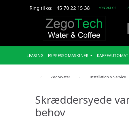
Ring til os: +45 70 22 15 38
KONTAKT OS
LEASING
ESPRESSOMASKINER
KAFFEAUTOMAT
ZegoWater
Installation & Service
Skræddersyede van
behov