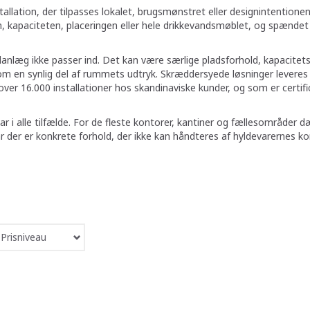
allation, der tilpasses lokalet, brugsmønstret eller designintention
 kapaciteten, placeringen eller hele drikkevandsmøblet, og spændet
anlæg ikke passer ind. Det kan være særlige pladsforhold, kapacitetsk
å som en synlig del af rummets udtryk. Skræddersyede løsninger lev
 i over 16.000 installationer hos skandinaviske kunder, og som er ce
var i alle tilfælde. For de fleste kontorer, kantiner og fællesområde
år der er konkrete forhold, der ikke kan håndteres af hyldevarernes ko
Prisniveau