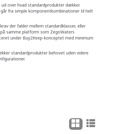
en ud over hvad standardprodukter dækker.
 går fra simple komponentkombinationer til helt
rav der falder mellem standardklasser, eller
eres på samme platform som ZegoWaters
rtificeret under Buy2Keep-konceptet med minimum
r dækker standardprodukter behovet uden videre
nfigurationer.