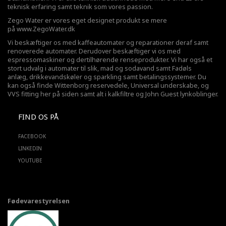
teknisk erfaring samt teknik som vores passion.
Zego Water er vores eget designet produkt se mere
på
www.ZegoWater.dk
Vi beskæftiger os med kaffeautomater og reparationer deraf samt
renoverede automater. Derudover beskæftiger vi os med
espressomaskiner og dertilhørende renseprodukter. Vi har også et
stort udvalg i automater til slik, mad og sodavand samt Fadøls
anlæg,
drikkevandskøler
og sparkling samt betalingssystemer. Du
kan også finde Wittenborg reservedele, Universal underskabe, og
VVS fitting her på siden samt alt i kalkfiltre og John Guest lynkoblinger.
FIND OS PÅ
FACEBOOK
LINKEDIN
YOUTUBE
Fødevarestyrelsen