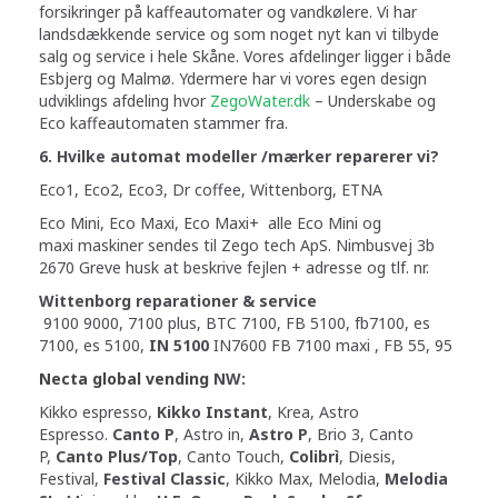
forsikringer på kaffeautomater og vandkølere. Vi har
landsdækkende service og som noget nyt kan vi tilbyde
salg og service i hele Skåne. Vores afdelinger ligger i både
Esbjerg og Malmø. Ydermere har vi vores egen design
udviklings afdeling hvor
ZegoWater.dk
– Underskabe og
Eco kaffeautomaten stammer fra.
6. Hvilke automat modeller /mærker reparerer vi?
Eco1, Eco2, Eco3, Dr coffee, Wittenborg, ETNA
Eco Mini, Eco Maxi, Eco Maxi+
alle Eco Mini og
maxi maskiner sendes til Zego tech ApS. Nimbusvej 3b
2670 Greve husk at beskrive fejlen + adresse og tlf. nr.
Wittenborg r
eparationer & service
9100 9000, 7100 plus, BTC 7100, FB 5100, fb7100, es
7100, es 5100,
IN 5100
IN7600 FB 7100 maxi , FB 55, 95
Necta global vending
NW:
Kikko espresso,
Kikko Instant
, Krea, Astro
Espresso.
Canto P
, Astro in,
Astro P
, Brio 3, Canto
P,
Canto Plus/Top
, Canto Touch,
Colibrì
, Diesis,
Festival,
Festival Classic
, Kikko Max, Melodia,
Melodia