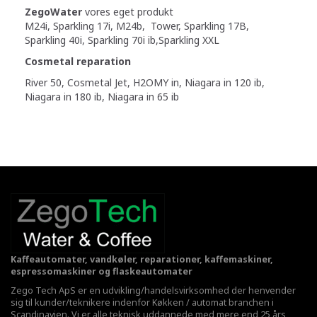
ZegoWater
vores eget produkt
M24i, Sparkling 17i, M24b, Tower, Sparkling 17B,
Sparkling 40i, Sparkling 70i ib,Sparkling XXL
Cosmetal reparation
River 50, Cosmetal Jet, H2OMY in, Niagara in 120 ib,
Niagara in 180 ib, Niagara in 65 ib
Kaffeautomater, vandkøler, reparationer, kaffemaskiner,
espressomaskiner og flaskeautomater
Zego Tech ApS er en udvikling/handelsvirksomhed der henvender
sig til kunder/teknikere indenfor Køkken / automat branchen i
Scandinavien. Vi er alle teknisk uddannede med mere end 25 års