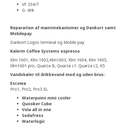
VF 254/7
G- drik
Reparation af møntmekanismer og Dankort samt
Mobilepay
Dankort Logos terminal og Mobile pay
Kalerm Coffee Systems espresso
Klm 1601, Klm 1602,Klm1603, Klm 1604, Klm 1605,
Klm1601 pro, Quarza B, Quarza c1. Quarza c2, K5
Vandskøler til drikkevand med og uden brus:
Escowa
Pro1, Pro2, Pro3 XL
Waterpoint mini cooler
Quooker Cube
Vola all in one
Sodafress
Waterlogic