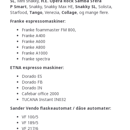
SL
, Mini snakky,
H.E. Opera Rock Samba Sfera
P Smart
, Snakky, Snakky Max HE,
Snakky SL
, Solista,
Starfood,
Tango
, Venezia,
Collage
, og mange flere.
Franke espressomaskiner:
Franke foammaster FM 800,
Franke A400
Franke A600
Franke A800
Franke A1000
Franke spectra
ETNA espresso maskiner:
Dorado ES
Dorado FB
Dorado IN
Cafebar office 2000
TUCANA Instant IN032
Sander Vendo flaskeautomat / dåse automater:
VF 100/5
VF 189/5
VF 217/6