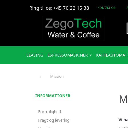
Ring til os: +45 70 22 15 38
KONTAKT OS
LEASING
ESPRESSOMASKINER
KAFFEAUTOMAT
Mission
M
INFORMATIONER
Fortrolighed
Vi h
Fragt og levering