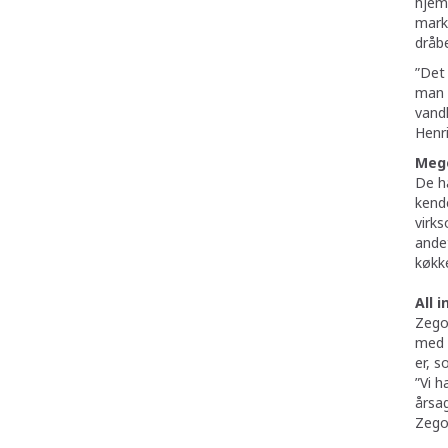
hjem
marke
dråbe
”Det 
man k
vandl
Henr
Meg
De h
kende
virks
andet
køkk
All i
ZegoW
med f
er, s
”Vi h
årsag
ZegoW