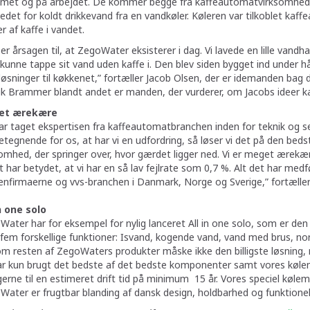
met og på arbejdet. De kommer begge fra kaffeautomatvirksomheden 
det for koldt drikkevand fra en vandkøler. Køleren var tilkoblet kaf
r af kaffe i vandet.
er årsagen til, at ZegoWater eksisterer i dag. Vi lavede en lille van
unne tappe sit vand uden kaffe i. Den blev siden bygget ind under hå
øsninger til køkkenet,” fortæller Jacob Olsen, der er idemanden bag 
ik Brammer blandt andet er manden, der vurderer, om Jacobs ideer ka
et ærekære
ar taget ekspertisen fra kaffeautomatbranchen inden for teknik og s
tegnende for os, at har vi en udfordring, så løser vi det på den bed
omhed, der springer over, hvor gærdet ligger ned. Vi er meget ærekær
 har betydet, at vi har en så lav fejlrate som 0,7 %. Alt det har medf
enfirmaerne og vvs-branchen i Danmark, Norge og Sverige,” fortælle
n one solo
ater har for eksempel for nylig lanceret All in one solo, som er den 
em forskellige funktioner: Isvand, kogende vand, vand med brus, nor
om resten af ZegoWaters produkter måske ikke den billigste løsning, 
ar kun brugt det bedste af det bedste komponenter samt vores køleme
erne til en estimeret drift tid på minimum 15 år. Vores speciel køle
ater er frugtbar blanding af dansk design, holdbarhed og funktionel t