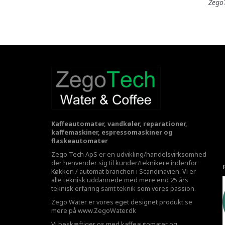
ZegoT
Kaffeautomater, vandkøler, reparationer,
kaffemaskiner, espressomaskiner og
flaskeautomater
Zego Tech ApS er en udvikling/handelsvirksomhed
der henvender sig til kunder/teknikere indenfor
Køkken / automat branchen i Scandinavien. Vi er
alle teknisk uddannede med mere end 25 års
teknisk erfaring samt teknik som vores passion.
Zego Water er vores eget designet produkt se
mere på
www.ZegoWater.dk
Vi beskæftiger os med kaffeautomater og