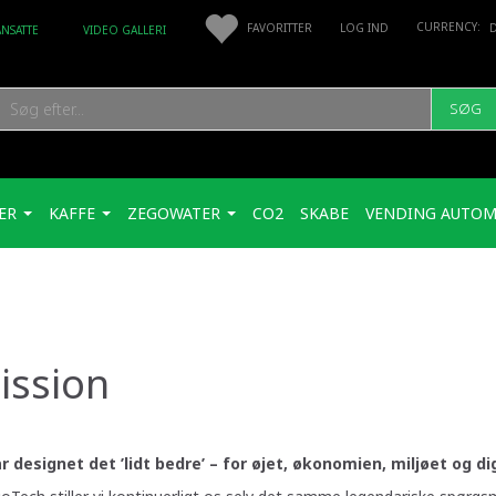
FAVORITTER
LOG IND
ANSATTE
VIDEO GALLERI
SØG
ER
KAFFE
ZEGOWATER
CO2
SKABE
VENDING AUTOM
ission
ar designet det ’lidt bedre’ – for øjet, økonomien, miljøet og di