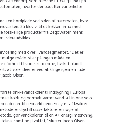
Wittenborg, som allerede i 1994 gik ind i på
feautomaten, hvorfor der bagefter var enkelte
dhane i en bordplade ved siden af automaten, hvor
ndvasken. Så blev vi til et køkkenfirma med
de forskellige produkter fra ZegoWater, mens
n videreudvikles.
ervicering med over i vandsegmentet. ”Det er
st mulige måde. Vi er på ingen måde en
e i forhold til vores renomme, hvilket blandt
ørt, at vore ideer er ved at klinge igennem ude i
r Jacob Olsen.
første drikkevandskøler til indbygning i Europa
malt koldt og normalt varmt vand. All in one solo
men den er til gengæld gennemsyret af kvalitet.
tode er drychill disse faktore er nogle af
metode, gør vandkøleren til en A+ energi mærkning.
eknik samt høj kvalitet,” slutter Jacob Olsen.