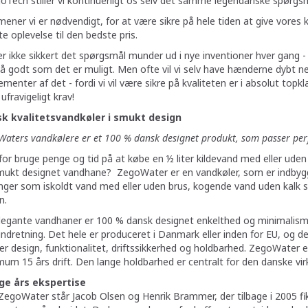
oTech stiller vi kontinuerligt os selv det samme legendariske spørgsmå
ener vi er nødvendigt, for at være sikre på hele tiden at give vores
e oplevelse til den bedste pris.
r ikke sikkert det spørgsmål munder ud i nye inventioner hver gang - 
å godt som det er muligt. Men ofte vil vi selv have hænderne dybt ne
ementer af det - fordi vi vil være sikre på kvaliteten er i absolut topk
 ufravigeligt krav!
k kvalitetsvandkøler i smukt design
aters vandkølere er et 100 % dansk designet produkt, som passer perf
or bruge penge og tid på at købe en ½ liter kildevand med eller uden
mukt designet vandhane? ZegoWater er en vandkøler, som er indbygg
inger som iskoldt vand med eller uden brus, kogende vand uden kalk 
n.
legante vandhaner er 100 % dansk designet enkelthed og minimalisme
indretning. Det hele er produceret i Danmark eller inden for EU, og der
r design, funktionalitet, driftssikkerhed og holdbarhed. ZegoWater er 
um 15 års drift. Den lange holdbarhed er centralt for den danske vi
e års ekspertise
egoWater står Jacob Olsen og Henrik Brammer, der tilbage i 2005 fik i