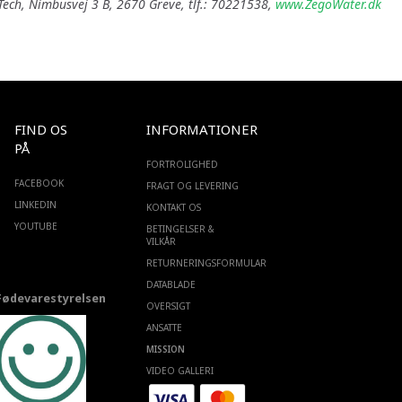
ech, Nimbusvej 3 B, 2670 Greve, tlf.: 70221538,
www.ZegoWater.dk
FIND OS
INFORMATIONER
PÅ
FORTROLIGHED
FACEBOOK
FRAGT OG LEVERING
LINKEDIN
KONTAKT OS
YOUTUBE
BETINGELSER &
VILKÅR
RETURNERINGSFORMULAR
DATABLADE
Fødevarestyrelsen
OVERSIGT
ANSATTE
MISSION
VIDEO GALLERI