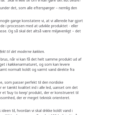
l: ”Skal vi ikke se om vi kan gøre det lidt bedre?”
 kunder det, som alle efterspørger – nemlig den
nogle gange konstatere vi, at vi allerede har gjort
de i processen med at udvikle produktet - eller
lasse. Og så skal det altså være miljøvenligt – det
ekt til det moderne køkken.
 brus, når vi kan få det helt samme produkt ud af
et i køkkenarmaturet, og som kan levere
samt normalt koldt og varmt vand direkte fra
, som passer perfekt til den nordiske
 er tænkt kvalitet ind i alle led, uanset om det
et ’buy to keep’ produkt, der er konstrueret til
rksomhed, der er meget teknisk orienteret.
deen til, hvordan vi skal drikke koldt vand i