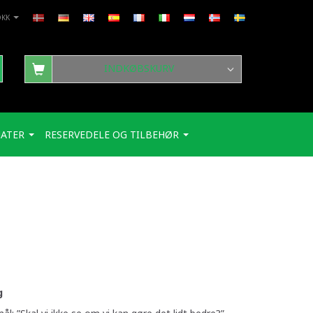
DKK
INDKØBSKURV
ATER
RESERVEDELE OG TILBEHØR
g