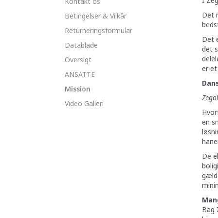
I Zeg
Kontakt os
Det m
Betingelser & Vilkår
bedst
Returneringsformular
Det e
Datablade
det s
delel
Oversigt
er et
ANSATTE
Dans
Mission
ZegoW
Video Galleri
Hvorf
en s
løsn
hane
De e
bolig
gælde
minim
Mang
Bag Z