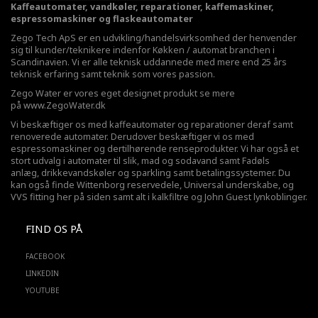
Kaffeautomater, vandkøler, reparationer, kaffemaskiner,
espressomaskiner og flaskeautomater
Zego Tech ApS er en udvikling/handelsvirksomhed der henvender
sig til kunder/teknikere indenfor Køkken / automat branchen i
Scandinavien. Vi er alle teknisk uddannede med mere end 25 års
teknisk erfaring samt teknik som vores passion.
Zego Water er vores eget designet produkt se mere
på
www.ZegoWater.dk
Vi beskæftiger os med kaffeautomater og reparationer deraf samt
renoverede automater. Derudover beskæftiger vi os med
espressomaskiner og dertilhørende renseprodukter. Vi har også et
stort udvalg i automater til slik, mad og sodavand samt Fadøls
anlæg,
drikkevandskøler
og sparkling samt betalingssystemer. Du
kan også finde Wittenborg reservedele, Universal underskabe, og
VVS fitting her på siden samt alt i kalkfiltre og John Guest lynkoblinger.
FIND OS PÅ
FACEBOOK
LINKEDIN
YOUTUBE