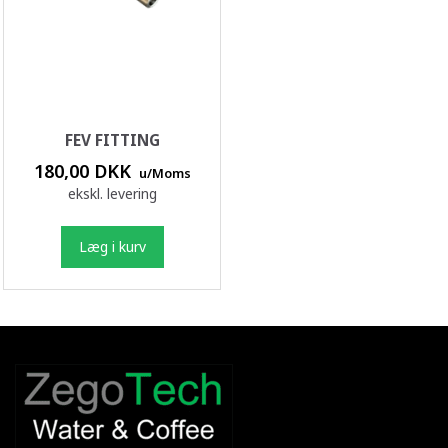
FEV FITTING
180,00 DKK
u/Moms
ekskl. levering
Læg i kurv