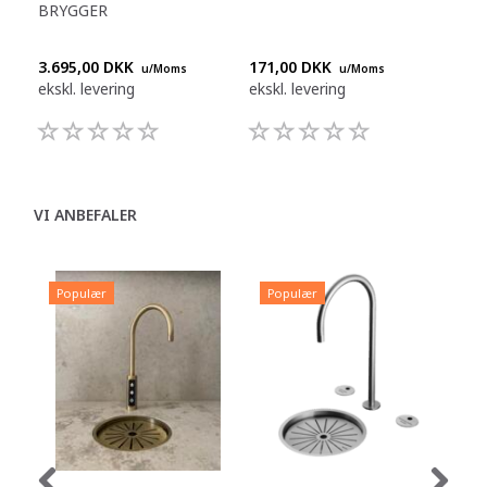
BRYGGER
LUF
3.695,00 DKK
171,00 DKK
599
u/Moms
u/Moms
ekskl. levering
ekskl. levering
eksk
VI ANBEFALER
Populær
Populær
P