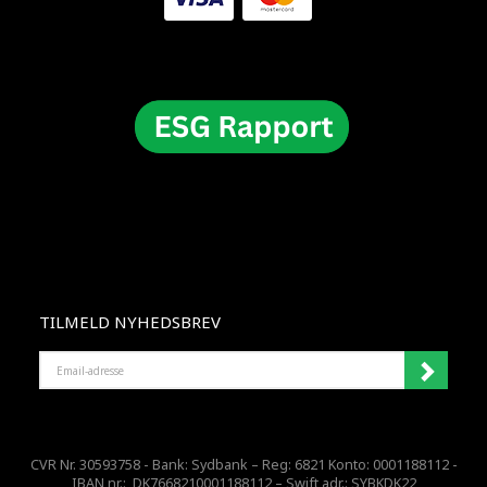
TILMELD NYHEDSBREV
EMAIL-
ADRESSE
CVR Nr. 30593758 - Bank: Sydbank – Reg: 6821 Konto: 0001188112 -
IBAN nr.: DK7668210001188112 – Swift adr.: SYBKDK22