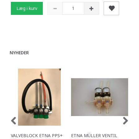
Læg i kurv
NYHEDER
VALVEBLOCK ETNA PPS+
ETNA MÜLLER VENTIL
ETN