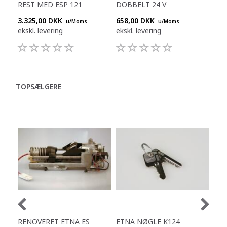
REST MED ESP 121
DOBBELT 24 V
DO
3.325,00 DKK
658,00 DKK
344
u/Moms
u/Moms
ekskl. levering
ekskl. levering
eksk
TOPSÆLGERE
RENOVERET ETNA ES
ETNA NØGLE K124
ET