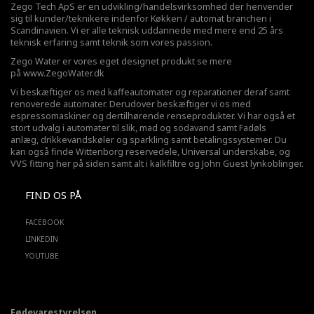
Zego Tech ApS er en udvikling/handelsvirksomhed der henvender
sig til kunder/teknikere indenfor Køkken / automat branchen i
Scandinavien. Vi er alle teknisk uddannede med mere end 25 års
teknisk erfaring samt teknik som vores passion.
Zego Water er vores eget designet produkt se mere
på
www.ZegoWater.dk
Vi beskæftiger os med kaffeautomater og reparationer deraf samt
renoverede automater. Derudover beskæftiger vi os med
espressomaskiner og dertilhørende renseprodukter. Vi har også et
stort udvalg i automater til slik, mad og sodavand samt Fadøls
anlæg,
drikkevandskøler
og sparkling samt betalingssystemer. Du
kan også finde Wittenborg reservedele, Universal underskabe, og
VVS fitting her på siden samt alt i kalkfiltre og John Guest lynkoblinger.
FIND OS PÅ
FACEBOOK
LINKEDIN
YOUTUBE
Fødevarestyrelsen