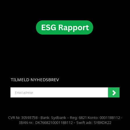
TILMELD NYHEDSBREV
EMAIL-
ADRESSE
CVR Nr. 30593758 - Bank: Sydbank – Reg: 6821 Konto: 0001188112 -
IBAN nr.: DK7668210001188112 – Swift adr.: SYBKDK22