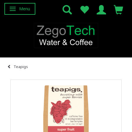
Menu
Skifte navigation
Teapigs