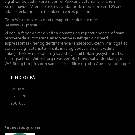
sig til kunder/teknikere indenfor Køkken / automat branchen i
Scandinavien. Vi er alle teknisk uddannede med mere end 25 års
teknisk erfaring samt teknik som vores passion.
Zego Water er vores eget designet produkt se mere
på
www.ZegoWater.dk
Vi beskæftiger os med kaffeautomater og reparationer deraf samt
renoverede automater. Derudover beskæftiger vi os med
espressomaskiner og dertilhørende renseprodukter. Vi har også et
stort udvalg i automater til slik, mad og sodavand samt Fadøls
anlæg,
drikkevandskøler
og sparkling samt betalingssystemer. Du
kan også finde Wittenborg reservedele, Universal underskabe, og
VVS fitting her på siden samt alt i kalkfiltre og John Guest lynkoblinger.
FIND OS PÅ
FACEBOOK
LINKEDIN
YOUTUBE
Fødevarestyrelsen