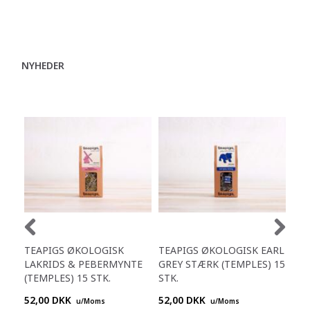
NYHEDER
TEAPIGS ØKOLOGISK
TEAPIGS ØKOLOGISK EARL
TE
LAKRIDS & PEBERMYNTE
GREY STÆRK (TEMPLES) 15
PE
(TEMPLES) 15 STK.
STK.
(TE
52,00 DKK
52,00 DKK
52,
u/Moms
u/Moms