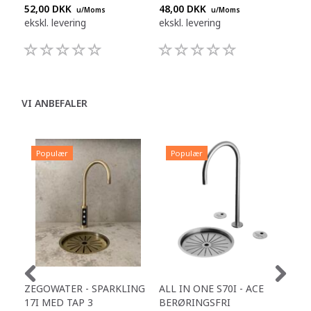
52,00 DKK
48,00 DKK
48,
u/Moms
u/Moms
ekskl. levering
ekskl. levering
eksk
VI ANBEFALER
Populær
Populær
P
ZEGOWATER - SPARKLING
ALL IN ONE S70I - ACE
TOW
17I MED TAP 3
BERØRINGSFRI
DR