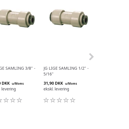
IGE SAMLING 3/8" -
JG LIGE SAMLING 1/2" -
JG LIGE SAMLING
5/16"
5/16"
0 DKK
31,90 DKK
26,40 DKK
u/Moms
u/Moms
u/Mom
. levering
ekskl. levering
ekskl. levering