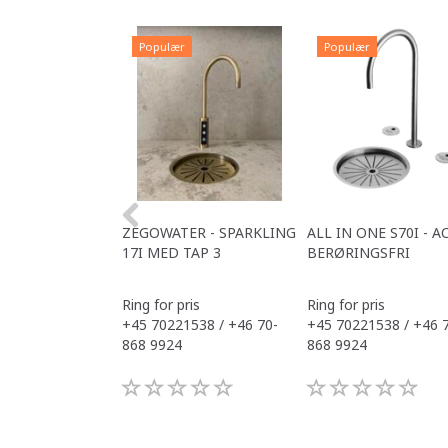
Populær
Populær
ZEGOWATER - SPARKLING
ALL IN ONE S70I - A
17I MED TAP 3
BERØRINGSFRI
Ring for pris
Ring for pris
+45 70221538 / +46 70-
+45 70221538 / +46 
868 9924
868 9924