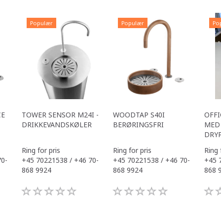
Populær
Populær
Po
CE
TOWER SENSOR M24I -
WOODTAP S40I
OFFI
DRIKKEVANDSKØLER
BERØRINGSFRI
MED 
DRY
Ring for pris
Ring for pris
Ring 
70-
+45 70221538 / +46 70-
+45 70221538 / +46 70-
+45 
868 9924
868 9924
868 