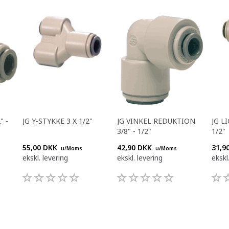
" -
JG Y-STYKKE 3 X 1/2"
JG VINKEL REDUKTION
JG L
3/8" - 1/2"
1/2"
55,00 DKK
42,90 DKK
31,9
u/Moms
u/Moms
ekskl. levering
ekskl. levering
ekskl