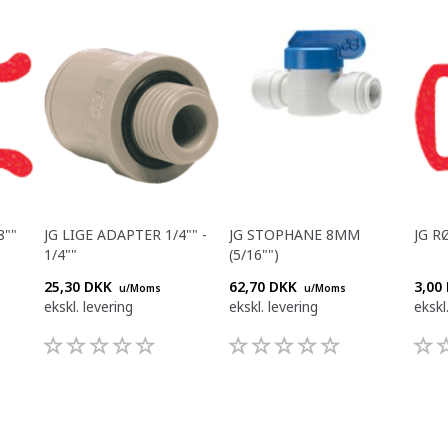
8""
JG LIGE ADAPTER 1/4"" -
JG STOPHANE 8MM
JG R
1/4""
(5/16"")
25,30 DKK
62,70 DKK
3,00
u/Moms
u/Moms
ekskl. levering
ekskl. levering
ekskl