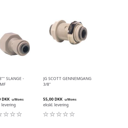
/8"" SLANGE -
JG SCOTT GENNEMGANG
"MF
3/8"
0 DKK
55,00 DKK
u/Moms
u/Moms
. levering
ekskl. levering