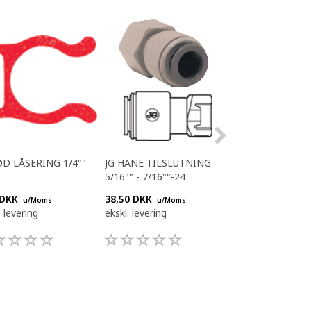
ØD LÅSERING 1/4""
JG HANE TILSLUTNING
JG 3/8"" BSP - 
5/16"" - 7/16""-24
 DKK
38,50 DKK
29,70 DKK
u/Moms
u/Moms
u/Mom
. levering
ekskl. levering
ekskl. levering