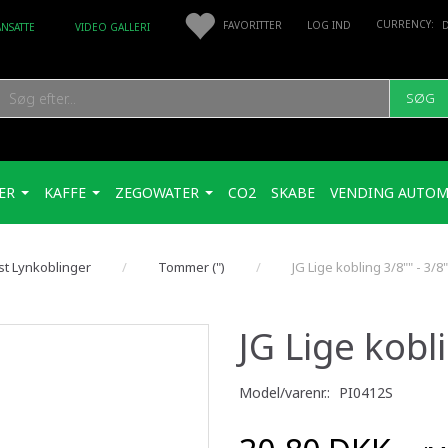
FAVORITTER
LOG IND
ANSATTE
VIDEO GALLERI
SØG
ER
KAFFE
ZEGOWATER
CO2
SKABE
VENDING AUTOM
st Lynkoblinger
Tommer (")
JG Lige kobling 3/8"" - 3/8"
JG Lige kobli
Model/varenr.:
PI0412S