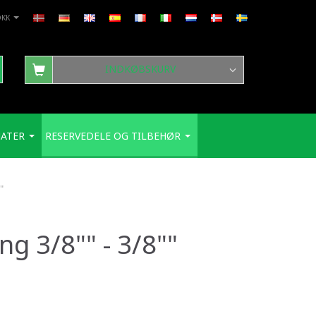
DKK
INDKØBSKURV
ATER
RESERVEDELE OG TILBEHØR
"
ng 3/8"" - 3/8""