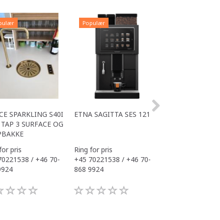
pulær
Populær
Populær
CE SPARKLING S40I
ETNA SAGITTA SES 121
ALL IN ONE ACE
TAP 3 SURFACE OG
OFFICE
PBAKKE
for pris
Ring for pris
Ring for pris
70221538 / +46 70-
+45 70221538 / +46 70-
+45 70221538 / 
9924
868 9924
868 9924