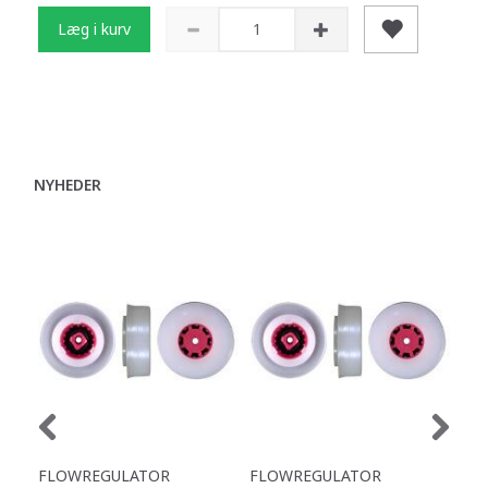
Læg i kurv
NYHEDER
FLOWREGULATOR
FLOWREGULATOR
FL