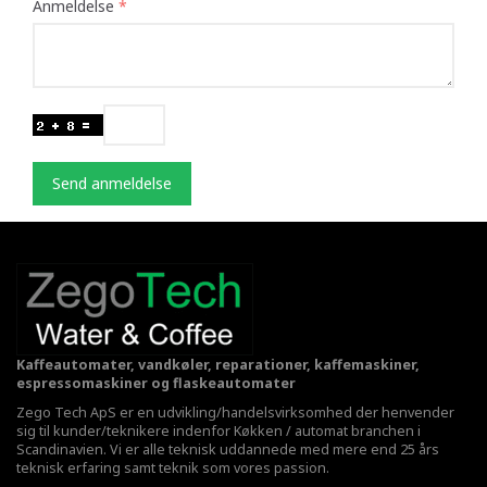
Anmeldelse
Send anmeldelse
Kaffeautomater, vandkøler, reparationer, kaffemaskiner,
espressomaskiner og flaskeautomater
Zego Tech ApS er en udvikling/handelsvirksomhed der henvender
sig til kunder/teknikere indenfor Køkken / automat branchen i
Scandinavien. Vi er alle teknisk uddannede med mere end 25 års
teknisk erfaring samt teknik som vores passion.