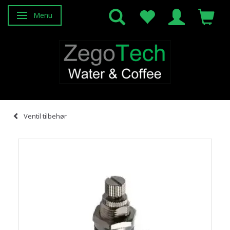
Menu
Skifte navigation
Ventil tilbehør