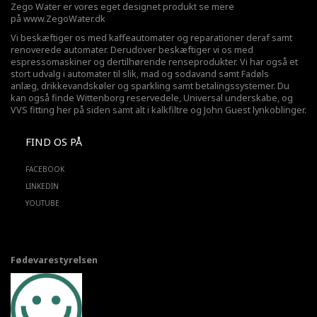
Zego Water er vores eget designet produkt se mere
på
www.ZegoWater.dk
Vi beskæftiger os med kaffeautomater og reparationer deraf samt
renoverede automater. Derudover beskæftiger vi os med
espressomaskiner og dertilhørende renseprodukter. Vi har også et
stort udvalg i automater til slik, mad og sodavand samt Fadøls
anlæg,
drikkevandskøler
og sparkling samt betalingssystemer. Du
kan også finde Wittenborg reservedele, Universal underskabe, og
VVS fitting her på siden samt alt i kalkfiltre og John Guest lynkoblinger.
FIND OS PÅ
FACEBOOK
LINKEDIN
YOUTUBE
Fødevarestyrelsen