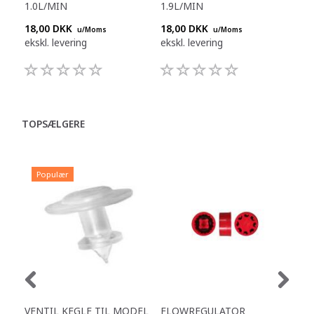
1.0L/MIN
1.9L/MIN
1.4
18,00 DKK
18,00 DKK
18,
u/Moms
u/Moms
ekskl. levering
ekskl. levering
eksk
TOPSÆLGERE
Populær
VENTIL KEGLE TIL MODEL
FLOWREGULATOR
FL