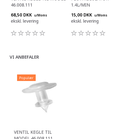
46.008.111
1.4L/MIN
0.5
68,50 DKK
15,00 DKK
15,
u/Moms
u/Moms
ekskl. levering
ekskl. levering
eksk
VI ANBEFALER
Populær
VENTIL KEGLE TIL
MODEL 46.008.111