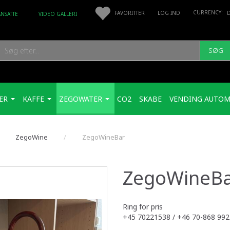
FAVORITTER
LOG IND
ANSATTE
VIDEO GALLERI
SØG
ER
KAFFE
ZEGOWATER
CO2
SKABE
VENDING AUTOM
ZegoWine
ZegoWineBar
ZegoWineB
Ring for pris
+45 70221538 / +46 70-868 992