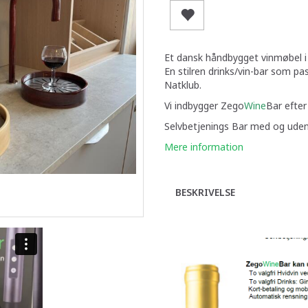
Et dansk håndbygget vinmøbel i 
En stilren drinks/vin-bar som pa
Natklub.
Vi indbygger Zego
Wine
Bar efter
Selvbetjenings Bar med og uden 
Mere information
BESKRIVELSE