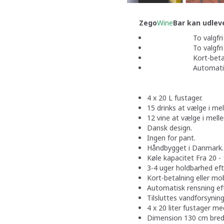
Zego
Wine
Bar kan udlev
To valgfri Hvidvi
To valgfri Drinks:
Kort-betaling o
Automatisk rensn
4 x 20 L fustager.
15 drinks at vælge i me
12 vine at vælge i mell
Dansk design.
Ingen for pant.
Håndbygget i Danmark.
Køle kapacitet Fra 20 - 
3-4 uger holdbarhed eft
Kort-betalning eller mob
Automatisk rensning eft
Tilsluttes vandforsyning
4 x 20 liter fustager m
Dimension 130 cm bred.