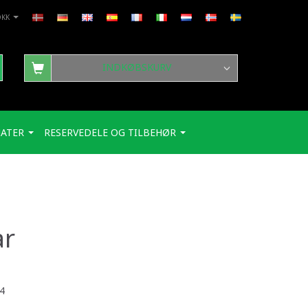
DKK
INDKØBSKURV
ATER
RESERVEDELE OG TILBEHØR
ar
4