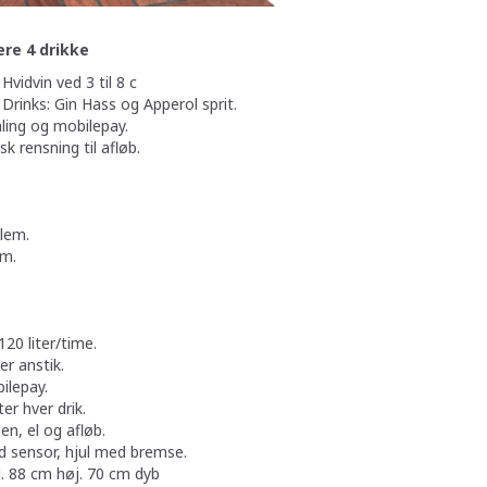
ere 4 drikke
n ved 3 til 8 c
 Gin Hass og Apperol sprit.
g mobilepay.
ing til afløb.
llem.
em.
120 liter/time.
er anstik.
ilepay.
er hver drik.
en, el og afløb.
ed sensor, hjul med bremse.
 88 cm høj. 70 cm dyb