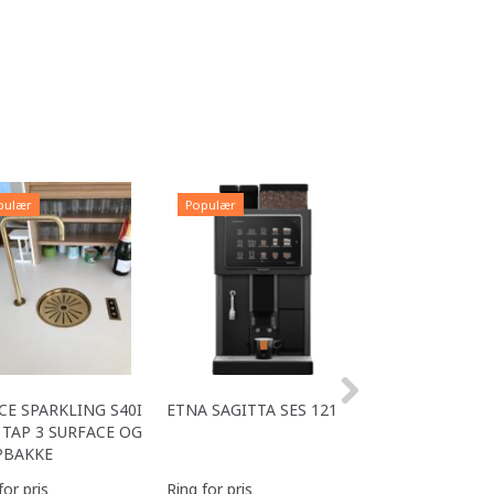
pulær
Populær
Populær
CE SPARKLING S40I
ETNA SAGITTA SES 121
ALL IN ONE ACE
TAP 3 SURFACE OG
OFFICE
PBAKKE
for pris
Ring for pris
Ring for pris