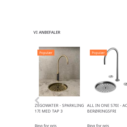
VI ANBEFALER
Populær
Populær
ZEGOWATER - SPARKLING
ALL IN ONE S70I - A
17I MED TAP 3
BERØRINGSFRI
Ring for pris
Ring for pris