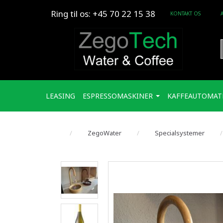
Ring til os: +45 70 22 15 38
KONTAKT OS
LEASING
ESPRESSOMASKINER
KAFFEAUTOMAT
ZegoWater
Specialsystemer