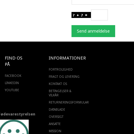
Send anmeldelse
FIND OS
INFORMATIONER
PÅ
FORTROLIGHED
FACEBOOK
FRAGT OG LEVERING
LINKEDIN
KONTAKT OS
YOUTUBE
BETINGELSER &
VILKÅR
RETURNERINGSFORMULAR
DATABLADE
Fødevarestyrelsen
OVERSIGT
ANSATTE
MISSION