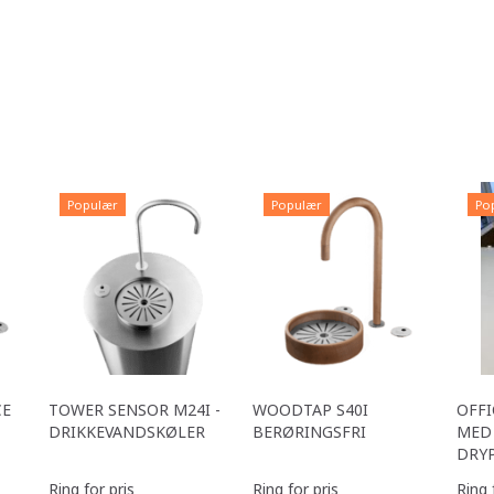
Populær
Populær
Po
CE
TOWER SENSOR M24I -
WOODTAP S40I
OFFI
DRIKKEVANDSKØLER
BERØRINGSFRI
MED 
DRY
Ring for pris
Ring for pris
Ring 