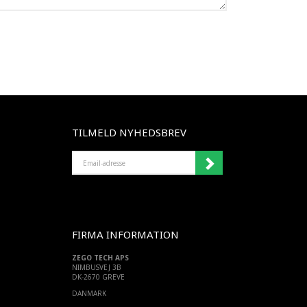
TILMELD NYHEDSBREV
EMAIL-
ADRESSE
FIRMA INFORMATION
ZEGO TECH APS
NIMBUSVEJ 3B
DK-2670 GREVE
DANMARK