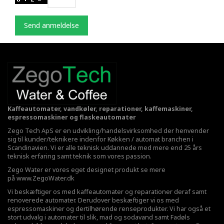
Send anmeldelse
Kaffeautomater, vandkøler, reparationer, kaffemaskiner,
espressomaskiner og flaskeautomater
Zego Tech ApS er en udvikling/handelsvirksomhed der henvender
sig til kunder/teknikere indenfor Køkken / automat branchen i
Scandinavien. Vi er alle teknisk uddannede med mere end 25 års
teknisk erfaring samt teknik som vores passion.
Zego Water er vores eget designet produkt se mere
på
www.ZegoWater.dk
Vi beskæftiger os med kaffeautomater og reparationer deraf samt
renoverede automater. Derudover beskæftiger vi os med
espressomaskiner og dertilhørende renseprodukter. Vi har også et
stort udvalg i automater til slik, mad og sodavand samt Fadøls