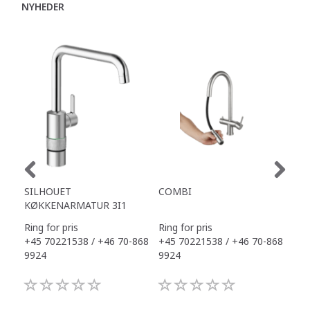
NYHEDER
SILHOUET
COMBI
TAP
KØKKENARMATUR 3I1
Ring for pris
Ring for pris
Ring
+45 70221538 / +46 70-868
+45 70221538 / +46 70-868
+45
9924
9924
992