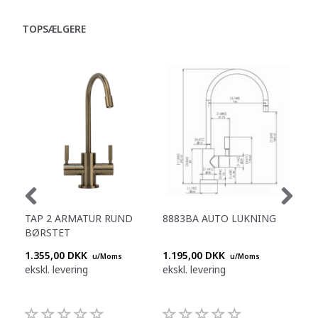
TOPSÆLGERE
TAP 2 ARMATUR RUND
8883BA AUTO LUKNING
888
BØRSTET
STÅ
1.355,00 DKK
1.195,00 DKK
1.1
u/Moms
u/Moms
ekskl. levering
ekskl. levering
eksk