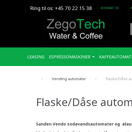
Ring til os: +45 70 22 15 38
KONTAKT OS
LEASING
ESPRESSOMASKINER
KAFFEAUTOMAT
Vending automater
Flaske/Dåse a
Flaske/Dåse autom
Sanden Vendo sodavandsautomater og ølau