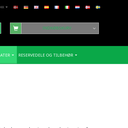
DKK
INDKØBSKURV
ATER
RESERVEDELE OG TILBEHØR