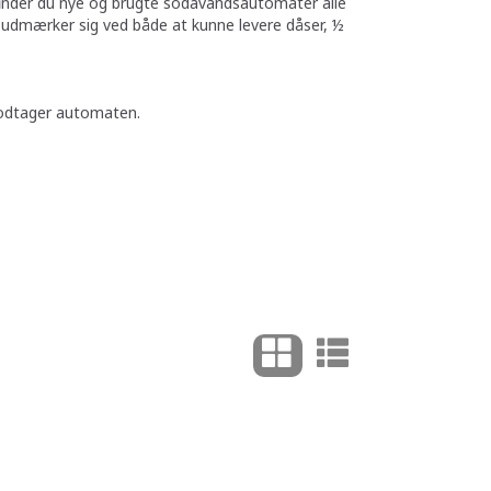
finder du nye og brugte sodavandsautomater alle
udmærker sig ved både at kunne levere dåser, ½
modtager automaten.