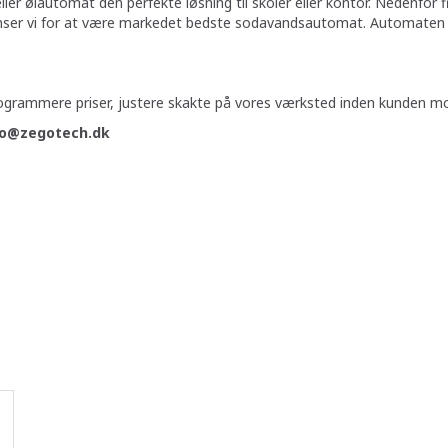
r ølautomat den perfekte løsning til skoler eller kontor. Nedenfor 
nser vi for at være markedet bedste sodavandsautomat. Automaten 
rogrammere priser, justere skakte på vores værksted inden kunden 
nfo@zegotech.dk