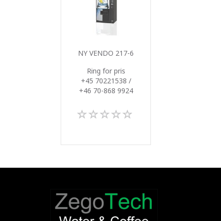
NY VENDO 217-6
Ring for pris
+45 70221538 /
+46 70-868 9924