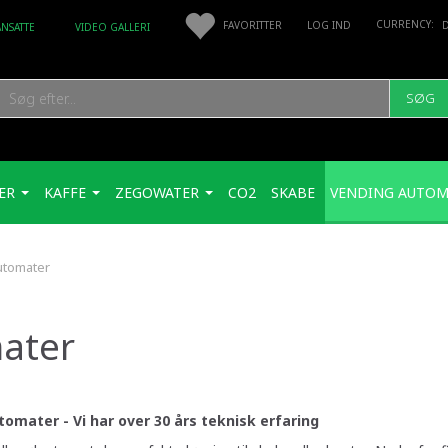
FAVORITTER
LOG IND
ANSATTE
VIDEO GALLERI
SØG
ER
KAFFE
ZEGOWATER
CO2
SKABE
VENDING AUTOM
utomater
ater
tomater -
Vi har over 30 års teknisk erfaring