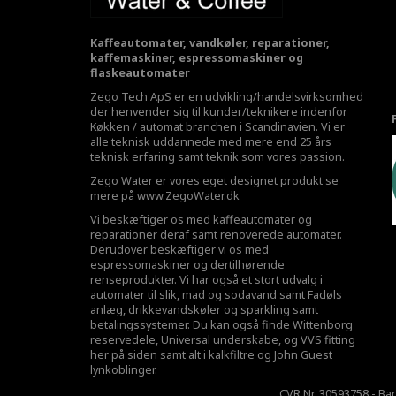
Kaffeautomater, vandkøler, reparationer,
kaffemaskiner, espressomaskiner og
flaskeautomater
Zego Tech ApS er en udvikling/handelsvirksomhed
der henvender sig til kunder/teknikere indenfor
Køkken / automat branchen i Scandinavien. Vi er
alle teknisk uddannede med mere end 25 års
teknisk erfaring samt teknik som vores passion.
Zego Water er vores eget designet produkt se
mere på
www.ZegoWater.dk
Vi beskæftiger os med kaffeautomater og
reparationer deraf samt renoverede automater.
Derudover beskæftiger vi os med
espressomaskiner og dertilhørende
renseprodukter. Vi har også et stort udvalg i
automater til slik, mad og sodavand samt Fadøls
anlæg,
drikkevandskøler
og sparkling samt
betalingssystemer. Du kan også finde Wittenborg
reservedele, Universal underskabe, og VVS fitting
her på siden samt alt i kalkfiltre og John Guest
lynkoblinger.
CVR Nr. 30593758 - Ba