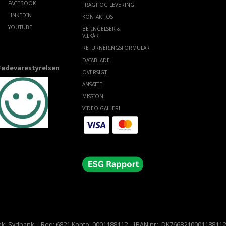
FACEBOOK
FRAGT OG LEVERING
LINKEDIN
KONTAKT OS
YOUTUBE
BETINGELSER &
VILKÅR
RETURNERINGSFORMULAR
DATABLADE
Fødevarestyrelsen
OVERSIGT
ANSATTE
MISSION
VIDEO GALLERI
nk: Sydbank – Reg: 6821 Konto: 0001188112 - IBAN nr.: DK7668210001188112 