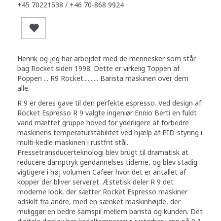
+45 70221538 / +46 70-868 9924
Henrik og jeg har arbejdet med de mennesker som står
bag Rocket siden 1998. Dette er virkelig Toppen af
Poppen ... R9 Rocket.......... Barista maskinen over dem
alle.
R 9 er deres gave til den perfekte espresso. Ved design af
Rocket Espresso R 9 valgte ingeniør Ennio Berti en fuldt
vand mættet gruppe hoved for yderligere at forbedre
maskinens temperaturstabilitet ved hjælp af PID-styring i
multi-kedle maskinen i rustfrit stål.
Pressetransducerteknologi blev brugt til dramatisk at
reducere damptryk gendannelses tiderne, og blev stadig
vigtigere i høj volumen Cafeer hvor det er antallet af
kopper der bliver serveret. Æstetisk deler R 9 det
moderne look, der sætter Rocket Espresso maskiner
adskilt fra andre, med en sænket maskinhøjde, der
muliggør en bedre samspil mellem barista og kunden. Det