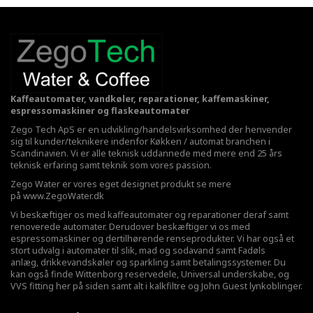
Kaffeautomater, vandkøler, reparationer, kaffemaskiner,
espressomaskiner og flaskeautomater
Zego Tech ApS er en udvikling/handelsvirksomhed der henvender
sig til kunder/teknikere indenfor Køkken / automat branchen i
Scandinavien. Vi er alle teknisk uddannede med mere end 25 års
teknisk erfaring samt teknik som vores passion.
Zego Water er vores eget designet produkt se mere
på
www.ZegoWater.dk
Vi beskæftiger os med kaffeautomater og reparationer deraf samt
renoverede automater. Derudover beskæftiger vi os med
espressomaskiner og dertilhørende renseprodukter. Vi har også et
stort udvalg i automater til slik, mad og sodavand samt Fadøls
anlæg,
drikkevandskøler
og sparkling samt betalingssystemer. Du
kan også finde Wittenborg reservedele, Universal underskabe, og
VVS fitting her på siden samt alt i kalkfiltre og John Guest lynkoblinger.