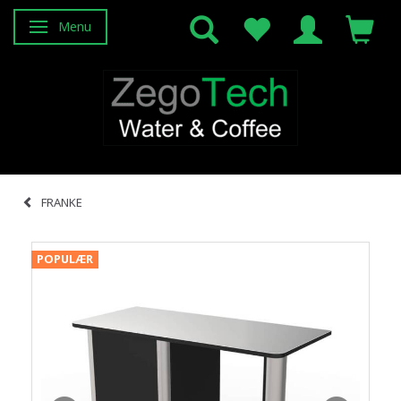
Menu
Skifte navigation
FRANKE
POPULÆR