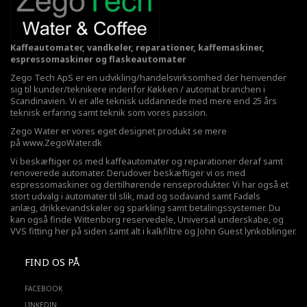
Kaffeautomater, vandkøler, reparationer, kaffemaskiner,
espressomaskiner og flaskeautomater
Zego Tech ApS er en udvikling/handelsvirksomhed der henvender
sig til kunder/teknikere indenfor Køkken / automat branchen i
Scandinavien. Vi er alle teknisk uddannede med mere end 25 års
teknisk erfaring samt teknik som vores passion.
Zego Water er vores eget designet produkt se mere
på
www.ZegoWater.dk
Vi beskæftiger os med kaffeautomater og reparationer deraf samt
renoverede automater. Derudover beskæftiger vi os med
espressomaskiner og dertilhørende renseprodukter. Vi har også et
stort udvalg i automater til slik, mad og sodavand samt Fadøls
anlæg,
drikkevandskøler
og sparkling samt betalingssystemer. Du
kan også finde Wittenborg reservedele, Universal underskabe, og
VVS fitting her på siden samt alt i kalkfiltre og John Guest lynkoblinger.
FIND OS PÅ
FACEBOOK
LINKEDIN