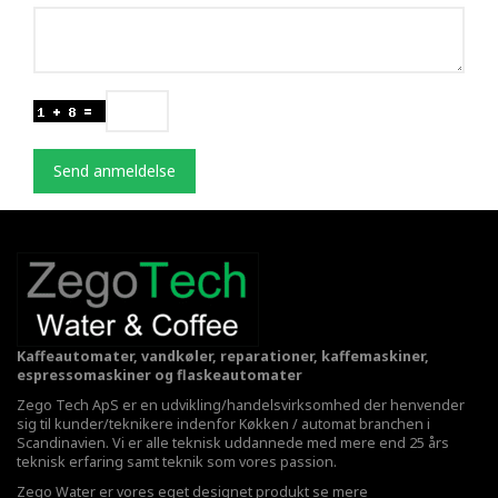
Send anmeldelse
Kaffeautomater, vandkøler, reparationer, kaffemaskiner,
espressomaskiner og flaskeautomater
Zego Tech ApS er en udvikling/handelsvirksomhed der henvender
sig til kunder/teknikere indenfor Køkken / automat branchen i
Scandinavien. Vi er alle teknisk uddannede med mere end 25 års
teknisk erfaring samt teknik som vores passion.
Zego Water er vores eget designet produkt se mere