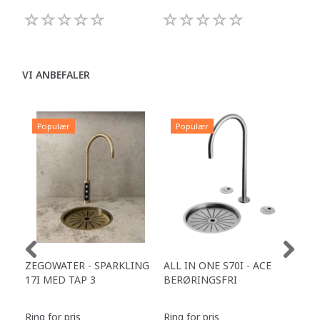
VI ANBEFALER
Populær
Populær
P
ZEGOWATER - SPARKLING
ALL IN ONE S70I - ACE
TOW
17I MED TAP 3
BERØRINGSFRI
DR
Ring for pris
Ring for pris
Ring