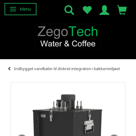
Menu
Skifte navigation
Indbygget vandkøler til diskret integration i køkkenmiljøet