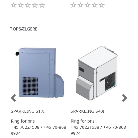
TOPSÆLGERE
SPARKLING S17I
SPARKLING S40I
SPA
Ring for pris
Ring for pris
Ring
+45 70221538 / +46 70-868
+45 70221538 / +46 70-868
+45
9924
9924
992