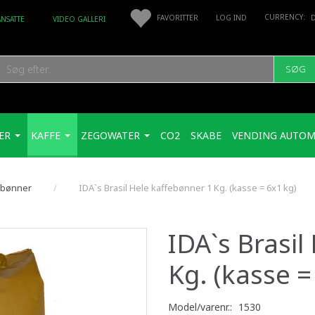
FAVORITTER
LOG IND
ANSATTE
VIDEO GALLERI
SØG
ER
KAFFE
ZEGOWATER
CO2
SKABE
VENDING AUTOM
e bønner
IDA`s Brasil Hele kaffebønner 1 Kg. (kasse = 6x1 kg)
IDA`s Brasil
Kg. (kasse =
Model/varenr.:
1530