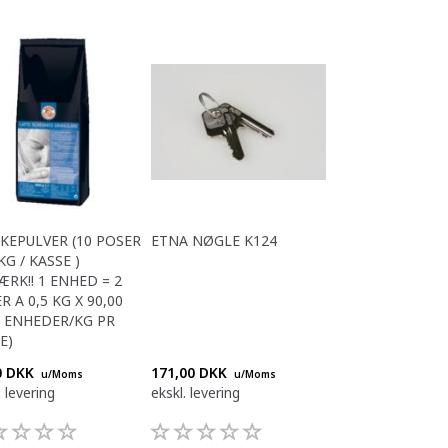
EPULVER (10 POSER
ETNA NØGLE K124
KG / KASSE )
RK!! 1 ENHED = 2
R A 0,5 KG X 90,00
5 ENHEDER/KG PR
E)
0 DKK
171,00 DKK
u/Moms
u/Moms
. levering
ekskl. levering