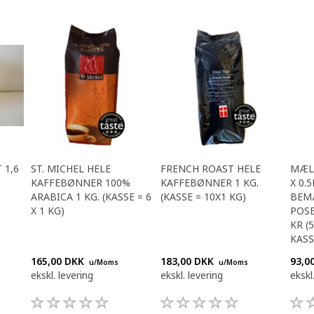
 1,6
ST. MICHEL HELE
FRENCH ROAST HELE
MÆLK
KAFFEBØNNER 100%
KAFFEBØNNER 1 KG.
X 0.5
ARABICA 1 KG. (KASSE = 6
(KASSE = 10X1 KG)
BEMÆ
X 1 KG)
POSE
KR (
KASS
165,00 DKK
183,00 DKK
93,0
u/Moms
u/Moms
ekskl. levering
ekskl. levering
ekskl