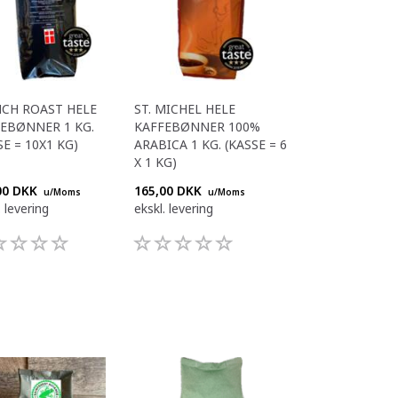
CH ROAST HELE
ST. MICHEL HELE
EBØNNER 1 KG.
KAFFEBØNNER 100%
SE = 10X1 KG)
ARABICA 1 KG. (KASSE = 6
X 1 KG)
00 DKK
165,00 DKK
u/Moms
u/Moms
. levering
ekskl. levering