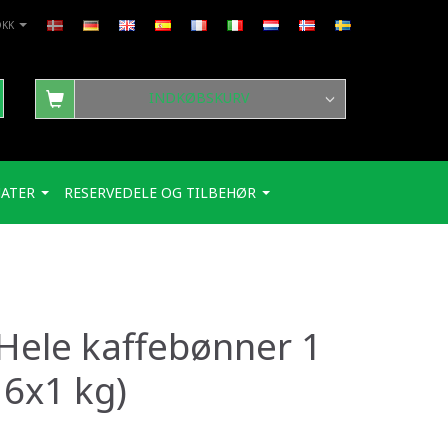
DKK
INDKØBSKURV
ATER
RESERVEDELE OG TILBEHØR
 Hele kaffebønner 1
 6x1 kg)