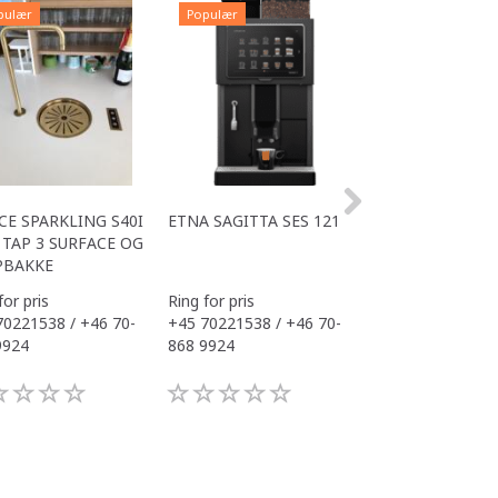
pulær
Populær
Populær
CE SPARKLING S40I
ETNA SAGITTA SES 121
ALL IN ONE ACE
TAP 3 SURFACE OG
OFFICE
PBAKKE
for pris
Ring for pris
Ring for pris
70221538 / +46 70-
+45 70221538 / +46 70-
+45 70221538 / 
9924
868 9924
868 9924