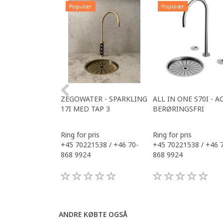
Populær
Populær
ZEGOWATER - SPARKLING
ALL IN ONE S70I - A
17I MED TAP 3
BERØRINGSFRI
Ring for pris
Ring for pris
+45 70221538 / +46 70-
+45 70221538 / +46 
868 9924
868 9924
ANDRE KØBTE OGSÅ