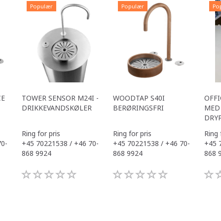
Populær
Populær
Po
CE
TOWER SENSOR M24I -
WOODTAP S40I
OFFI
DRIKKEVANDSKØLER
BERØRINGSFRI
MED 
DRY
Ring for pris
Ring for pris
Ring 
70-
+45 70221538 / +46 70-
+45 70221538 / +46 70-
+45 
868 9924
868 9924
868 