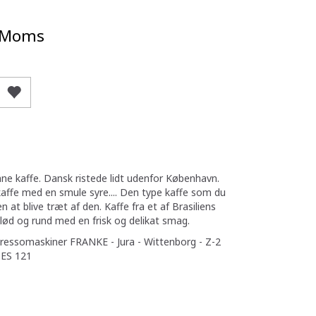
/Moms
nne kaffe. Dansk ristede lidt udenfor København.
kaffe med en smule syre.... Den type kaffe som du
 at blive træt af den. Kaffe fra et af Brasiliens
blød og rund med en frisk og delikat smag.
espressomaskiner FRANKE - Jura - Wittenborg - Z-2
 ES 121