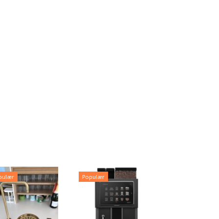
pulær
Populær
Populær