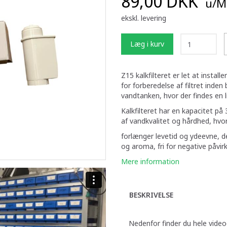
89,00 DKK
u/M
ekskl. levering
Læg i kurv
Z15 kalkfilteret er let at instal
for forberedelse af filtret inden
vandtanken, hvor der findes en l
Kalkfilteret har en kapacitet på
af vandkvalitet og hårdhed, hvo
forlænger levetid og ydeevne, 
og aroma, fri for negative påvirk
Mere information
BESKRIVELSE
Nedenfor finder du hele vide