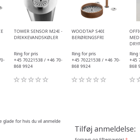
CE
TOWER SENSOR M24I -
WOODTAP S40I
OFFI
DRIKKEVANDSKØLER
BERØRINGSFRI
MED 
DRY
Ring for pris
Ring for pris
Ring 
70-
+45 70221538 / +46 70-
+45 70221538 / +46 70-
+45 
868 9924
868 9924
868 
e glade for hvis du vil anmelde
Tilføj anmeldelse:
Fornavn og Efternavn(e)