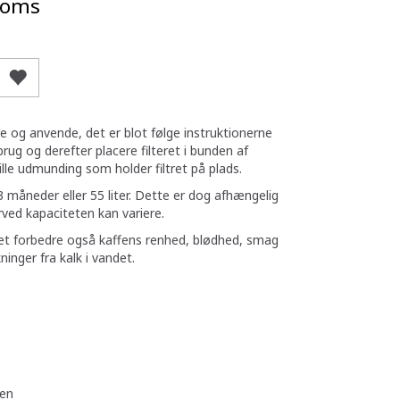
oms
lere og anvende, det er blot følge instruktionerne
 brug og derefter placere filteret i bunden af
ille udmunding som holder filtret på plads.
 3 måneder eller 55 liter. Dette er dog afhængelig
rved kapaciteten kan variere.
det forbedre også kaffens renhed, blødhed, smag
ninger fra kalk i vandet.
oen