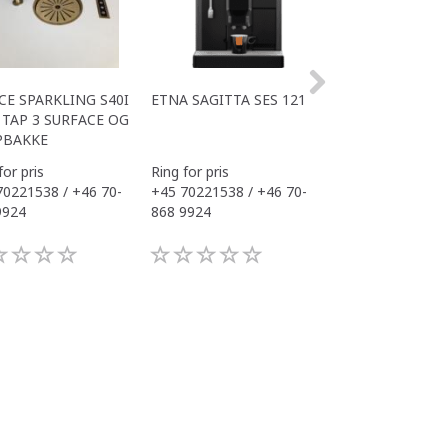
CE SPARKLING S40I
ETNA SAGITTA SES 121
ALL IN ONE ACE
TAP 3 SURFACE OG
OFFICE
PBAKKE
for pris
Ring for pris
Ring for pris
70221538 / +46 70-
+45 70221538 / +46 70-
+45 70221538 / 
9924
868 9924
868 9924