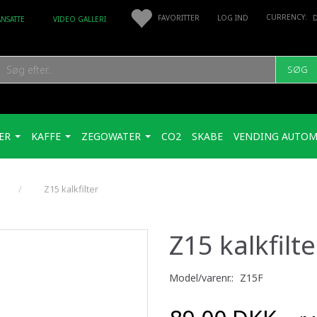
FAVORITTER
LOG IND
ANSATTE
VIDEO GALLERI
SØG
ER
KAFFE
ZEGOWATER
CO2
SKABE
VENDING AUTOM
Z15 kalkfilter
Z15 kalkfilte
Model/varenr.:
Z15F