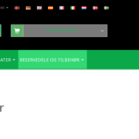
DKK
INDKØBSKURV
ATER
RESERVEDELE OG TILBEHØR
r