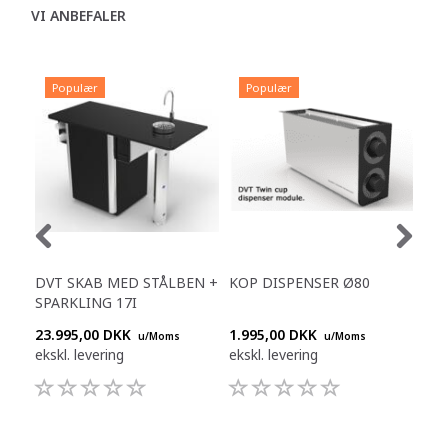
VI ANBEFALER
Populær
Populær
P
DVT SKAB MED STÅLBEN +
KOP DISPENSER Ø80
KOP
SPARKLING 17I
23.995,00 DKK
1.995,00 DKK
1.9
u/Moms
u/Moms
ekskl. levering
ekskl. levering
eksk