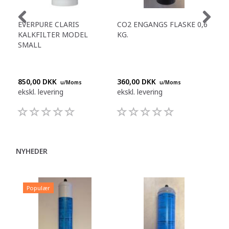
EVERPURE CLARIS
CO2 ENGANGS FLASKE 0,6
FR
KALKFILTER MODEL
KG.
KAF
SMALL
(KA
850,00 DKK
360,00 DKK
183
u/Moms
u/Moms
ekskl. levering
ekskl. levering
eksk
NYHEDER
Populær
P