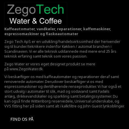
Kaffeautomater, vandkøler, reparationer, kaffemaskiner,
espressomaskiner og flaskeautomater
Zego Tech ApS er en udvikling/handelsvirksomhed der henvender
sig til kunder/teknikere indenfor Køkken / automat branchen i
Scandinavien. Vi er alle teknisk uddannede med mere end 25 års
teknisk erfaring samt teknik som vores passion.
Zego Water er vores eget designet produkt se mere
på
www.ZegoWater.dk
Vi beskæftiger os med kaffeautomater og reparationer deraf samt
renoverede automater. Derudover beskæftiger vi os med
espressomaskiner og dertilhørende renseprodukter. Vi har også et
stort udvalg i automater til slik, mad og sodavand samt Fadøls
anlæg,
drikkevandskøler
og sparkling samt betalingssystemer. Du
kan også finde Wittenborg reservedele, Universal underskabe, og
VVS fitting her på siden samt alt i kalkfiltre og John Guest lynkoblinger.
FIND OS PÅ