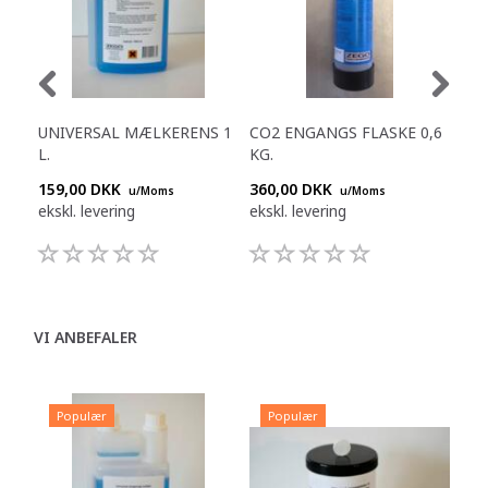
UNIVERSAL MÆLKERENS 1
CO2 ENGANGS FLASKE 0,6
REN
L.
KG.
20
159,00 DKK
360,00 DKK
238
u/Moms
u/Moms
ekskl. levering
ekskl. levering
eksk
VI ANBEFALER
Populær
Populær
P