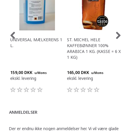
UNIVERSAL MÆLKERENS 1
ST. MICHEL HELE
FR
L.
KAFFEBØNNER 100%
KAF
ARABICA 1 KG. (KASSE = 6 X
(KA
1 KG)
159,00 DKK
165,00 DKK
183
u/Moms
u/Moms
ekskl. levering
ekskl. levering
eksk
ANMELDELSER
Der er endnu ikke nogen anmeldelser her. Vi vil være glade