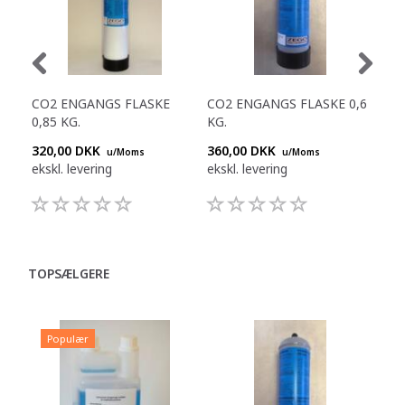
CO2 ENGANGS FLASKE
CO2 ENGANGS FLASKE 0,6
REN
0,85 KG.
KG.
20
320,00 DKK
360,00 DKK
238
u/Moms
u/Moms
ekskl. levering
ekskl. levering
eksk
TOPSÆLGERE
Populær
P