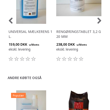
UNIVERSAL MÆLKERENS 1
RENGØRINGSTABLET 3,2 G
CO
L.
20 MM
0,8
159,00 DKK
238,00 DKK
320
u/Moms
u/Moms
ekskl. levering
ekskl. levering
eksk
ANDRE KØBTE OGSÅ
Populær