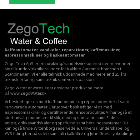
Kaffeautomater, vandkøler, reparationer, kaffemaskiner,
espressomaskiner og flaskeautomater
Zego Tech ApS er en udvikling/handelsvirksomhed der henvender
sig til kunder/teknikere indenfor Køkken / automat branchen i
Scandinavien. Vi er alle teknisk uddannede med mere end 25 års
teknisk erfaring samt teknik som vores passion.
Zego Water er vores eget designet produkt se mere
på
www.ZegoWater.dk
Vi beskæftiger os med kaffeautomater og reparationer deraf samt
renoverede automater. Derudover beskæftiger vi os med
espressomaskiner og dertilhørende renseprodukter. Vi har også et
stort udvalg i automater til slik, mad og sodavand samt Fadøls
anlæg,
drikkevandskøler
og sparkling samt betalingssystemer. Du
kan også finde Wittenborg reservedele, Universal underskabe, og
VVS fitting her på siden samt alt i kalkfiltre og John Guest lynkoblinger.