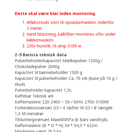
Dette skal være klar inden montering.
Afløbsstuds som til opvaskemasken, indenfor
2 meter.
Vand tilslutning, kalkfilter monteres ofte under
køkkenvasken.
230v hunstik 16 amp 3100 w
Z-9 Barista teknisk data
Pulverbeholderkapacitet Mælkepulver 1200g /
Chokoladepulver 2000g
Kapacitet til bønnebeholder 1500 g
Kapacitet til pulverbeholder Ca. 70 stk (base på 10 g /
skud)
Pulverbeholder kapacitet 1,5L
Kaffebar Teknisk ark
Kaffemaskine 220-240V ~ 50 / 60Hz 2700-3100W
Forbindelsesrørsæt G3 / 4 'skifter til G3 / 8' længde
1,5 M metalrør
Tilslutningsrørsæt Max600KPa (6 Bars vandtryk)
Kaffemaskine (B * D * H) 34 * 54,5 * 62cm
Maskinens vægt 26,5 kg