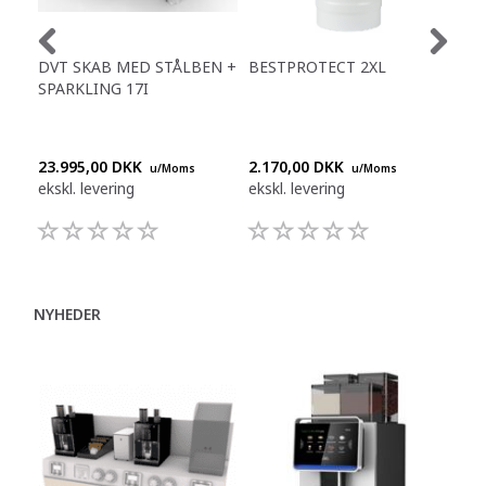
DVT SKAB MED STÅLBEN +
BESTPROTECT 2XL
BW
SPARKLING 17I
FLE
23.995,00 DKK
2.170,00 DKK
990
u/Moms
u/Moms
ekskl. levering
ekskl. levering
eksk
NYHEDER
P