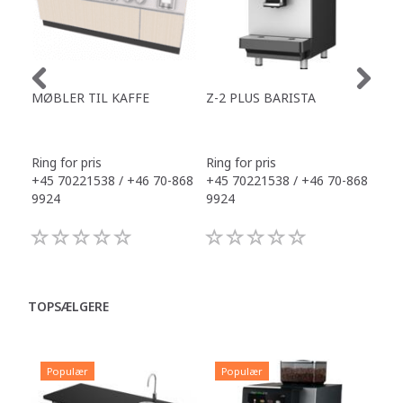
MØBLER TIL KAFFE
Z-2 PLUS BARISTA
ZEG
FU
ES
Ring for pris
Ring for pris
Ring
+45 70221538 / +46 70-868
+45 70221538 / +46 70-868
+45
9924
9924
992
TOPSÆLGERE
Populær
Populær