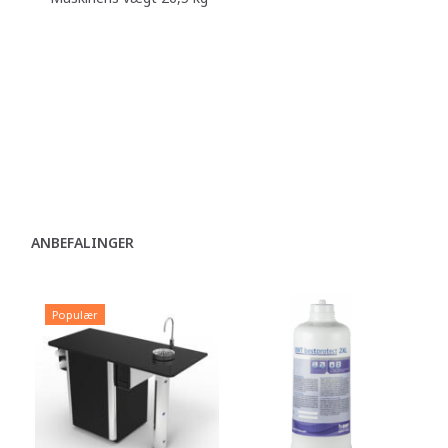
Dr.coffee minibar
YUNIO X82
ANBEFALINGER
Populær