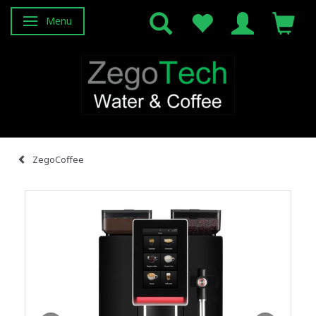
Menu
Skifte navigation
ZegoCoffee