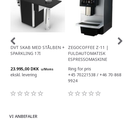
DVT SKAB MED STÅLBEN +
ZEGOCOFFEE Z-11 |
Z-2
SPARKLING 17I
FULDAUTOMATISK
ESPRESSOMASKINE
23.995,00 DKK
Ring for pris
Ring
u/Moms
ekskl. levering
+45 70221538 / +46 70-868
+45
9924
992
VI ANBEFALER