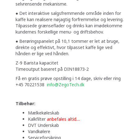
selvrensende mekanisme.
● Det interaktive salgsfremmende område inden for
kaffe kan realisere nøjagtig forfremmelse og levering.
Tilpassede grænseflader og drinks kan imødekomme
kundernes forskellige menu- og driftsbehov.
● Berøringspanelet på 10,1 tommer er let at bruge,
direkte og effektivt, hvor tilpasset kaffe lige ved
hånden er lige ved hånden.
Z-9 Barista kapacitet
Timeoutput baseret på DIN18873-2
Få en gratis prøve opstilling i 14 dage, skriv eller ring
+45 70221538
info@ZegoTech.dk
Tilbehør:
Mælkekøleskab
Kalkfilter
anbefales altid....
DVT Underskab
Vandkølere
Serviceforsikring