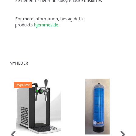
Se nedenfor hvordan kulsyreflaske udskiftes
For mere information, besøg dette
produkts
hjemmeside
.
NYHEDER
Populær
P