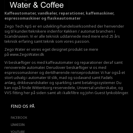
Kaffeautomater, vandkøler, reparationer, kaffemaskiner,
espressomaskiner og flaskeautomater
Zego Tech ApS er en udvikling/handelsvirksomhed der henvender
sig til kunder/teknikere indenfor Køkken / automat branchen i
Scandinavien. Vi er alle teknisk uddannede med mere end 25 års
teknisk erfaring samt teknik som vores passion.
Zego Water er vores eget designet produkt se mere
på
www.ZegoWater.dk
Vi beskæftiger os med kaffeautomater og reparationer deraf samt
renoverede automater. Derudover beskæftiger vi os med
espressomaskiner og dertilhørende renseprodukter. Vi har også et
stort udvalg i automater til slik, mad og sodavand samt Fadøls
anlæg,
drikkevandskøler
og sparkling samt betalingssystemer. Du
kan også finde Wittenborg reservedele, Universal underskabe, og
VVS fitting her på siden samt alt i kalkfiltre og John Guest lynkoblinger.
FIND OS PÅ
FACEBOOK
LINKEDIN
YOUTUBE