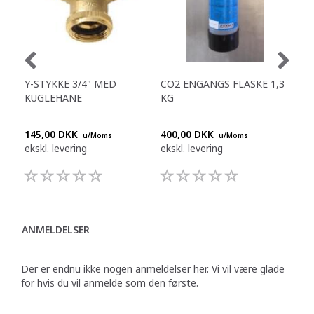
Y-STYKKE 3/4" MED
CO2 ENGANGS FLASKE 1,3
EL
KUGLEHANE
KG
WA
SE
145,00 DKK
400,00 DKK
810
u/Moms
u/Moms
ekskl. levering
ekskl. levering
eksk
ANMELDELSER
Der er endnu ikke nogen anmeldelser her. Vi vil være glade
for hvis du vil anmelde som den første.