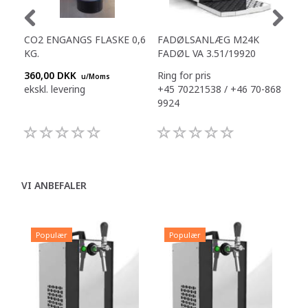
CO2 ENGANGS FLASKE 0,6
FADØLSANLÆG M24K
FA
KG.
FADØL VA 3.51/19920
360,00 DKK
Ring for pris
Ring
u/Moms
ekskl. levering
+45 70221538 / +46 70-868
+45
9924
992
VI ANBEFALER
Populær
Populær
P