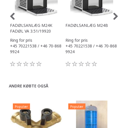
FADØLSANLÆG M24K
FADØLSANLÆG M24B
FA
FADØL VA 3.51/19920
Ring for pris
Ring for pris
Ring
+45 70221538 / +46 70-868
+45 70221538 / +46 70-868
+45
9924
9924
992
ANDRE KØBTE OGSÅ
Populær
Populær