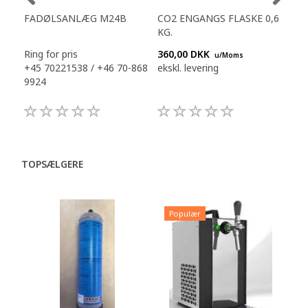
FADØLSANLÆG M24B
CO2 ENGANGS FLASKE 0,6
FA
KG.
Ring for pris
360,00 DKK
Ring
u/Moms
+45 70221538 / +46 70-868
ekskl. levering
+45
9924
992
TOPSÆLGERE
Populær
P